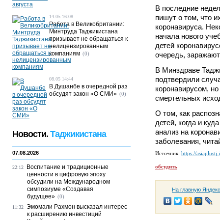
В последние недел
пишут о том, что и
14.05 16:08
Работа в Великобритании:
коронавируса. Нек
Минтруда Таджикистана
начала нового уче
призывает не обращаться к
детей коронавирусо
нелицензированным
компаниям
(0)
очередь, заражают
В Минздраве Таджи
подтвердили случа
08.05 14:44
В Душанбе в очередной раз
коронавирусом, но 
обсудят закон «О СМИ»
(0)
смертельных исход
О том, как распоз
детей, когда и куд
анализ на коронав
Новости.
Таджикистана
заболевания, чита
07.08.2026
Источник:
https://asiaplustj.
Воспитание и традиционные
обсудить
22:12
ценности в цифровую эпоху
обсудили на Международном
симпозиуме «Создавая
На главную Яндек
будущее»
(0)
Эмомали Рахмон высказал интерес
11:32
к расширению инвестиций