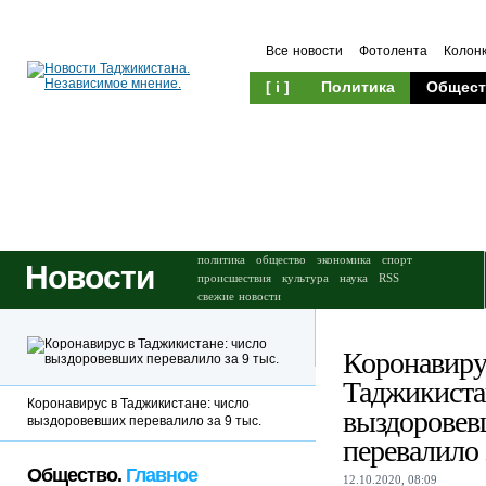
Все новости
Фотолента
Колон
[ i ]
Политика
Общест
Происшествия
Культура
политика
общество
экономика
спорт
Новости
происшествия
культура
наука
RSS
свежие новости
Коронавиру
Таджикиста
Коронавирус в Таджикистане: число
выздорове
выздоровевших перевалило за 9 тыс.
перевалило 
Общество.
Главное
12.10.2020, 08:09