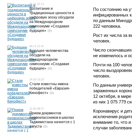
05.11 22:12
Воспитание и
По состоянию на у
традиционные ценности в
инфицированных к
цифровую эпоху обсудили
по данным Минздра
на Международном
222 человека.
симпозиуме «Создавая
будущее»
(0)
Рост их числа за 
человек.
04.11 21:41
Число скончавшихс
Будущее человечества
обсудили на
не изменилось и о
Международном
симпозиуме «Создавая
Почти на 100 чело
будущее»
(0)
число выздоровевш
человек.
24.10 13:33
Стали известны имена
По данным универс
победителей «Евразия-
зараженных корона
Кинофест»
(0)
12 октября, в мире
из них 1 075 779 с
22.05 08:57
Коронавирус и дет
Прием документов
исключения родите
первоклассников в школах
внимание то, что и
Таджикистана начнется с 1
августа
(0)
случаи заболевани