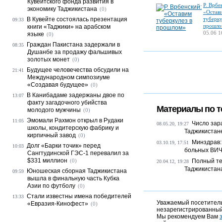
Кувейтского фонда развития в
Р. Врбе
экономику Таджикистана
(0)
«Остав
В Кувейте состоялась презентация
туберку
09:33
прошло
книги «Таджики» на арабском
05.06 1
языке
(0)
Граждан Пакистана задержали в
08:35
Душанбе за продажу фальшивых
золотых монет
(0)
Будущее человечества обсудили на
21:41
Международном симпозиуме
«Создавая будущее»
(0)
В Канибадаме задержаны двое по
13:07
факту загадочного убийства
Материалы по т
молодого мужчины
(0)
Эмомали Рахмон открыл в Рудаки
11:05
Число зар
08.05.20, 19:27
школы, кондитерскую фабрику и
Таджикистан
кирпичный завод
(0)
Минздрав:
03.10.19, 17:51
Долг «Барки точик» перед
10:03
больных ВИ
Сангтудинской ГЭС-1 перевалил за
$331 миллион
(0)
Полный те
20.04.12, 19:28
Таджикистан
Юношеская сборная Таджикистана
09:59
вышла в финальную часть Кубка
Азии по футболу
(0)
Стали известны имена победителей
13:33
Уважаемый посетитель,
«Евразия-Кинофест»
(0)
незарегистрированный
Мы рекомендуем Вам