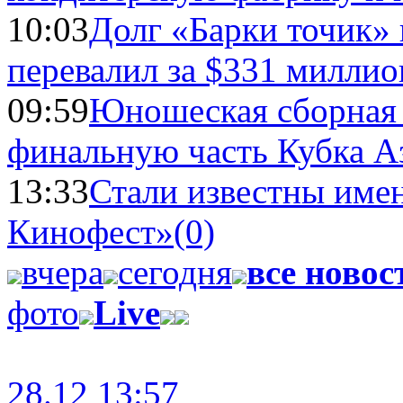
10:03
Долг «Барки точик»
перевалил за $331 миллио
09:59
Юношеская сборная
финальную часть Кубка А
13:33
Стали известны имен
Кинофест»
(0)
вчера
сегодня
все новос
фото
Live
28.12 13:57