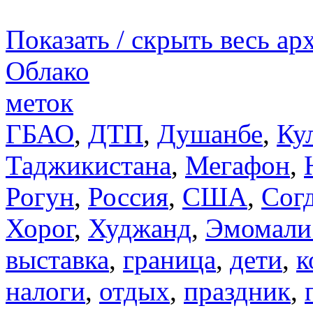
Показать / скрыть весь ар
Облако
меток
ГБАО
,
ДТП
,
Душанбе
,
Ку
Таджикистана
,
Мегафон
,
Рогун
,
Россия
,
США
,
Сог
Хорог
,
Худжанд
,
Эмомали
выставка
,
граница
,
дети
,
к
налоги
,
отдых
,
праздник
,