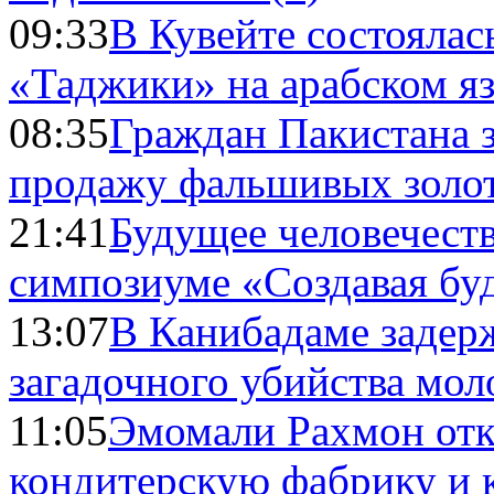
09:33
В Кувейте состоялас
«Таджики» на арабском я
08:35
Граждан Пакистана 
продажу фальшивых золо
21:41
Будущее человечест
симпозиуме «Создавая бу
13:07
В Канибадаме задер
загадочного убийства мо
11:05
Эмомали Рахмон отк
кондитерскую фабрику и 