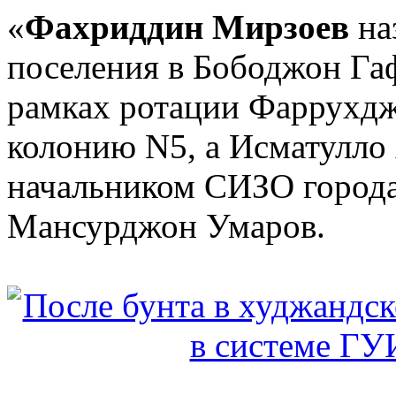
«
Фахриддин Мирзоев
на
поселения в Бободжон Га
рамках ротации Фаррухдж
колонию N5, а Исматулло
начальником СИЗО города 
Мансурджон Умаров.