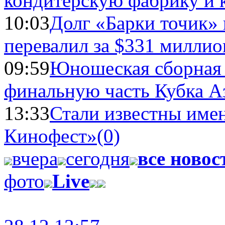
кондитерскую фабрику и 
10:03
Долг «Барки точик»
перевалил за $331 миллио
09:59
Юношеская сборная
финальную часть Кубка А
13:33
Стали известны имен
Кинофест»
(0)
вчера
сегодня
все новос
фото
Live