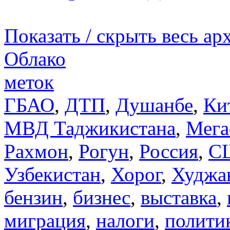
Показать / скрыть весь ар
Облако
меток
ГБАО
,
ДТП
,
Душанбе
,
Ки
МВД Таджикистана
,
Мега
Рахмон
,
Рогун
,
Россия
,
С
Узбекистан
,
Хорог
,
Худжа
бензин
,
бизнес
,
выставка
,
миграция
,
налоги
,
полити