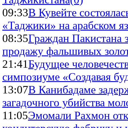
09:33
В Кувейте состоялас
«Таджики» на арабском я
08:35
Граждан Пакистана 
продажу фальшивых золо
21:41
Будущее человечест
симпозиуме «Создавая бу
13:07
В Канибадаме задер
загадочного убийства мо
11:05
Эмомали Рахмон отк