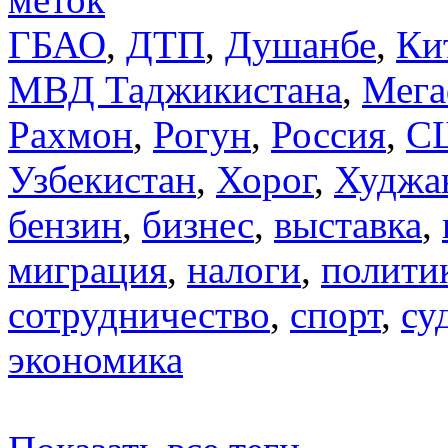
ГБАО
,
ДТП
,
Душанбе
,
Ки
МВД Таджикистана
,
Мега
Рахмон
,
Рогун
,
Россия
,
С
Узбекистан
,
Хорог
,
Худжа
бензин
,
бизнес
,
выставка
,
миграция
,
налоги
,
полити
сотрудничество
,
спорт
,
су
экономика