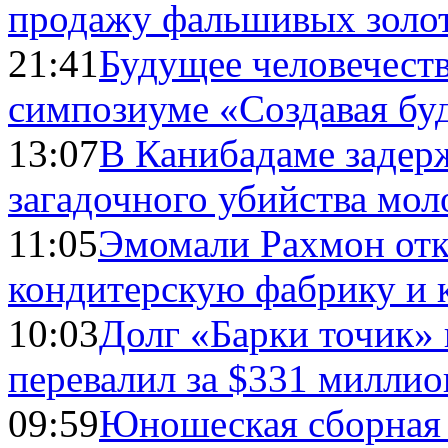
продажу фальшивых золо
21:41
Будущее человечест
симпозиуме «Создавая бу
13:07
В Канибадаме задер
загадочного убийства мо
11:05
Эмомали Рахмон отк
кондитерскую фабрику и 
10:03
Долг «Барки точик»
перевалил за $331 миллио
09:59
Юношеская сборная