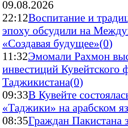
09.08.2026
22:12
Воспитание и тради
эпоху обсудили на Межд
«Создавая будущее»
(0)
11:32
Эмомали Рахмон выс
инвестиций Кувейтского ф
Таджикистана
(0)
09:33
В Кувейте состоялас
«Таджики» на арабском я
08:35
Граждан Пакистана 