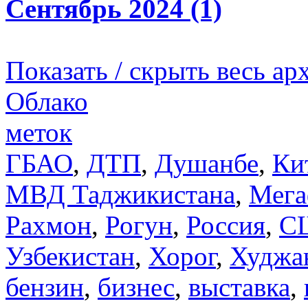
Сентябрь 2024 (1)
Показать / скрыть весь ар
Облако
меток
ГБАО
,
ДТП
,
Душанбе
,
Ки
МВД Таджикистана
,
Мега
Рахмон
,
Рогун
,
Россия
,
С
Узбекистан
,
Хорог
,
Худжа
бензин
,
бизнес
,
выставка
,