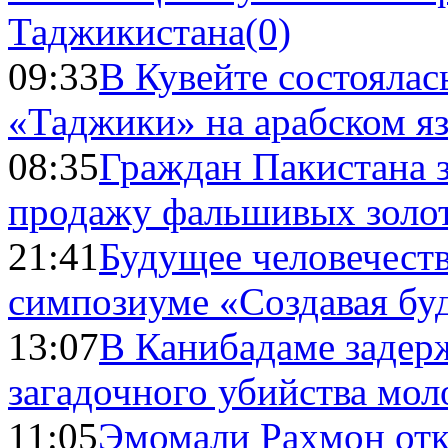
Таджикистана
(0)
09:33
В Кувейте состоялас
«Таджики» на арабском я
08:35
Граждан Пакистана 
продажу фальшивых золо
21:41
Будущее человечест
симпозиуме «Создавая бу
13:07
В Канибадаме задер
загадочного убийства мо
11:05
Эмомали Рахмон отк