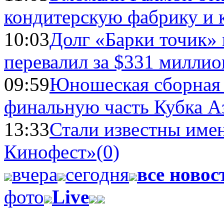
кондитерскую фабрику и 
10:03
Долг «Барки точик»
перевалил за $331 миллио
09:59
Юношеская сборная
финальную часть Кубка А
13:33
Стали известны имен
Кинофест»
(0)
вчера
сегодня
все новос
фото
Live