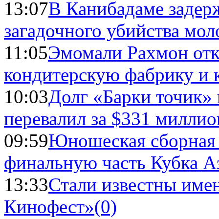
13:07
В Канибадаме задер
загадочного убийства мо
11:05
Эмомали Рахмон отк
кондитерскую фабрику и 
10:03
Долг «Барки точик»
перевалил за $331 миллио
09:59
Юношеская сборная
финальную часть Кубка А
13:33
Стали известны имен
Кинофест»
(0)