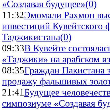
«Создавая будущее»
(0)
11:32
Эмомали Рахмон выс
инвестиций Кувейтского ф
Таджикистана
(0)
09:33
В Кувейте состоялас
«Таджики» на арабском я
08:35
Граждан Пакистана 
продажу фальшивых золо
21:41
Будущее человечест
симпозиуме «Создавая бу