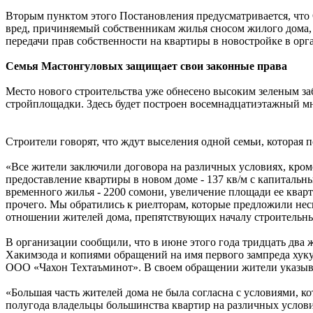
Вторым пунктом этого Постановления предусматривается, что
вред, причиняемый собственникам жилья сносом жилого дома, 
передачи прав собственности на квартиры в новостройке в орг
Семья Мастонгуловых защищает свои законные права
Место нового строительства уже обнесено высоким зеленым заб
стройплощадки. Здесь будет построен восемнадцатиэтажный 
Строители говорят, что ждут выселения одной семьи, которая 
«Все жители заключили договора на различных условиях, кром
предоставление квартиры в новом доме - 137 кв/м с капитальн
временного жилья - 2200 сомони, увеличение площади ее кварт
прочего. Мы обратились к риелторам, которые предложили нес
отношении жителей дома, препятствующих началу строительных
В организации сообщили, что в июне этого года тридцать два
Хакимзода и копиями обращений на имя первого зампреда хуку
ООО «Чахон Техтаъминот». В своем обращении жители указыв
«Большая часть жителей дома не была согласна с условиями, к
полугода владельцы большинства квартир на различных услови