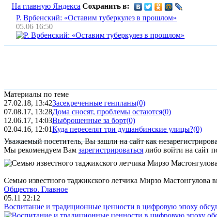
На главную Яндекса
Сохранить в:
Р. Врбенский: «Оставим туберкулез в прошлом»
05.06 16:50
Материалы по теме
27.02.18, 13:42
Засекреченные генпланы
(0)
07.08.17, 13:28
Дома сносят, проблемы остаются
(0)
12.06.17, 14:03
Выброшенные за борт
(0)
02.04.16, 12:01
Куда переселят три душанбинские улицы?
(0)
Уважаемый посетитель, Вы зашли на сайт как незарегистриров
Мы рекомендуем Вам
зарегистрироваться
либо войти на сайт п
Семью известного таджикского летчика Мирзо Мастонгулова в
Общество.
Главное
05.11 22:12
Воспитание и традиционные ценности в цифровую эпоху обсу