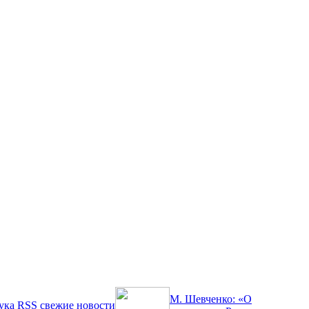
М. Шевченко: «О
ука
RSS
свежие новости