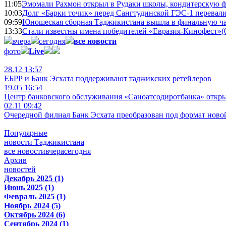
11:05
Эмомали Рахмон открыл в Рудаки школы, кондитерскую 
10:03
Долг «Барки точик» перед Сангтудинской ГЭС-1 перевали
09:59
Юношеская сборная Таджикистана вышла в финальную ча
13:33
Стали известны имена победителей «Евразия-Кинофест»
(
вчера
сегодня
все новости
фото
Live
28.12 13:57
ЕБРР и Банк Эсхата поддерживают таджикских ретейлеров
19.05 16:54
Центр банковского обслуживания «Саноатсодиротбанка» откр
02.11 09:42
Очередной филиал Банк Эсхата преобразован под формат ново
Популярные
новости Таджикистана
все новости
вчера
сегодня
Архив
новостей
Декабрь 2025 (1)
Июнь 2025 (1)
Февраль 2025 (1)
Ноябрь 2024 (5)
Октябрь 2024 (6)
Сентябрь 2024 (1)