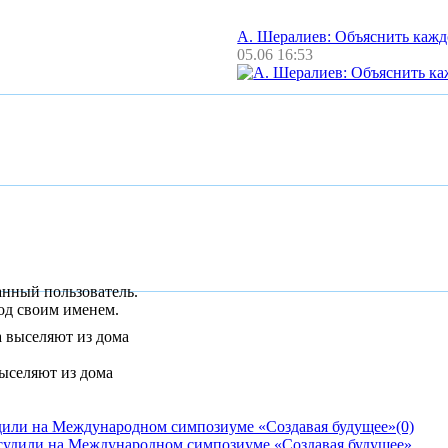
А. Шералиев: Объяснить каж
05.06 16:53
анный пользователь.
од своим именем.
ыселяют из дома
дили на Международном симпозиуме «Создавая будущее»
(0)