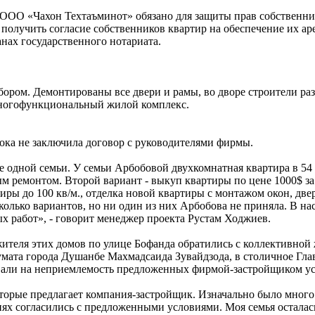
 ООО «Чахон Техтаъминот» обязано для защиты прав собственни
получить согласие собственников квартир на обеспечение их а
анах государственного нотариата.
ором. Демонтированы все двери и рамы, во дворе строители раз
многофункциональный жилой комплекс.
пока не заключила договор с руководителями фирмы.
е одной семьи. У семьи Арбобовой двухкомнатная квартира в 54
ым ремонтом. Второй вариант - выкуп квартиры по цене 1000$ за
иры до 100 кв/м., отделка новой квартиры с монтажом окон, две
колько вариантов, но ни один из них Арбобова не приняла. В н
 работ», - говорит менеджер проекта Рустам Ходжиев.
 жителя этих домов по улице Бофанда обратились с коллективно
мата города Душанбе Махмадсаида Зувайдзода, в столичное Глав
али на неприемлемость предложенных фирмой-застройщиком ус
оторые предлагает компания-застройщик. Изначально было много
ях согласились с предложенными условиями. Моя семья осталась