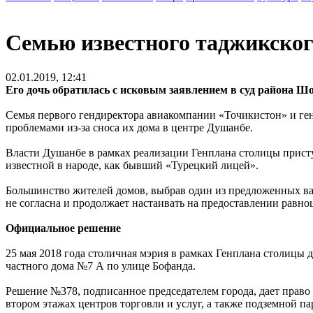
Семью известного таджикског
02.01.2019, 12:41
Его дочь обратилась с исковым заявлением в суд района Ш
Семья первого гендиректора авиакомпании «Точикистон» и ге
проблемами из-за сноса их дома в центре Душанбе.
Власти Душанбе в рамках реализации Генплана столицы присту
известной в народе, как бывший «Турецкий лицей».
Большинство жителей домов, выбрав один из предложенных вар
не согласна и продолжает настаивать на предоставлении равн
Официальное решение
25 мая 2018 года столичная мэрия в рамках Генплана столицы 
частного дома №7 А по улице Бофанда.
Решение №378, подписанное председателем города, дает прав
втором этажах центров торговли и услуг, а также подземной па