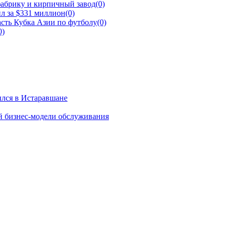
фабрику и кирпичный завод
(0)
л за $331 миллион
(0)
сть Кубка Азии по футболу
(0)
0)
ылся в Истаравшане
й бизнес-модели обслуживания