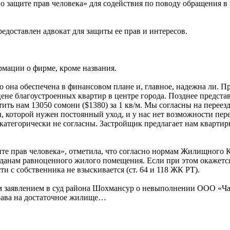
защите прав человека» для содействия по поводу обращения в г
доставлен адвокат для защиты ее прав и интересов.
рмации о фирме, кроме названия.
ко она обеспечена в финансовом плане и, главное, надежна ли. 
 цене благоустроенных квартир в центре города. Позднее предст
ить нам 13050 сомони ($1380) за 1 кв/м. Мы согласны на переез
, которой нужен постоянный уход, и у нас нет возможности пер
 категорически не согласны. Застройщик предлагает нам кварти
те прав человека», отметила, что согласно нормам Жилищного 
жданам равноценного жилого помещения. Если при этом окажетс
и с собственника не взыскивается (ст. 64 и 118 ЖК РТ).
ым заявлением в суд района Шохмансур о невыполнении ООО «Ча
рава на достаточное жилище…