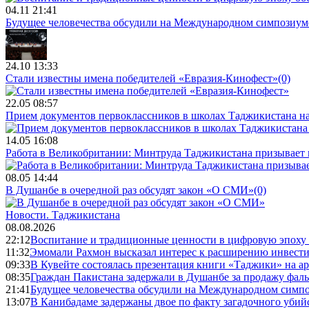
04.11 21:41
Будущее человечества обсудили на Международном симпозиум
24.10 13:33
Стали известны имена победителей «Евразия-Кинофест»
(0)
22.05 08:57
Прием документов первоклассников в школах Таджикистана нач
14.05 16:08
Работа в Великобритании: Минтруда Таджикистана призывает
08.05 14:44
В Душанбе в очередной раз обсудят закон «О СМИ»
(0)
Новости.
Таджикистана
08.08.2026
22:12
Воспитание и традиционные ценности в цифровую эпоху
11:32
Эмомали Рахмон высказал интерес к расширению инвести
09:33
В Кувейте состоялась презентация книги «Таджики» на а
08:35
Граждан Пакистана задержали в Душанбе за продажу фал
21:41
Будущее человечества обсудили на Международном симпо
13:07
В Канибадаме задержаны двое по факту загадочного уби