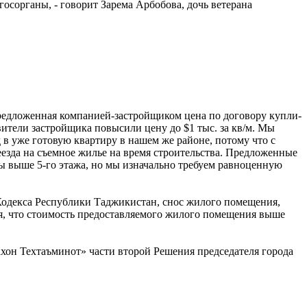
осорганы, - говорит Зарема Арбобова, дочь ветерана
Предложенная компанией-застройщиком цена по договору купли-
авители застройщика повысили цену до $1 тыс. за кв/м. Мы
д в уже готовую квартиру в нашем же районе, потому что с
еезда на съемное жилье на время строительства. Предложенные
ры выше 5-го этажа, но мы изначально требуем равноценную
Кодекса Республики Таджикистан, снос жилого помещения,
я, что стоимость предоставляемого жилого помещения выше
хон Техтаъминот» части второй Решения председателя города