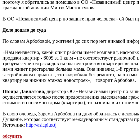
поэтому я обратились за помощью в ОО «Независимый центр по 
гражданской авиации Мирзо Мастонгулова.
В ОО «Независимый центр по защите прав человека» ей был пре
Дело дошло до суда
По словам Арбобовой, у жителей до сих пор нет никакой инфо
«Нам неизвестно, какой опыт работы имеет компания, насколь
продажи квартир - 600$ за 1 кв.м - не соответствует рыночной
требуем с учетом расходов на благоустройство квартиры выплат
нами живет престарелая больная мама. Она инвалид 1-й группы
застройщиком варианты, это «коробки» без ремонта, на что мы
квартиру на нижних этажах новостроек», - говорит Арбобова.
Шоира Давлатова
, директор ОО «Независимый центр по защи
осуществляется только после предоставления выселяемым гра
стоимости сносимого дома (квартиры), то разница в их стоимост
В свою очередь, Зарема Арбобова на днях обратилась с исков
Душанбе, которая соответствует международным стандартам п
Источник:
http://asiaplus.tj
обсудить