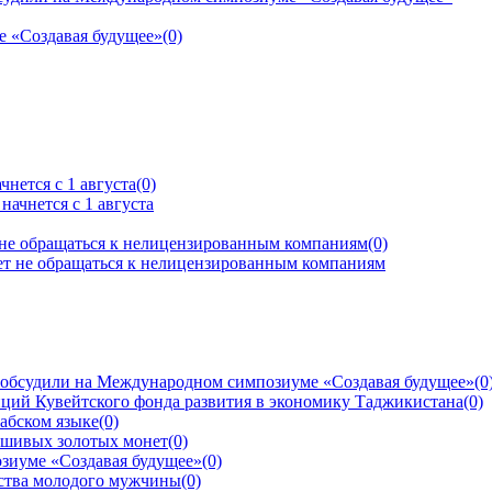
е «Создавая будущее»
(0)
нется с 1 августа
(0)
 не обращаться к нелицензированным компаниям
(0)
 обсудили на Международном симпозиуме «Создавая будущее»
(0
ций Кувейтского фонда развития в экономику Таджикистана
(0)
рабском языке
(0)
ьшивых золотых монет
(0)
зиуме «Создавая будущее»
(0)
йства молодого мужчины
(0)