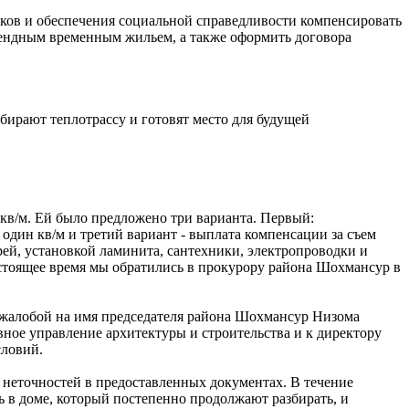
ков и обеспечения социальной справедливости компенсировать
рендным временным жильем, а также оформить договора
бирают теплотрассу и готовят место для будущей
 кв/м. Ей было предложено три варианта. Первый:
 один кв/м и третий вариант - выплата компенсации за съем
рей, установкой ламинита, сантехники, электропроводки и
астоящее время мы обратились в прокурору района Шохмансур в
й жалобой на имя председателя района Шохмансур Низома
ное управление архитектуры и строительства и к директору
ловий.
 неточностей в предоставленных документах. В течение
 в доме, который постепенно продолжают разбирать, и