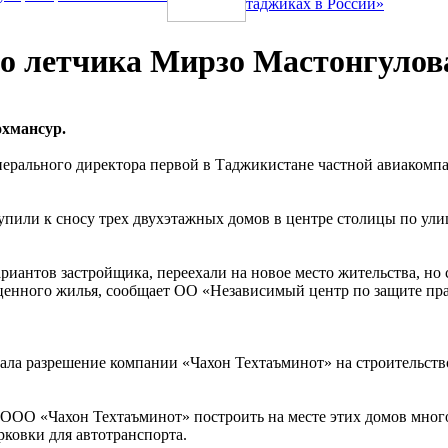
таджиках в России»
о летчика Мирзо Мастонгулов
охмансур.
нерального директора первой в Таджикистане частной авиакомп
пили к сносу трех двухэтажных домов в центре столицы по ули
иантов застройщика, переехали на новое место жительства, но
оценного жилья, сообщает ОО «Независимый центр по защите пр
дала разрешение компании «Чахон Техтаъминот» на строительство
о ООО «Чахон Техтаъминот» построить на месте этих домов мно
рковки для автотранспорта.