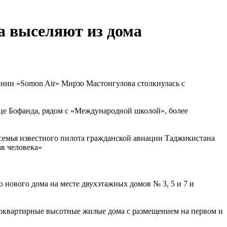
а выселяют из дома
ании «Somon Air» Мирзо Мастонгулова столкнулась с
це Бофанда, рядом с «Международной школой», более
 семья известного пилота гражданской авиации Таджикистана
ав человека»
 нового дома на месте двухэтажных домов № 3, 5 и 7 и
гоквартирные высотные жилые дома с размещением на первом и