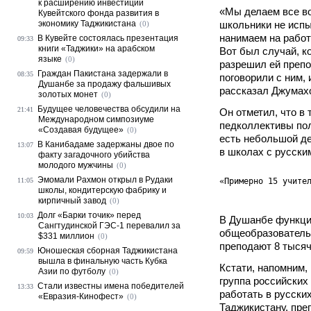
к расширению инвестиций
«Мы делаем все в
Кувейтского фонда развития в
экономику Таджикистана
школьники не испы
(0)
нанимаем на работ
В Кувейте состоялась презентация
09:33
книги «Таджики» на арабском
Вот был случай, к
языке
(0)
разрешил ей препо
Граждан Пакистана задержали в
08:35
поговорили с ним, 
Душанбе за продажу фальшивых
рассказал Джумах
золотых монет
(0)
Будущее человечества обсудили на
21:41
Он отметил, что в
Международном симпозиуме
педколлективы по
«Создавая будущее»
(0)
есть небольшой д
В Канибадаме задержаны двое по
13:07
в школах с русски
факту загадочного убийства
молодого мужчины
(0)
Эмомали Рахмон открыл в Рудаки
11:05
«Примерно 15 учите
школы, кондитерскую фабрику и
кирпичный завод
(0)
Долг «Барки точик» перед
10:03
В Душанбе функци
Сангтудинской ГЭС-1 перевалил за
общеобразователь
$331 миллион
(0)
преподают 8 тысяч
Юношеская сборная Таджикистана
09:59
вышла в финальную часть Кубка
Кстати, напомним,
Азии по футболу
(0)
группа российских
Стали известны имена победителей
13:33
работать в русски
«Евразия-Кинофест»
(0)
Таджикистану, пре