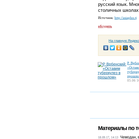
русский язык. Мног
столичных школах
Источник:
http://asiaplus.tj
обсудить
На главную Яндек
Р. Врбе
«Остав
туберку
прошло
05.06 1
Материалы по т
Чемодан, 
18.09.17, 14:13