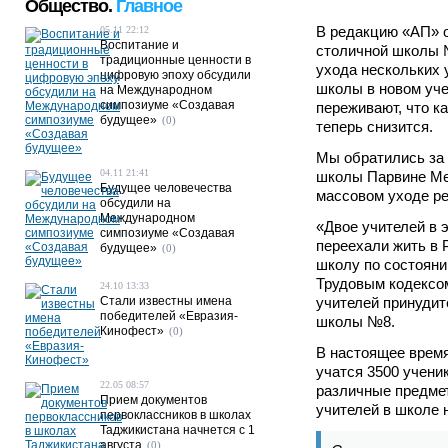
Общество.
Главное
В редакцию «АП» 
05.11 22:12
Воспитание и
столичной школы 
традиционные ценности в
ухода нескольких 
цифровую эпоху обсудили
школы в новом уче
на Международном
симпозиуме «Создавая
переживают, что к
будущее»
(0)
теперь снизится.
Мы обратились за 
04.11 21:41
школы Парвине Мел
Будущее человечества
массовом уходе реч
обсудили на
Международном
«Двое учителей в 
симпозиуме «Создавая
переехали жить в 
будущее»
(0)
школу по состояни
Трудовым кодексом
24.10 13:33
Стали известны имена
учителей принудит
победителей «Евразия-
школы №8.
Кинофест»
(0)
В настоящее время
учатся 3500 учени
22.05 08:57
различные предмет
Прием документов
учителей в школе н
первоклассников в школах
Таджикистана начнется с 1
августа
(0)