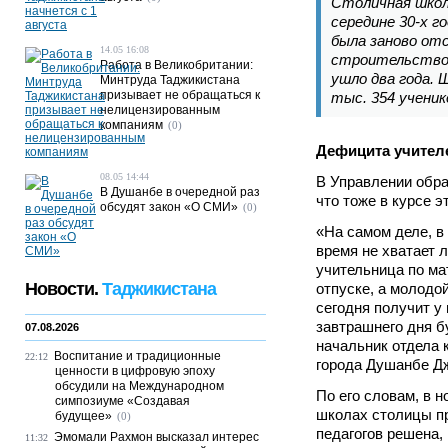
Столичная школ
середине 30-х г
была заново отс
14.05 16:08
строительство 
Работа в Великобритании:
ушло два года. 
Минтруда Таджикистана
призывает не обращаться к
тыс. 354 ученик
нелицензированным
компаниям
(0)
Дефицита учител
08.05 14:44
В Управлении обр
В Душанбе в очередной раз
что тоже в курсе э
обсудят закон «О СМИ»
(0)
«На самом деле, в
время не хватает 
учительница по ма
Новости.
Таджикистана
отпуске, а молодо
сегодня получит у 
завтрашнего дня б
07.08.2026
начальник отдела 
Воспитание и традиционные
22:12
города Душанбе Д
ценности в цифровую эпоху
обсудили на Международном
По его словам, в н
симпозиуме «Создавая
школах столицы п
будущее»
(0)
педагогов решена,
Эмомали Рахмон высказал интерес
11:32