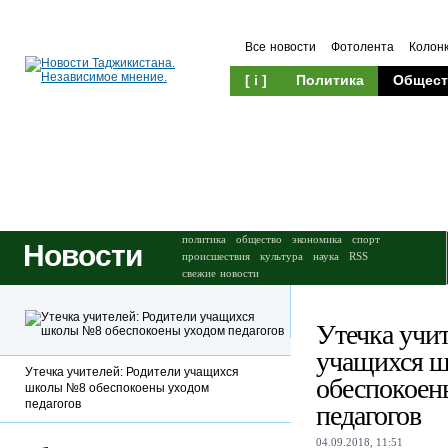
Все новости
Фотолента
Колон
[ i ]
Политика
Общест
Происшествия
Культура
политика
общество
экономика
спорт
Новости
происшествия
культура
наука
RSS
свежие новости
Утечка учит
учащихся 
Утечка учителей: Родители учащихся
обеспокоен
школы №8 обеспокоены уходом
педагогов
педагогов
04.09.2018, 11:51