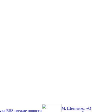
М. Шевченко: «О
ука
RSS
свежие новости