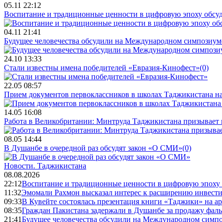
05.11 22:12
Воспитание и традиционные ценности в цифровую эпоху обсу
04.11 21:41
Будущее человечества обсудили на Международном симпозиум
24.10 13:33
Стали известны имена победителей «Евразия-Кинофест»
(0)
22.05 08:57
Прием документов первоклассников в школах Таджикистана нач
14.05 16:08
Работа в Великобритании: Минтруда Таджикистана призывает
08.05 14:44
В Душанбе в очередной раз обсудят закон «О СМИ»
(0)
Новости.
Таджикистана
08.08.2026
22:12
Воспитание и традиционные ценности в цифровую эпоху
11:32
Эмомали Рахмон высказал интерес к расширению инвести
09:33
В Кувейте состоялась презентация книги «Таджики» на а
08:35
Граждан Пакистана задержали в Душанбе за продажу фал
21:41
Будущее человечества обсудили на Международном симпо