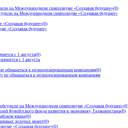
дили на Международном симпозиуме «Создавая будущее»
(0)
е «Создавая будущее»
(0)
нется с 1 августа
(0)
 не обращаться к нелицензированным компаниям
(0)
 обсудили на Международном симпозиуме «Создавая будущее»
(0
ций Кувейтского фонда развития в экономику Таджикистана
(0)
рабском языке
(0)
ьшивых золотых монет
(0)
зиуме «Создавая будущее»
(0)