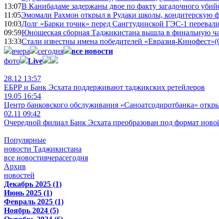
13:07
В Канибадаме задержаны двое по факту загадочного уби
11:05
Эмомали Рахмон открыл в Рудаки школы, кондитерскую 
10:03
Долг «Барки точик» перед Сангтудинской ГЭС-1 перевали
09:59
Юношеская сборная Таджикистана вышла в финальную ча
13:33
Стали известны имена победителей «Евразия-Кинофест»
(
вчера
сегодня
все новости
фото
Live
28.12 13:57
ЕБРР и Банк Эсхата поддерживают таджикских ретейлеров
19.05 16:54
Центр банковского обслуживания «Саноатсодиротбанка» откр
02.11 09:42
Очередной филиал Банк Эсхата преобразован под формат ново
Популярные
новости Таджикистана
все новости
вчера
сегодня
Архив
новостей
Декабрь 2025 (1)
Июнь 2025 (1)
Февраль 2025 (1)
Ноябрь 2024 (5)