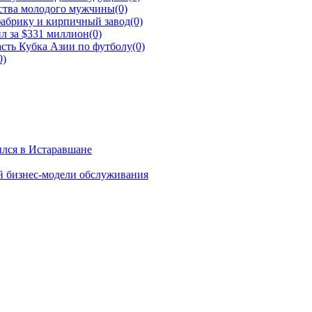
йства молодого мужчины
(0)
фабрику и кирпичный завод
(0)
л за $331 миллион
(0)
сть Кубка Азии по футболу
(0)
0)
ылся в Истаравшане
й бизнес-модели обслуживания