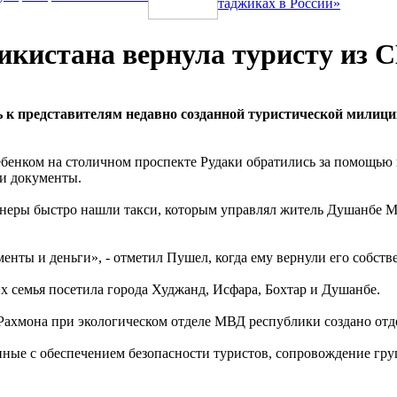
таджиках в России»
икистана вернула туристу из
ь к представителям недавно созданной туристической милици
енком на столичном проспекте Рудаки обратились за помощью 
 и документы.
еры быстро нашли такси, которым управлял житель Душанбе Му
енты и деньги», - отметил Пушел, когда ему вернули его собств
их семья посетила города Худжанд, Исфара, Бохтар и Душанбе.
ахмона при экологическом отделе МВД республики создано отд
нные с обеспечением безопасности туристов, сопровождение гр