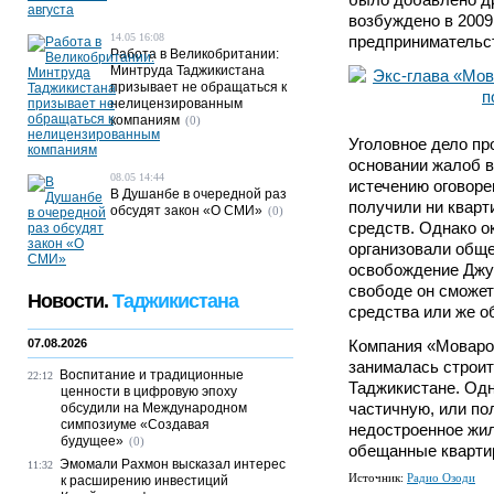
возбуждено в 2009 
14.05 16:08
предпринимательс
Работа в Великобритании:
Минтруда Таджикистана
призывает не обращаться к
нелицензированным
компаниям
(0)
Уголовное дело пр
основании жалоб в
08.05 14:44
истечению оговоре
В Душанбе в очередной раз
получили ни кварт
обсудят закон «О СМИ»
(0)
средств. Однако о
организовали обще
освобождение Джур
свободе он сможет
Новости.
Таджикистана
средства или же о
07.08.2026
Компания «Мовароу
занималась строит
Воспитание и традиционные
22:12
Таджикистане. Одн
ценности в цифровую эпоху
частичную, или по
обсудили на Международном
симпозиуме «Создавая
недостроенное жи
будущее»
(0)
обещанные кварти
Эмомали Рахмон высказал интерес
11:32
Источник:
Радио Озоди
к расширению инвестиций