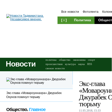
Все новости
Фотолента
Колон
[ i ]
Политика
Общест
Происшествия
Культура
политика
общество
экономика
спорт
Новости
происшествия
культура
наука
RSS
свежие новости
Экс-глава
«Мовароун
Экс-глава «Мовароуннахра» Джурабек
Джурабек О
Охунов покинул тюрьму
тюрьму
Общество.
Главное
11.05.2018, 15:33