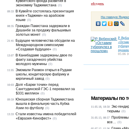
Кувейтского фонда развития в
обсудить
экономику Таджикистана
(0)
В Кувейте состоялась презентация
09:33
книги «Таджики» на арабском
На главную Яндек
языке
(0)
Граждан Пакистана задержали в
08:35
Душанбе за продажу фальшивых
золотых монет
(0)
Р. Врбе
Будущее человечества обсудили на
21:41
«Остав
Международном симпозиуме
туберку
«Создавая будущее»
(0)
прошло
05.06 1
В Канибадаме задержаны двое по
13:07
факту загадочного убийства
молодого мужчины
(0)
Эмомали Рахмон открыл в Рудаки
11:05
школы, кондитерскую фабрику и
кирпичный завод
(0)
Долг «Барки точик» перед
10:03
Сангтудинской ГЭС-1 перевалил за
$331 миллион
(0)
Материалы по т
Юношеская сборная Таджикистана
09:59
вышла в финальную часть Кубка
Экс-генди
11.05.18, 18:50
Азии по футболу
(0)
тюрьмы
(0)
Стали известны имена победителей
13:33
Проблемы 
31.05.13, 08:57
«Евразия-Кинофест»
(0)
все…
(0)
Глава «Мо
05.07.12, 15:36