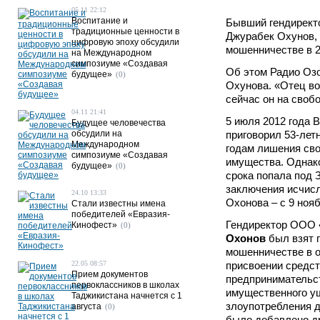
05.11 22:12
Воспитание и
Бывший гендирек
традиционные ценности в
Джурабек Охунов,
цифровую эпоху обсудили
мошенничестве в 2
на Международном
симпозиуме «Создавая
Об этом Радио Оз
будущее»
(0)
Охунова. «Отец во
сейчас он на свобо
04.11 21:41
5 июля 2012 года 
Будущее человечества
обсудили на
приговорил 53-лет
Международном
годам лишения св
симпозиуме «Создавая
имущества. Однако
будущее»
(0)
срока попала под 
заключения исчис
24.10 13:33
Охонова – с 9 нояб
Стали известны имена
победителей «Евразия-
Гендиректор ООО
Кинофест»
(0)
Охонов
был взят 
мошенничестве в о
22.05 08:57
присвоении средст
Прием документов
предпринимательс
первоклассников в школах
имущественного у
Таджикистана начнется с 1
злоупотребления д
августа
(0)
было добавлено др