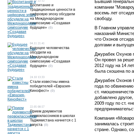
05.11 22:12
Бывший генеральн
Воспитание и
компании "Моваро
традиционные ценности в
восемь лет отсиде
цифровую эпоху обсудили
свободу.
на Международном
симпозиуме «Создавая
В Главном управл
будущее»
(0)
наказаний Министе
что Охонов отсиде
04.11 21:41
долгами и выпущен
Будущее человечества
обсудили на
Джурабек Охунов 
Международном
Он провел за решет
симпозиуме «Создавая
2012 году на 14 лет
будущее»
(0)
была скошена по а
24.10 13:33
Джурабек Охонов б
Стали известны имена
года по обвинению
победителей «Евразия-
Кинофест»
(0)
ст. «мошенничеств
добавлено другое,
2009 году по ст. «
22.05 08:57
предпринимательс
Прием документов
первоклассников в школах
Компания «Мовароу
Таджикистана начнется с 1
занималась строит
августа
(0)
стране. Однако, с