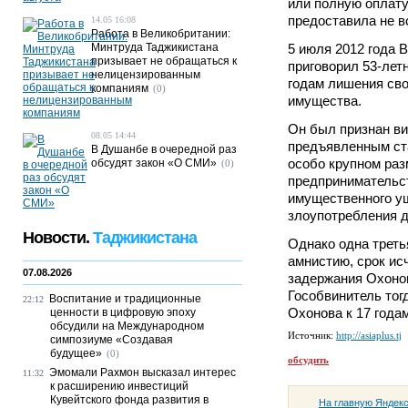
или полную оплату
предоставила не в
14.05 16:08
Работа в Великобритании:
Минтруда Таджикистана
5 июля 2012 года 
призывает не обращаться к
приговорил 53-лет
нелицензированным
годам лишения св
компаниям
(0)
имущества.
Он был признан в
08.05 14:44
предъявленным ст
В Душанбе в очередной раз
особо крупном раз
обсудят закон «О СМИ»
(0)
предпринимательс
имущественного у
злоупотребления д
Новости.
Таджикистана
Однако одна треть
амнистию, срок ис
07.08.2026
задержания Охонов
Гособвинитель тог
Воспитание и традиционные
22:12
Охонова к 17 года
ценности в цифровую эпоху
обсудили на Международном
Источник:
http://asiaplus.tj
симпозиуме «Создавая
будущее»
(0)
обсудить
Эмомали Рахмон высказал интерес
11:32
к расширению инвестиций
Кувейтского фонда развития в
На главную Яндек