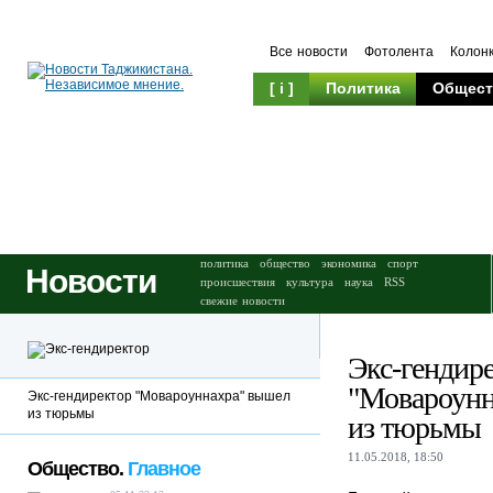
Все новости
Фотолента
Колон
[ i ]
Политика
Общест
Происшествия
Культура
политика
общество
экономика
спорт
Новости
происшествия
культура
наука
RSS
свежие новости
Экс-гендир
"Мовароунн
Экс-гендиректор "Мовароуннахра" вышел
из тюрьмы
из тюрьмы
11.05.2018, 18:50
Общество.
Главное