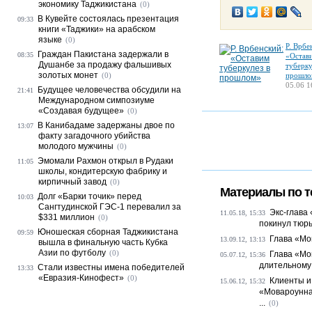
экономику Таджикистана
(0)
В Кувейте состоялась презентация
09:33
книги «Таджики» на арабском
языке
(0)
Р. Врбе
Граждан Пакистана задержали в
08:35
«Остав
Душанбе за продажу фальшивых
туберку
золотых монет
(0)
прошло
05.06 1
Будущее человечества обсудили на
21:41
Международном симпозиуме
«Создавая будущее»
(0)
В Канибадаме задержаны двое по
13:07
факту загадочного убийства
молодого мужчины
(0)
Эмомали Рахмон открыл в Рудаки
11:05
школы, кондитерскую фабрику и
кирпичный завод
(0)
Материалы по т
Долг «Барки точик» перед
10:03
Сангтудинской ГЭС-1 перевалил за
Экс-глава
11.05.18, 15:33
$331 миллион
(0)
покинул тюр
Юношеская сборная Таджикистана
09:59
Глава «Мо
13.09.12, 13:13
вышла в финальную часть Кубка
Азии по футболу
(0)
Глава «Мо
05.07.12, 15:36
длительному
Стали известны имена победителей
13:33
«Евразия-Кинофест»
(0)
Клиенты и
15.06.12, 15:32
«Мовароунна
...
(0)