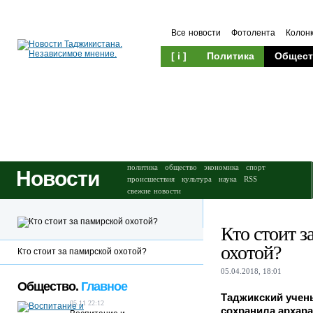
Все новости
Фотолента
Колон
[ i ]
Политика
Общест
Происшествия
Культура
политика
общество
экономика
спорт
Новости
происшествия
культура
наука
RSS
свежие новости
Кто стоит з
охотой?
Кто стоит за памирской охотой?
05.04.2018, 18:01
Общество.
Главное
Таджикский учены
05.11 22:12
сохранила архара