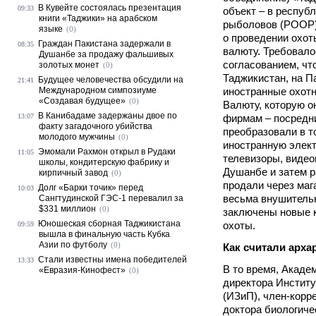
В Кувейте состоялась презентация
09:33
объект – в респуб
книги «Таджики» на арабском
рыболовов (РООР)
языке
(0)
о проведении охот
Граждан Пакистана задержали в
08:35
валюту. Требовало
Душанбе за продажу фальшивых
согласованием, чт
золотых монет
(0)
Таджикистан, на П
Будущее человечества обсудили на
21:41
Международном симпозиуме
иностранные охотн
«Создавая будущее»
(0)
Валюту, которую о
В Канибадаме задержаны двое по
13:07
фирмам – посредни
факту загадочного убийства
преобразовали в т
молодого мужчины
(0)
иностранную элект
Эмомали Рахмон открыл в Рудаки
11:05
телевизоры, видео
школы, кондитерскую фабрику и
Душанбе и затем р
кирпичный завод
(0)
продали через маг
Долг «Барки точик» перед
10:03
весьма внушительн
Сангтудинской ГЭС-1 перевалил за
$331 миллион
(0)
заключены новые 
Юношеская сборная Таджикистана
охоты.
09:59
вышла в финальную часть Кубка
Азии по футболу
(0)
Как считали арха
Стали известны имена победителей
13:33
В то время, Акаде
«Евразия-Кинофест»
(0)
директора Институ
(ИЗиП), член-корр
доктора биологиче