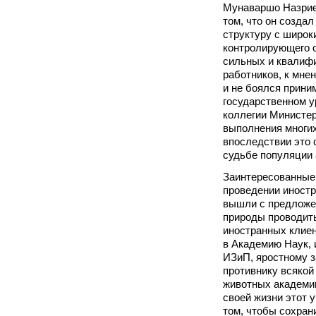
Мунаваршо Назриев
том, что он созда
структуру с широ
контролирующего о
сильных и квалиф
работников, к мне
и не боялся прини
государственном у
коллегии Министе
выполнения многих
впоследствии это
судьбе популяции 
Заинтересованные
проведении иностр
вышли с предложе
природы проводить
иностранных клиен
в Академию Наук, 
ИЗиП, яростному 
противнику всякой
животных академи
своей жизни этот 
том, чтобы сохран