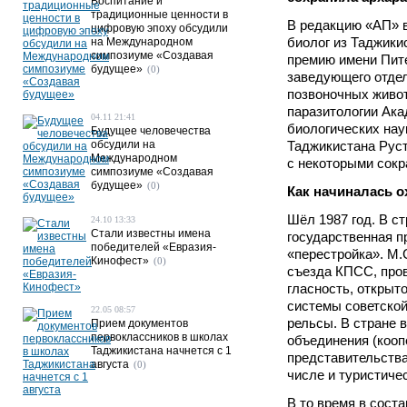
Воспитание и
традиционные ценности в
В редакцию «АП» в
цифровую эпоху обсудили
биолог из Таджики
на Международном
симпозиуме «Создавая
премию имени Пите
будущее»
(0)
заведующего отде
позвоночных живот
паразитологии Ака
04.11 21:41
биологических нау
Будущее человечества
обсудили на
Таджикистана Рус
Международном
с некоторыми сок
симпозиуме «Создавая
будущее»
(0)
Как начиналась о
Шёл 1987 год. В с
24.10 13:33
Стали известны имена
государственная п
победителей «Евразия-
«перестройка». М.
Кинофест»
(0)
съезда КПСС, пров
гласность, открыт
системы советской
22.05 08:57
рельсы. В стране 
Прием документов
первоклассников в школах
объединения (кооп
Таджикистана начнется с 1
представительства
августа
(0)
числе и туристиче
В то время в сост