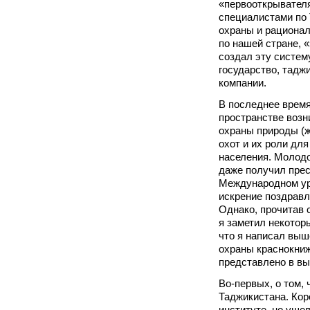
«первооткрывател
специалистами по 
охраны и рациона
по нашей стране, «
создал эту систему
государство, тадж
компании.
В последнее врем
пространстве возн
охраны природы (ж
охот и их роли для
населения. Молод
даже получил прес
Международном уро
искрение поздравля
Однако, прочитав 
я заметил некотор
что я написал выш
охраны краснокни
представлено в вы
Во-первых, о том, 
Таджикистана. Кор
институте, но уше