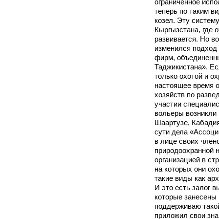
ограниченное испо
теперь по таким ви
козел. Эту систем
Кыргызстана, где 
развивается. Но в
изменился подход 
фирм, объединенн
Таджикистана». Ес
только охотой и ох
настоящее время о
хозяйств по разве
участии специалис
вольеры возникли 
Шаартузе, Кабадия
сути дела «Ассоци
в лице своих член
природоохранной 
организацией в ст
на которых они охо
такие виды как арх
И это есть залог 
которые занесены в
поддерживаю такой
приложил свои зна