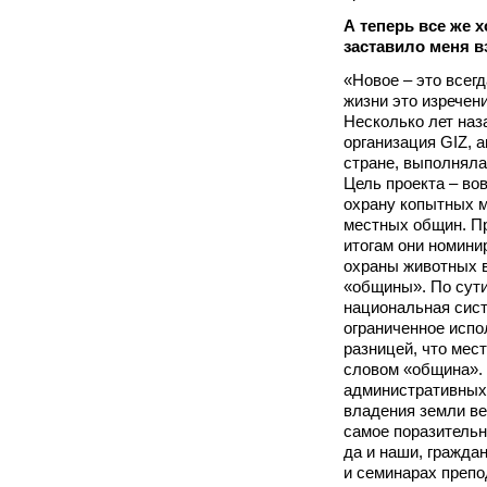
А теперь все же 
заставило меня в
«Новое – это всегд
жизни это изречен
Несколько лет наз
организация GIZ, 
стране, выполняла
Цель проекта – во
охрану копытных 
местных общин. Пр
итогам они номини
охраны животных 
«общины». По сути
национальная сист
ограниченное испо
разницей, что мес
словом «община». Н
административных
владения земли в
самое поразительн
да и наши, гражда
и семинарах препо