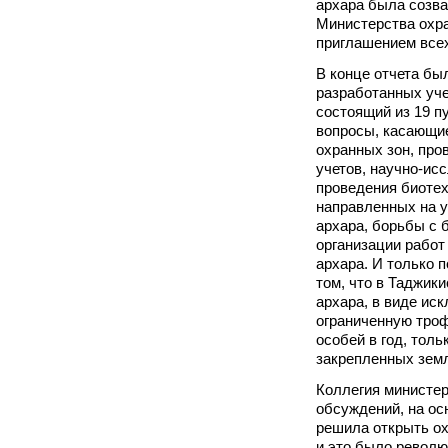
архара была созва
Министерства охр
приглашением всех
В конце отчета бы
разработанных уч
состоящий из 19 п
вопросы, касающи
охранных зон, пр
учетов, научно-ис
проведения биотех
направленных на 
архара, борьбы с 
организации работ
архара. И только п
том, что в Таджик
архара, в виде ис
ограниченную троф
особей в год, толь
закрепленных земл
Коллегия министер
обсуждений, на ос
решила открыть ох
и это было револю