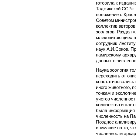
готовила к издани
Таджикской ССР». 
положение о Красн
Советом министров
коллектив авторов,
зоологов. Раздел 
млекопитающие» п
сотрудник Институ
наук А.И.Соков. Пр
памирскому архару
данных о численно
Наука зоология то
переходить от опис
констатировались 
иного животного, 
точкам и экологич
учетов численност
количества и плот
была информация Г
численность на Па
Позднее анализиру
внимание на то, ч
численности архара