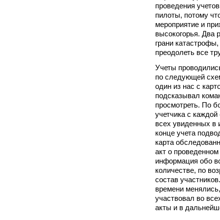
проведения учето
пилоты, потому чт
мероприятие и при
высокогорья. Два 
грани катастрофы,
преодолеть все тр
Учеты проводились
по следующей схем
один из нас с карт
подсказывал коман
просмотреть. По б
учетчика с каждой
всех увиденных в
конце учета подво
карта обследованн
акт о проведенном
информация обо вс
количестве, по воз
состав участников
времени менялись,
участвовал во все
акты и в дальнейш