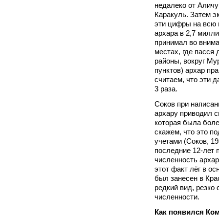
недалеко от Аличур
Каракуль. Затем э
эти цифры на всю
архара в 2,7 милли
принимал во вниман
местах, где пасся
районы, вокруг Му
пунктов) архар пр
считаем, что эти 
3 раза.
Соков при написан
архару приводил с
которая была боле
скажем, что это п
учетами (Соков, 19
последние 12-лет 
численность архара
этот факт лёг в ос
был занесен в Кра
редкий вид, резко
численности.
Как появился Ко