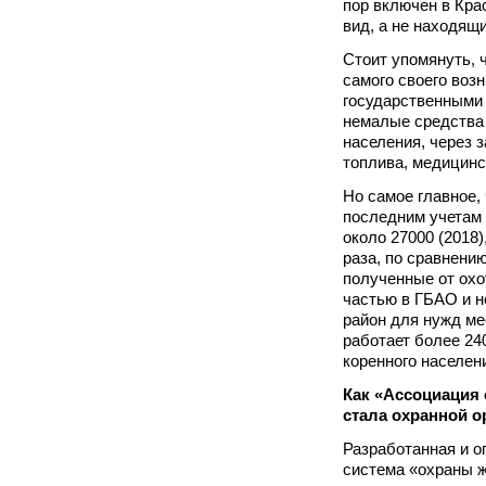
пор включен в Кра
вид, а не находящ
Стоит упомянуть, 
самого своего возн
государственными 
немалые средства
населения, через 
топлива, медицинс
Но самое главное,
последним учетам 
около 27000 (2018),
раза, по сравнени
полученные от ох
частью в ГБАО и н
район для нужд ме
работает более 24
коренного населен
Как «Ассоциация
стала охранной о
Разработанная и о
система «охраны ж