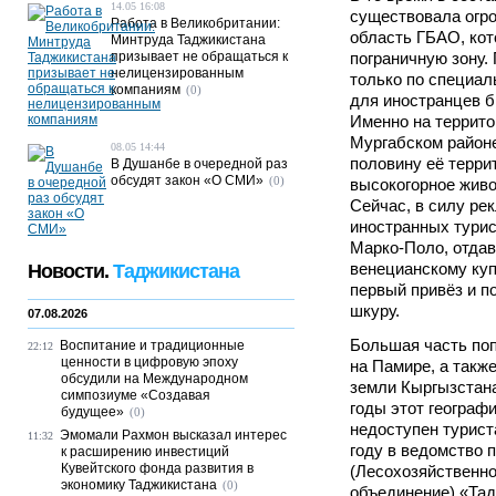
14.05 16:08
существовала огр
Работа в Великобритании:
область ГБАО, кот
Минтруда Таджикистана
призывает не обращаться к
пограничную зону.
нелицензированным
только по специал
компаниям
(0)
для иностранцев б
Именно на террито
Мургабском районе
08.05 14:44
половину её терри
В Душанбе в очередной раз
обсудят закон «О СМИ»
(0)
высокогорное живо
Сейчас, в силу ре
иностранных турис
Марко-Поло, отдав
венецианскому куп
Новости.
Таджикистана
первый привёз и по
шкуру.
07.08.2026
Большая часть по
Воспитание и традиционные
22:12
ценности в цифровую эпоху
на Памире, а такж
обсудили на Международном
земли Кыргызстана
симпозиуме «Создавая
годы этот географ
будущее»
(0)
недоступен турист
Эмомали Рахмон высказал интерес
11:32
году в ведомство
к расширению инвестиций
Кувейтского фонда развития в
(Лесохозяйственн
экономику Таджикистана
(0)
объединение) «Тад