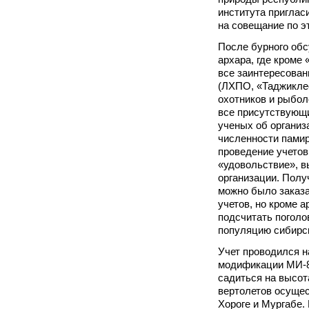
института приглас
на совещание по э
После бурного обс
архара, где кроме
все заинтересован
(ЛХПО, «Таджикле
охотников и рыбол
все присутствующ
ученых об организ
численности памир
проведение учетов,
«удовольствие», 
организации. Полу
можно было заказа
учетов, но кроме 
подсчитать поголо
популяцию сибирск
Учет проводился н
модификации МИ-8
садиться на высот
вертолетов осущес
Хороге и Мургабе.