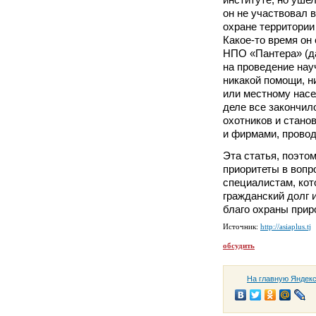
он не участвовал в
охране территории
Какое-то время он
НПО «Пантера» (д
на проведение нау
никакой помощи, н
или местному насе
деле все закончило
охотников и стано
и фирмами, провод
Эта статья, поэтом
приоритеты в вопр
специалистам, ко
гражданский долг 
благо охраны прир
Источник:
http://asiaplus.tj
обсудить
На главную Яндек