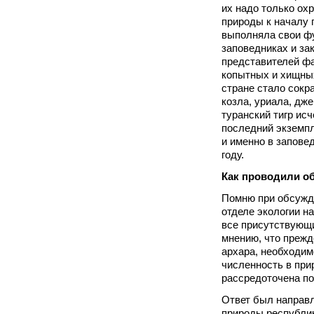
их надо только ох
природы к началу
выполняла свои фу
заповедниках и за
представителей фа
копытных и хищны
стране стало сокр
козла, уриала, дж
туранский тигр исч
последний экземп
и именно в запове
году.
Как проводили о
Помню при обсужд
отделе экологии 
все присутствующи
мнению, что прежд
архара, необходимо
численность в при
рассредоточена по
Ответ был направ
природы республик