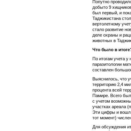
Попутно проводилс
добыто 9 хищников
был первый, и пок
Таджикистана сто
вертолетному учет
стало развитие нов
деле охраны и рац
животных в Таджик
Что было в итоге
По итогам учета у 
паразитологии мат
составлен большой
Выяснилось, что у
территорию 2,4 ми
процента всей тер
Памире. Всего был
с учетом возможн
участках ареала (п
Эти цифры и вошли
тот момент) числе
Для обсуждения ит