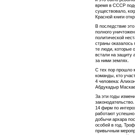
время в СССР под
существовало, ког
Красной книги отк
В последствие это
полного уничтожени
политической нест
страны оказалось 
те люди, которые 
встали на защиту 
за ними землях.
С тех пор прошло 
команды, кто учас
4 человека: Алихон
Абдукадыр Маскаев
За эти годы измен
законодательство.
14 фирм по интеро
работают успешно 
добычи архара пос
особей в год. Троф
привычным меропри