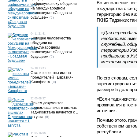
Во исполнение пос
цифровую эпоху обсудили
государства с сег
на Международном
симпозиуме «Создавая
территорию без ви
будущее»
(0)
ГКНБ Таджикистан
«Для перехода 
04.11 21:41
необходимо име
Будущее человечества
обсудили на
служебный, общ
Международном
территории Узб
симпозиуме «Создавая
прибывшие в Уз
будущее»
(0)
местных органов
24.10 13:33
Стали известны имена
победителей «Евразия-
По его словам, ес
Кинофест»
(0)
зарегистрироватьс
размере 5 доллар
«Если таджикистан
22.05 08:57
Прием документов
проживания в гост
первоклассников в школах
источник.
Таджикистана начнется с 1
августа
(0)
Помимо этого, гра
собственном автом
республики.
14.05 16:08