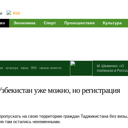
ки
RSS
во
Экономика
Спорт
Происшествия
Культура
М. Шевченко: «О
ия
культура
наука
RSS
свежие новости
таджиках в Росси
Узбекистан уже можно, но регистрация
пропускать на свою территорию граждан Таджикистана без визы,
ия там остались неизменными.