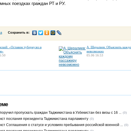
мных поездках граждан РТ и РУ.
са
Сохранить в:
нский: «Оставим туберкулез в
А. Шералиев: Объяснить кажд
м»
невозможно
6:50
05.06 16:53
еме
оручил пропускать граждан Таджикистана в Узбекистан без визы с 16 ...
(0)
кст послания президента Таджикистана парламенту
(0)
кст Соглашения о статусе и условиях пребывания российской военной ...
(0)