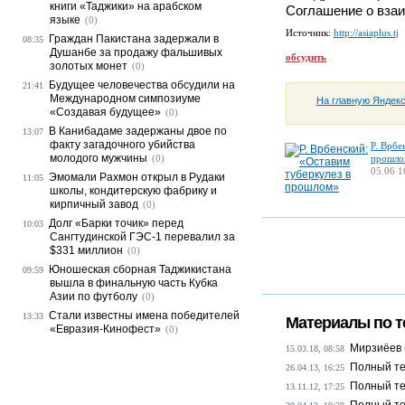
книги «Таджики» на арабском
Соглашение о взаи
языке
(0)
Источник:
http://asiaplus.tj
Граждан Пакистана задержали в
08:35
Душанбе за продажу фальшивых
обсудить
золотых монет
(0)
Будущее человечества обсудили на
21:41
Международном симпозиуме
На главную Яндек
«Создавая будущее»
(0)
В Канибадаме задержаны двое по
13:07
факту загадочного убийства
Р. Врбе
молодого мужчины
(0)
прошло
05.06 1
Эмомали Рахмон открыл в Рудаки
11:05
школы, кондитерскую фабрику и
кирпичный завод
(0)
Долг «Барки точик» перед
10:03
Сангтудинской ГЭС-1 перевалил за
$331 миллион
(0)
Юношеская сборная Таджикистана
09:59
вышла в финальную часть Кубка
Азии по футболу
(0)
Стали известны имена победителей
13:33
Материалы по т
«Евразия-Кинофест»
(0)
Мирзиёев п
15.03.18, 08:58
Полный те
26.04.13, 16:25
Полный те
13.11.12, 17:25