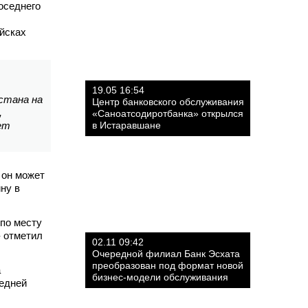
оседнего
ойсках
19.05 16:54
стана на
Центр банковского обслуживания
,
«Саноатсодиротбанка» открылся
ет
в Истаравшане
 он может
ну в
 по месту
- отметил
02.11 09:42
Очередной филиал Банк Эсхата
преобразован под формат новой
а
бизнес-модели обслуживания
седней