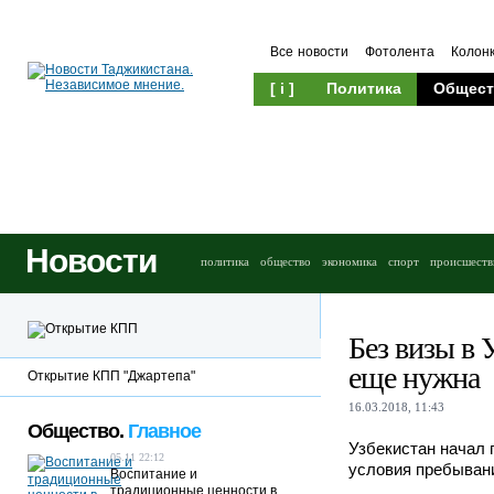
Все новости
Фотолента
Колон
[ i ]
Политика
Общест
Новости
политика
общество
экономика
спорт
происшеств
Без визы в 
еще нужна
Открытие КПП "Джартепа"
16.03.2018, 11:43
Общество.
Главное
Узбекистан начал 
05.11 22:12
условия пребыван
Воспитание и
традиционные ценности в