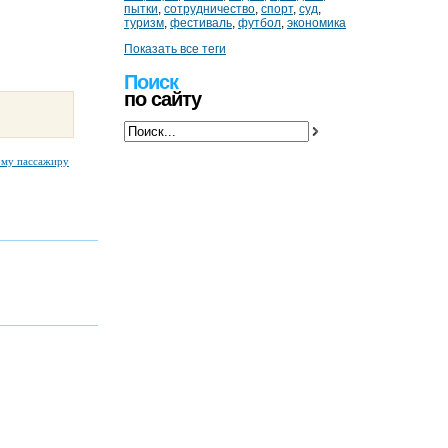
пытки
,
сотрудничество
,
спорт
,
суд
,
туризм
,
фестиваль
,
футбол
,
экономика
Показать все теги
Поиск
по сайту
ому пассажиру