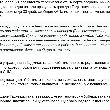
тановления президента Узбекистана от 14 марта пограничники с
одняшнего дня начали пропускать граждан Таджикистана на свою
зы сроком до 30 дней, сообщил «АП» источник в пограничных в
а.
на территорию соседнего государства с сегодняшнего дня им
ть при себе только заграничный паспорт (дипломатический,
егражданский). При этом условия пребывания граждан Таджики
екистана остались неизменным - как и ранее таджикистанцы
бекистан, обязаны в течение трех рабочих дней встать на уч
 внутренних дел», - сообщил источник.
ли у гражданина Таджикистана в Узбекистане есть родственники,
я по адресу проживания родственника, заплатив при этом пошли
ов США.
ец посещает Узбекистан в качестве туриста, его ставят на учет
инице, при этом он также выплатить вышеназванную пошлину», 
ждане Таджикистана, въезжающие на территорию Узбекистана н
обиле, платят пошлину, установленную законодательством со