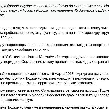
ы, в данном случае, зависит от объема двигателя машины. На
биля марки «Тойота Корола» составляет 45 долларов США», -
ик.
 подчеркнул, что на сегодняшний день продолжаются консульта
ка пребывания граждан двух государств на территории друг друг
страции.
дут переговоры о полной отмене пошлин за въезд транспортных
 друга», - сообщил источник.
нт Узбекистан Шавкат Мирзиёев 14 марта подписал постановле
 утверждено Соглашение между правительствами двух стран о
 Соглашения применяются с 16 марта 2018 года до его вступлен
дан Республики Таджикистан, въезжающих, выезжающих, следу
нно пребывающим на территории Республики Узбекистан.
ном применении данного Соглашения в отношении граждан Тадж
ния благоприятных условий населению двух стран в канун праз
о праздника Навруз.
мент Таджикистана уже в понедельник намерен ратифицировать