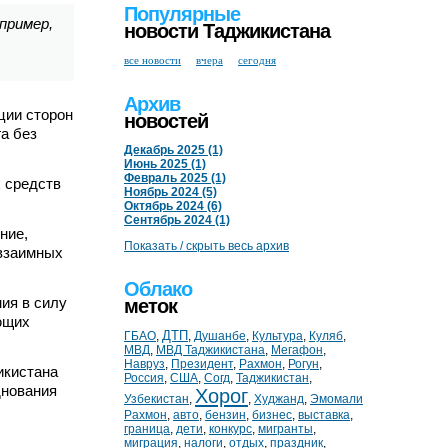
Популярные
пример,
новости Таджикистана
все новости
вчера
сегодня
Архив
ции сторон
новостей
а без
Декабрь 2025 (1)
Июнь 2025 (1)
Февраль 2025 (1)
 средств
Ноябрь 2024 (5)
Октябрь 2024 (6)
Сентябрь 2024 (1)
ние,
Показать / скрыть весь архив
 взаимных
Облако
ия в силу
меток
ющих
ДТП
ГБАО
,
,
Душанбе
,
Культура
,
Куляб
,
МВД
,
МВД Таджикистана
,
Мегафон
,
Навруз
,
Президент
,
Рахмон
,
Рогун
,
икистана
Россия
,
США
,
Согд
,
Таджикистан
,
днования
Хорог
Узбекистан
,
,
Худжанд
,
Эмомали
Рахмон
,
авто
,
бензин
,
бизнес
,
выставка
,
граница
,
дети
,
конкурс
,
мигранты
,
миграция
,
налоги
,
отдых
,
праздник
,