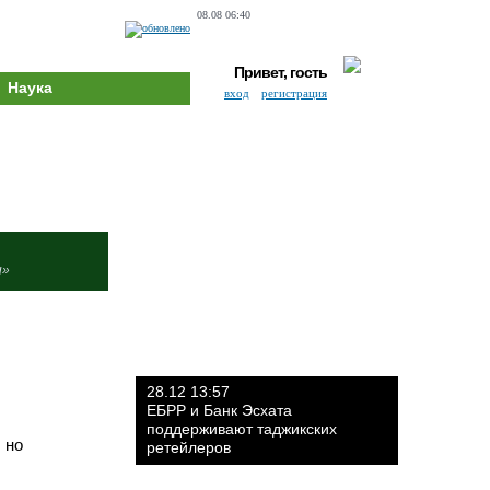
08.08 06:40
Привет, гость
Наука
вход
регистрация
и»
28.12 13:57
ЕБРР и Банк Эсхата
поддерживают таджикских
 но
ретейлеров