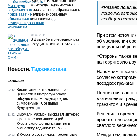
Работа в Великобритании:
Минтруда Таджикистана
«Размер пошлин
призывает не обращаться к
пошлина автомо
нелицензированным
сообщил источн
компаниям
(0)
При этом источник
08.05 14:44
В Душанбе в очередной раз
об увеличении сро
обсудят закон «О СМИ»
(0)
официальной реги
«Стороны также ве
на территорию друг
Новости.
Таджикистана
Напомним, президе
согласно которому
08.08.2026
поездках граждан
Воспитание и традиционные
22:12
Положения данного
ценности в цифровую эпоху
в отношении граж
обсудили на Международном
симпозиуме «Создавая
транзитом и време
будущее»
(0)
Решение о времен
Эмомали Рахмон высказал интерес
11:32
к расширению инвестиций
принято для созда
Кувейтского фонда развития в
светлого весеннег
экономику Таджикистана
(0)
Между тем, парла
В Кувейте состоялась презентация
09:33