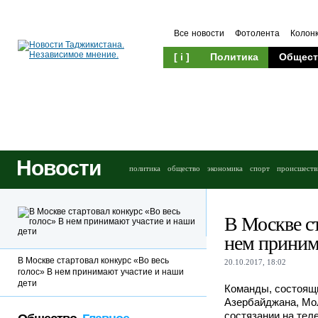
Все новости
Фотолента
Колон
[ i ]
Политика
Общест
Новости
политика
общество
экономика
спорт
происшеств
В Москве ст
нем приним
В Москве стартовал конкурс «Во весь
20.10.2017, 18:02
голос» В нем принимают участие и наши
дети
Команды, состоящи
Азербайджана, Мол
состязании на тел