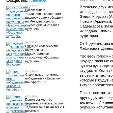
Общество.
Главное
05.11 22:12
В течение двух ме
Воспитание и
их звёздные наста
традиционные ценности в
Эмиль Кадыров (Аз
цифровую эпоху обсудили
Позоян (Армения),
на Международном
симпозиуме «Создавая
Садвакасова (Каза
будущее»
(0)
их задача – помо
аудитории.
04.11 21:41
От Таджикистана в
Будущее человечества
Хафизова и Дилно
обсудили на
Международном
«Во весь голос» –
симпозиуме «Создавая
шоу, где главные 
будущее»
(0)
чутким руководств
студии, чтобы на 
24.10 13:33
Стали известны имена
выступить так, что
победителей «Евразия-
которые и будут н
Кинофест»
(0)
титула победителя
Проект состоит из
22.05 08:57
друг с другом, пр
Прием документов
ансамбля. И именн
первоклассников в школах
будущих испытани
Таджикистана начнется с 1
августа
(0)