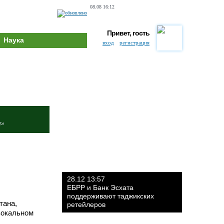
08.08 16:12
Привет, гость
Наука
вход
регистрация
и»
28.12 13:57
ЕБРР и Банк Эсхата
поддерживают таджикских
тана,
ретейлеров
вокальном