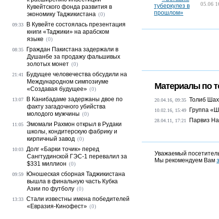
05.06 1
Кувейтского фонда развития в
экономику Таджикистана
(0)
В Кувейте состоялась презентация
09:33
книги «Таджики» на арабском
языке
(0)
Граждан Пакистана задержали в
08:35
Душанбе за продажу фальшивых
золотых монет
(0)
Будущее человечества обсудили на
21:41
Международном симпозиуме
Материалы по т
«Создавая будущее»
(0)
В Канибадаме задержаны двое по
Толиб Шах
13:07
20.04.16, 09:35
факту загадочного убийства
Группа «Ш
10.02.16, 15:49
молодого мужчины
(0)
Парвиз На
28.04.11, 17:21
Эмомали Рахмон открыл в Рудаки
11:05
школы, кондитерскую фабрику и
кирпичный завод
(0)
Долг «Барки точик» перед
10:03
Уважаемый посетитель
Сангтудинской ГЭС-1 перевалил за
Мы рекомендуем Вам
$331 миллион
(0)
Юношеская сборная Таджикистана
09:59
вышла в финальную часть Кубка
Азии по футболу
(0)
Стали известны имена победителей
13:33
«Евразия-Кинофест»
(0)