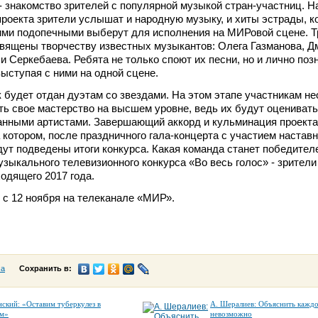
- знакомство зрителей с популярной музыкой стран-участниц. Н
проекта зрители услышат и народную музыку, и хиты эстрады, к
ими подопечными выберут для исполнения на МИРовой сцене. Т
вящены творчеству известных музыкантов: Олега Газманова, Д
и Серкебаева. Ребята не только споют их песни, но и лично поз
выступая с ними на одной сцене.
будет отдан дуэтам со звездами. На этом этапе участникам н
ь свое мастерство на высшем уровне, ведь их будут оценивать
анными артистами. Завершающий аккорд и кульминация проекта
 котором, после праздничного гала-концерта с участием наставн
дут подведены итоги конкурса. Какая команда станет победител
зыкального телевизионного конкурса «Во весь голос» - зрители
одящего 2017 года.
 с 12 ноября на телеканале «МИР».
са
Сохранить в:
нский: «Оставим туберкулез в
А. Шералиев: Объяснить кажд
м»
невозможно