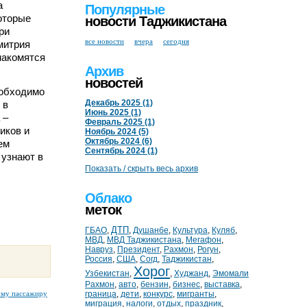
а
Популярные
оторые
новости Таджикистана
ри
все новости
вчера
сегодня
митрия
накомятся
Архив
новостей
еобходимо
Декабрь 2025 (1)
 в
Июнь 2025 (1)
 –
Февраль 2025 (1)
иков и
Ноябрь 2024 (5)
Октябрь 2024 (6)
ем
Сентябрь 2024 (1)
 узнают в
Показать / скрыть весь архив
Облако
меток
ДТП
ГБАО
,
,
Душанбе
,
Культура
,
Куляб
,
МВД
,
МВД Таджикистана
,
Мегафон
,
Навруз
,
Президент
,
Рахмон
,
Рогун
,
Россия
,
США
,
Согд
,
Таджикистан
,
Хорог
Узбекистан
,
,
Худжанд
,
Эмомали
Рахмон
,
авто
,
бензин
,
бизнес
,
выставка
,
ому пассажиру
граница
,
дети
,
конкурс
,
мигранты
,
миграция
,
налоги
,
отдых
,
праздник
,