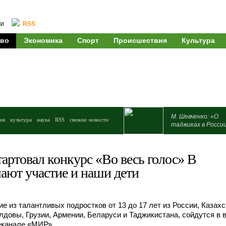
ки
RSS
во
Экономика
Спорт
Происшествия
Культура
М. Шевченко: «О
ия
культура
наука
RSS
свежие новости
таджиках в Росси
артовал конкурс «Во весь голос» В
ают участие и наши дети
е из талантливых подростков от 13 до 17 лет из России, Казахс
довы, Грузии, Армении, Беларуси и Таджикистана, сойдутся в 
еканале «МИР».