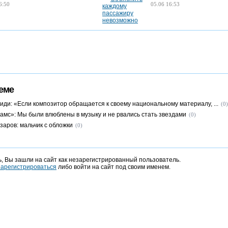
6:50
05.06 16:53
еме
иди: «Если композитор обращается к своему национальному материалу, ...
(0)
амс»: Мы были влюблены в музыку и не рвались стать звездами
(0)
заров: мальчик с обложки
(0)
, Вы зашли на сайт как незарегистрированный пользователь.
зарегистрироваться
либо войти на сайт под своим именем.