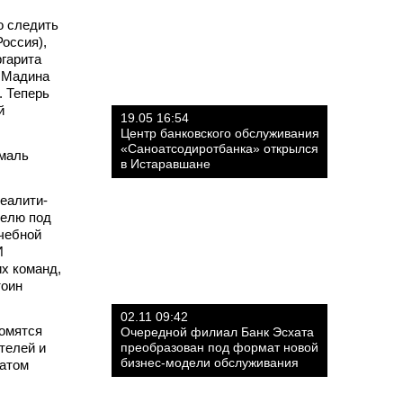
о следить
оссия),
ргарита
и Мадина
. Теперь
й
19.05 16:54
Центр банковского обслуживания
«Саноатсодиротбанка» открылся
Амаль
в Истаравшане
реалити-
делю под
учебной
И
их команд,
тоин
02.11 09:42
комятся
Очередной филиал Банк Эсхата
телей и
преобразован под формат новой
бизнес-модели обслуживания
матом