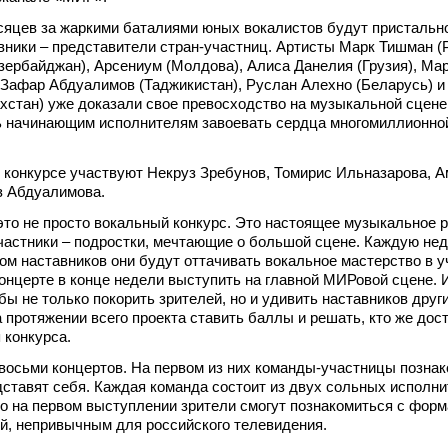
сяцев за жаркими баталиями юных вокалистов будут пристальн
вники – представители стран-участниц. Артисты Марк Тишман (Р
ербайджан), Арсениум (Молдова), Алиса Данелия (Грузия), Ма
 Зафар Абдуалимов (Таджикистан), Руслан Алехно (Беларусь) 
хстан) уже доказали свое превосходство на музыкальной сцене
чь начинающим исполнителям завоевать сердца многомиллионно
 конкурсе участвуют Некруз Зребунов, Томирис Ильназарова, 
з Абдуалимова.
 это не просто вокальный конкурс. Это настоящее музыкальное 
участники – подростки, мечтающие о большой сцене. Каждую не
ом наставников они будут оттачивать вокальное мастерство в 
концерте в конце недели выступить на главной МИРовой сцене. 
бы не только покорить зрителей, но и удивить наставников друг
а протяжении всего проекта ставить баллы и решать, кто же дос
 конкурса.
 восьми концертов. На первом из них команды-участницы позна
едставят себя. Каждая команда состоит из двух сольных исполни
о на первом выступлении зрители смогут познакомиться с фор
й, непривычным для российского телевидения.