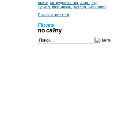
пытки
,
сотрудничество
,
спорт
,
суд
,
туризм
,
фестиваль
,
футбол
,
экономика
Показать все теги
Поиск
по сайту