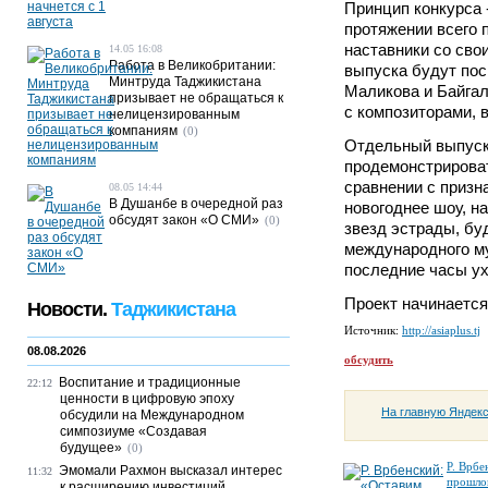
Принцип конкурса 
протяжении всего 
наставники со сво
14.05 16:08
Работа в Великобритании:
выпуска будут пос
Минтруда Таджикистана
Маликова и Байгал
призывает не обращаться к
с композиторами, 
нелицензированным
компаниям
(0)
Отдельный выпуск 
продемонстрироват
сравнении с призн
08.05 14:44
В Душанбе в очередной раз
новогоднее шоу, на
обсудят закон «О СМИ»
(0)
звезд эстрады, бу
международного му
последние часы ух
Проект начинается
Новости.
Таджикистана
Источник:
http://asiaplus.tj
08.08.2026
обсудить
Воспитание и традиционные
22:12
ценности в цифровую эпоху
На главную Яндек
обсудили на Международном
симпозиуме «Создавая
будущее»
(0)
Р. Врбе
Эмомали Рахмон высказал интерес
11:32
прошло
к расширению инвестиций