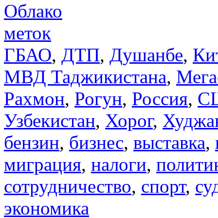
Облако
меток
ГБАО
,
ДТП
,
Душанбе
,
Ки
МВД Таджикистана
,
Мега
Рахмон
,
Рогун
,
Россия
,
С
Узбекистан
,
Хорог
,
Худжа
бензин
,
бизнес
,
выставка
,
миграция
,
налоги
,
полити
сотрудничество
,
спорт
,
су
экономика