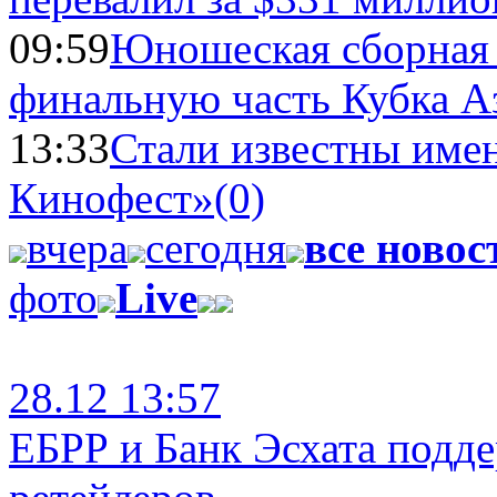
09:59
Юношеская сборная
финальную часть Кубка А
13:33
Стали известны имен
Кинофест»
(0)
вчера
сегодня
все новос
фото
Live
28.12 13:57
ЕБРР и Банк Эсхата подд