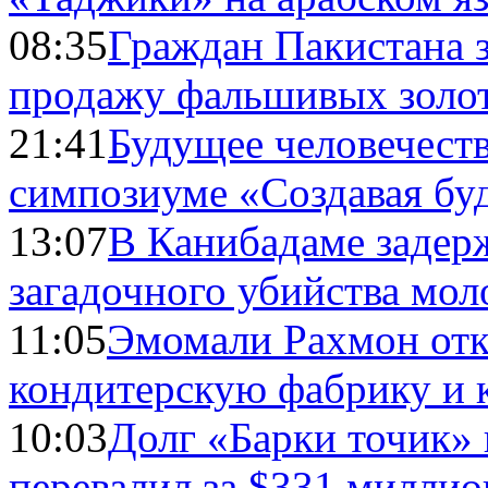
08:35
Граждан Пакистана 
продажу фальшивых золо
21:41
Будущее человечест
симпозиуме «Создавая бу
13:07
В Канибадаме задер
загадочного убийства мо
11:05
Эмомали Рахмон отк
кондитерскую фабрику и 
10:03
Долг «Барки точик»
перевалил за $331 миллио