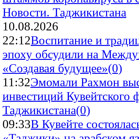
Новости.
Таджикистана
10.08.2026
22:12
Воспитание и тради
эпоху обсудили на Межд
«Создавая будущее»
(0)
11:32
Эмомали Рахмон выс
инвестиций Кувейтского ф
Таджикистана
(0)
09:33
В Кувейте состоялас
«Таджики» на арабском я