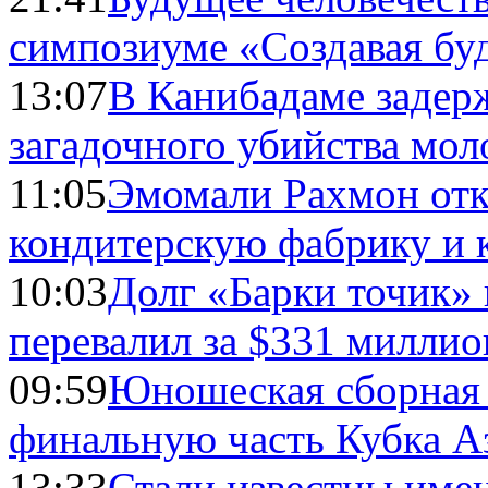
симпозиуме «Создавая бу
13:07
В Канибадаме задер
загадочного убийства мо
11:05
Эмомали Рахмон отк
кондитерскую фабрику и 
10:03
Долг «Барки точик»
перевалил за $331 миллио
09:59
Юношеская сборная
финальную часть Кубка А
13:33
Стали известны имен