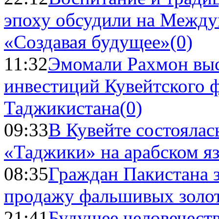
эпоху обсудили на Межд
«Создавая будущее»
(0)
11:32
Эмомали Рахмон выс
инвестиций Кувейтского ф
Таджикистана
(0)
09:33
В Кувейте состоялас
«Таджики» на арабском я
08:35
Граждан Пакистана 
продажу фальшивых золо
21:41
Будущее человечест