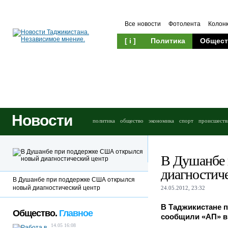
Все новости
Фотолента
Колон
[ i ]
Политика
Общест
Новости
политика
общество
экономика
спорт
происшеств
В Душанбе 
диагностич
В Душанбе при поддержке США открылся
новый диагностический центр
24.05.2012, 23:32
В Таджикистане 
Общество.
Главное
сообщили «АП» в
14.05 16:08