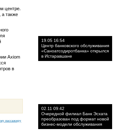
м центре.
 а также
ного
для
19.05 16:54
й
Центр банковского обслуживания
«Саноатсодиротбанка» открылся
в Истаравшане
нии Axiom
хся
нтров в
02.11 09:42
Очередной филиал Банк Эсхата
преобразован под формат новой
ому пассажиру
бизнес-модели обслуживания