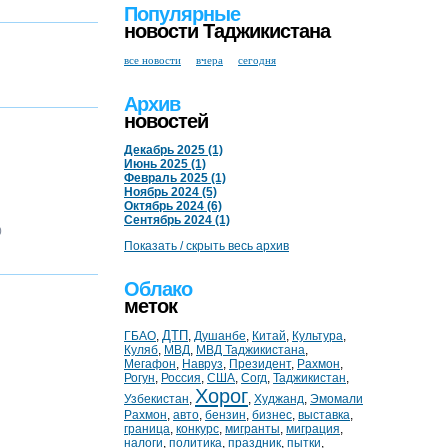
Популярные
новости Таджикистана
все новости
вчера
сегодня
Архив
новостей
Декабрь 2025 (1)
Июнь 2025 (1)
Февраль 2025 (1)
Ноябрь 2024 (5)
Октябрь 2024 (6)
Сентябрь 2024 (1)
)
Показать / скрыть весь архив
Облако
меток
ДТП
ГБАО
,
,
Душанбе
,
Китай
,
Культура
,
Куляб
,
МВД
,
МВД Таджикистана
,
Мегафон
,
Навруз
,
Президент
,
Рахмон
,
Рогун
,
Россия
,
США
,
Согд
,
Таджикистан
,
Хорог
Узбекистан
,
,
Худжанд
,
Эмомали
Рахмон
,
авто
,
бензин
,
бизнес
,
выставка
,
граница
,
конкурс
,
мигранты
,
миграция
,
налоги
,
политика
,
праздник
,
пытки
,