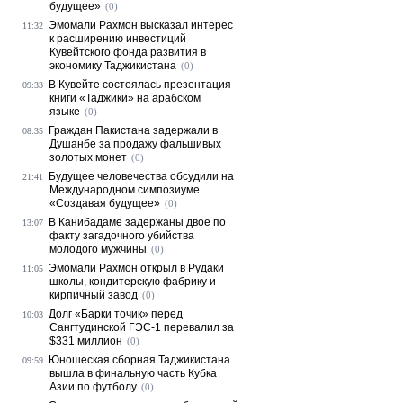
будущее»
(0)
Эмомали Рахмон высказал интерес
11:32
к расширению инвестиций
Кувейтского фонда развития в
экономику Таджикистана
(0)
В Кувейте состоялась презентация
09:33
книги «Таджики» на арабском
языке
(0)
Граждан Пакистана задержали в
08:35
Душанбе за продажу фальшивых
золотых монет
(0)
Будущее человечества обсудили на
21:41
Международном симпозиуме
«Создавая будущее»
(0)
В Канибадаме задержаны двое по
13:07
факту загадочного убийства
молодого мужчины
(0)
Эмомали Рахмон открыл в Рудаки
11:05
школы, кондитерскую фабрику и
кирпичный завод
(0)
Долг «Барки точик» перед
10:03
Сангтудинской ГЭС-1 перевалил за
$331 миллион
(0)
Юношеская сборная Таджикистана
09:59
вышла в финальную часть Кубка
Азии по футболу
(0)