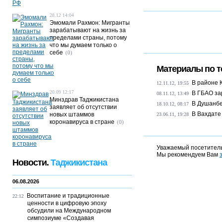
28.12 14:04
Эмомали Рахмон: Мигранты
зарабатывают на жизнь за
пределами страны, потому
что мы думаем только о
себе
(0)
Материалы по т
В районе 
12.11.12, 19:55
20.09 12:17
В ГБАО за
08.11.12, 13:49
Минздрав Таджикистана
В Душанбе
18.10.12, 08:17
заявляет об отсутствии
В Вахдате
новых штаммов
23.06.11, 19:28
коронавируса в стране
(0)
Уважаемый посетитель
Мы рекомендуем Вам
Новости.
Таджикистана
06.08.2026
Воспитание и традиционные
22:12
ценности в цифровую эпоху
обсудили на Международном
симпозиуме «Создавая