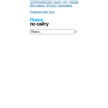
сотрудничество
,
спорт
,
суд
,
туризм
,
фестиваль
,
футбол
,
экономика
Показать все теги
Поиск
по сайту