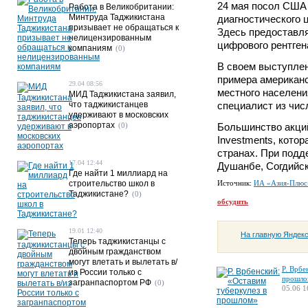
24 мая посол США 
Работа в Великобритании:
Минтруда Таджикистана
диагностического 
призывает не обращаться к
Здесь предоставля
нелицензированным
цифрового рентген
компаниям
(0)
В своем выступлен
примера американс
29.04 08:56
местного населен
МИД Таджикистана заявил,
что таджикистанцев
специалист из чис
удерживают в московских
аэропортах
(0)
Большинство акци
Investments, кото
странах. При подд
17.04 12:44
Душанбе, Согдийск
Где найти 1 миллиард на
строительство школ в
Источник:
ИА «Азия-Плюс
Таджикистане?
(0)
обсудить
19.01 12:40
На главную Яндек
Теперь таджикистанцы с
двойным гражданством
могут влетать и вылетать в/
Р. Врбе
из России только с
прошло
загранпаспортом РФ
(0)
05.06 1