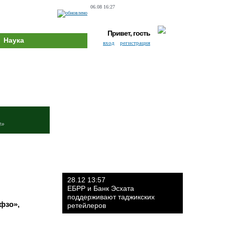
06.08 16:27
Привет, гость
Наука
вход
регистрация
и»
28.12 13:57
ЕБРР и Банк Эсхата
поддерживают таджикских
фзо»,
ретейлеров