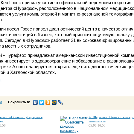
Кен Гросс принял участие в официальной церемонии открытия
центра «Нурафзо», расположенного в Национальном медицинско
ются услуги компьютерной и магнитно-резонансной томографии,
а.
ии посол Гросс привел диагностический центр в качестве отлич
ких инвестиций в бизнес, который приносит ощутимую пользу 
ия. Сегодня в «Нурафзо» работает 21 высококвалифицированны
ла местных сотрудников.
й «Нурафзо» принадлежат американской инвестиционной компа
рая инвестирует в здравоохранение и образование в развивающи
ержке Axiom планируется открыть еще пять диагностических це
ой и Хатлонской областях.
»
са
Сохранить в:
нский: «Оставим туберкулез в
А. Шералиев: Объяснить кажд
м»
невозможно
6:50
05.06 16:53