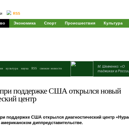
ки
RSS
во
Экономика
Спорт
Происшествия
Культура
М. Шевченко: «О
ия
культура
наука
RSS
свежие новости
таджиках в Росси
при поддержке США открылся новый
еский центр
при поддержке США открылся диагностический центр «Нура
 американском диппредставительстве.