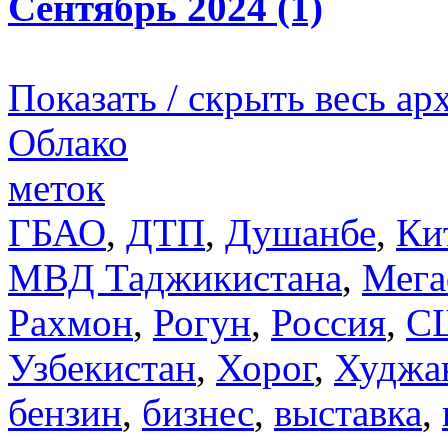
Сентябрь 2024 (1)
Показать / скрыть весь ар
Облако
меток
ГБАО
,
ДТП
,
Душанбе
,
Ки
МВД Таджикистана
,
Мега
Рахмон
,
Рогун
,
Россия
,
С
Узбекистан
,
Хорог
,
Худжа
бензин
,
бизнес
,
выставка
,