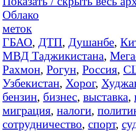
Показать / скрыть весь ар
Облако
меток
ГБАО
,
ДТП
,
Душанбе
,
Ки
МВД Таджикистана
,
Мега
Рахмон
,
Рогун
,
Россия
,
С
Узбекистан
,
Хорог
,
Худжа
бензин
,
бизнес
,
выставка
,
миграция
,
налоги
,
полити
сотрудничество
,
спорт
,
су