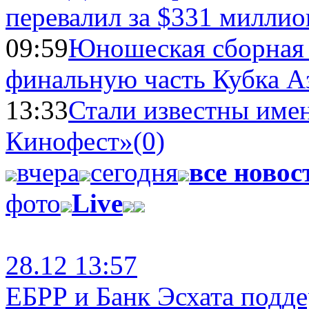
перевалил за $331 миллио
09:59
Юношеская сборная
финальную часть Кубка А
13:33
Стали известны имен
Кинофест»
(0)
вчера
сегодня
все новос
фото
Live
28.12 13:57
ЕБРР и Банк Эсхата подд