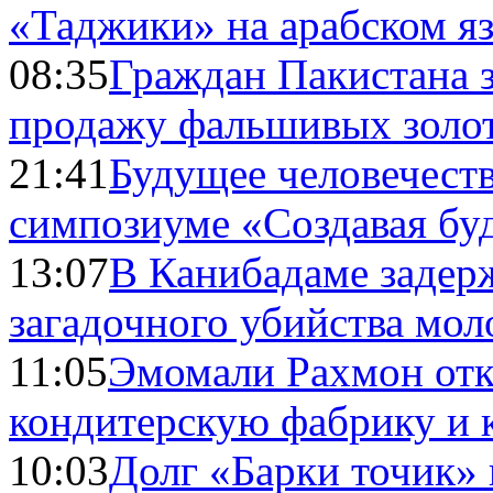
«Таджики» на арабском я
08:35
Граждан Пакистана 
продажу фальшивых золо
21:41
Будущее человечест
симпозиуме «Создавая бу
13:07
В Канибадаме задер
загадочного убийства мо
11:05
Эмомали Рахмон отк
кондитерскую фабрику и 
10:03
Долг «Барки точик»