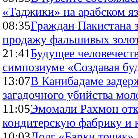
«Таджики» на арабском я
08:35
Граждан Пакистана 
продажу фальшивых золо
21:41
Будущее человечест
симпозиуме «Создавая бу
13:07
В Канибадаме задер
загадочного убийства мо
11:05
Эмомали Рахмон отк
кондитерскую фабрику и 
10:03
Долг «Барки точик»