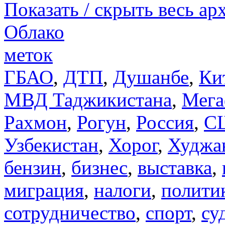
Показать / скрыть весь ар
Облако
меток
ГБАО
,
ДТП
,
Душанбе
,
Ки
МВД Таджикистана
,
Мега
Рахмон
,
Рогун
,
Россия
,
С
Узбекистан
,
Хорог
,
Худжа
бензин
,
бизнес
,
выставка
,
миграция
,
налоги
,
полити
сотрудничество
,
спорт
,
су