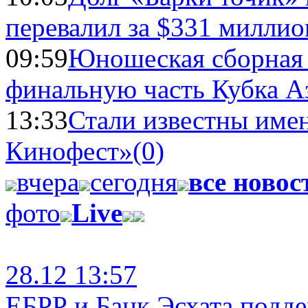
перевалил за $331 миллио
09:59
Юношеская сборная
финальную часть Кубка А
13:33
Стали известны имен
Кинофест»
(0)
вчера
сегодня
все новос
фото
Live
28.12 13:57
ЕБРР и Банк Эсхата подд