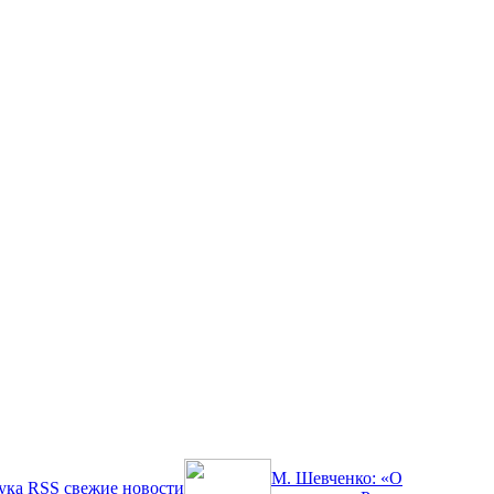
М. Шевченко: «О
ука
RSS
свежие новости