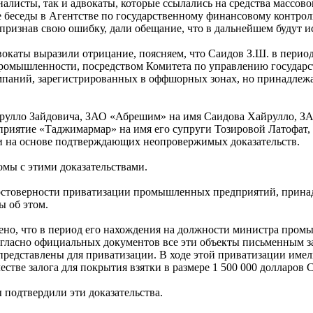
алисты, так и адвокаты, которые ссылались на средства массо
 беседы в Агентстве по государственному финансовому контрол
ризнав свою ошибку, дали обещание, что в дальнейшем будут и
вокаты выразили отрицание, поясняем, что Саидов З.Ш. в перио
промышленности, посредством Комитета по управлению госуда
мпаний, зарегистрированных в оффшорных зонах, но принадлежа
айрулло Зайдовича, ЗАО «Абрешим» на имя Саидова Хайрулло, З
дприятие «Таджимармар» на имя его супруги Тозировой Латофат
и на основе подтверждающих неопровержимых доказательств.
омы с этими доказательствами.
достоверности приватизации промышленных предприятий, принад
ы об этом.
ено, что в период его нахождения на должности министра про
огласно официальных документов все эти объекты письменным з
едставлены для приватизации. В ходе этой приватизации имел
естве залога для покрытия взятки в размере 1 500 000 долларов
 подтвердили эти доказательства.