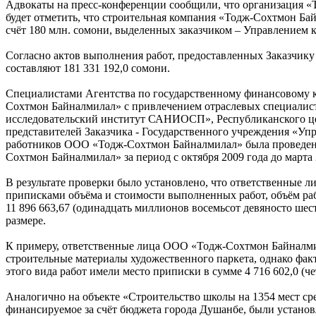
Адвокаты на пресс-конференции сообщили, что организация «
будет отметить, что строительная компания «Тодж-Сохтмон Бай
счёт 180 млн. сомони, выделенных заказчиком – Управлением 
Согласно актов выполнения работ, предоставленных Заказчику 
составляют 181 331 192,0 сомони.
Специалистами Агентства по государственному финансовому к
Сохтмон Байналмилал» с привлечением отраслевых специалист
исследовательский институт САНИОСП», Республиканского це
представителей Заказчика - Государственного учреждения «Уп
работников ООО «Тодж-Сохтмон Байналмилал» была проведена
Сохтмон Байналмилал» за период с октября 2009 года до марта 
В результате проверки было установлено, что ответственные
приписками объёма и стоимости выполненных работ, объём ра
11 896 663,67 (одинадцать миллионов восемьсот девяносто шест
размере.
К примеру, ответственные лица ООО «Тодж-Сохтмон Байналмила
строительные материалы художественного паркета, однако фак
этого вида работ имели место приписки в сумме 4 716 602,0 (ч
Аналогично на объекте «Строительство школы на 1354 мест с
финансируемое за счёт бюджета города Душанбе, были установ