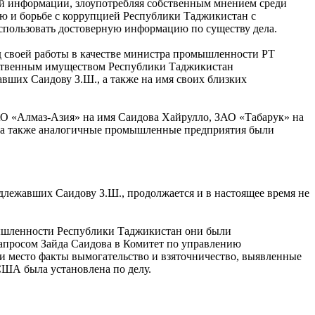
вой информации, злоупотребляя собственным мнением среди
ю и борьбе с коррупцией Республики Таджикистан с
спользовать достоверную информацию по существу дела.
д своей работы в качестве министра промышленности РТ
рственным имуществом Республики Таджикистан
вших Саидову З.Ш., а также на имя своих близких
АО «Алмаз-Азия» на имя Саидова Хайрулло, ЗАО «Табарук» на
, а также аналогичные промышленные предприятия были
лежавших Саидову З.Ш., продолжается и в настоящее время не
мышленности Республики Таджикистан они были
апросом Зайда Саидова в Комитет по управлению
и место факты вымогательство и взяточничество, выявленные
 США была установлена по делу.