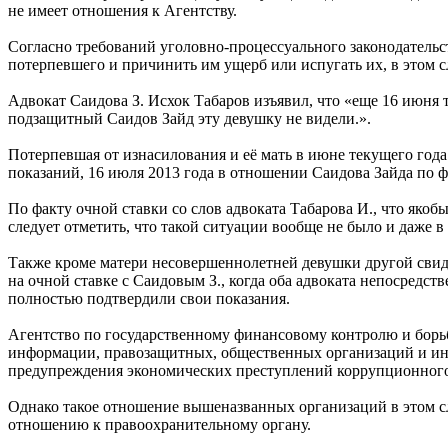
не имеет отношения к Агентству.
Согласно требований уголовно-процессуального законодательст
потерпевшего и причинить им ущерб или испугать их, в этом с
Адвокат Саидова З. Исхок Табаров изъявил, что «еще 16 июня 
подзащитный Саидов Зайд эту девушку не видели.».
Потерпевшая от изнасилования и её мать в июне текущего года 
показаний, 16 июля 2013 года в отношении Саидова Зайда по 
По факту очной ставки со слов адвоката Табарова И., что якоб
следует отметить, что такой ситуации вообще не было и даже 
Также кроме матери несовершеннолетней девушки другой свидет
на очной ставке с Саидовым З., когда оба адвоката непосредст
полностью подтвердили свои показания.
Агентство по государственному финансовому контролю и борьб
информации, правозащитных, общественных организаций и ини
предупреждения экономических преступлений коррупционного 
Однако такое отношение вышеназванных организаций в этом с
отношению к правоохранительному органу.