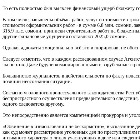
То есть полностью был выявлен финансовый ущерб бюджету го
В том числе, завышены объёмы работ, услуг и стоимости строи
стоимости оформительских работ - в сумме 6,8 млн. сомони, з
315,9 тыс. сомони, приписки строительных работ на бюджетных
другие финансовые упущения составляют 2025,0 сомони.
Однако, адвокаты эмоционально всё это игнорировав, не обос
Следует отметить, что в каждом расследованном случае Агент
экспертов. Даже будучи командированными в зарубежные стран
Большинство журналистов в действительности по факту изнаси
позиции неосознания ситуации.
Согласно уголовного процессуального законодательства Респу
беспристрастного осуществления предварительного следствия, 
одного следователя другому.
Это непосредственно является компетенцией прокурора и угол
«Обвинение в изнасиловании не бескорыстно», высказанное де
как суд может рассмотрение уголовных дел по преступлениям
интимного характера о лицах участвующих в деле или сведений