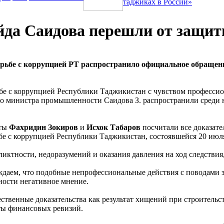
таджиках в России»
да Саидова перешли от защит
рьбе с коррупцией РТ распространило официальное обращени
е с коррупцией Республики Таджикистан с чувством профессиона
го министра промышленности Саидова З. распространили среди
аты
Фахридин Зокиров
и
Исхок Табаров
посчитали все доказате
бе с коррупцией Республики Таджикистан, состоявшейся 20 июл
ктности, недоразумений и оказания давления на ход следствия,
рждаем, что подобные непрофессиональные действия с поводами
ности негативное мнение.
твенные доказательства как результат хищений при строительст
ты финансовых ревизий.