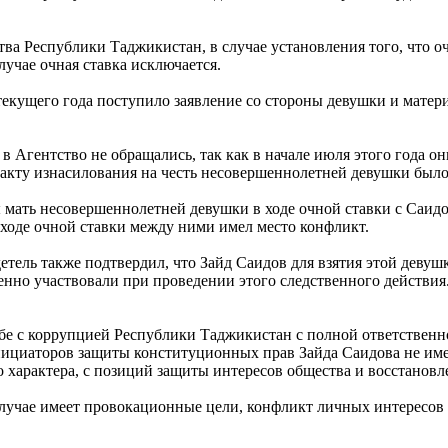
ва Республики Таджикистан, в случае установления того, что оч
лучае очная ставка исключается.
текущего года поступило заявление со стороны девушки и матери
в Агентство не обращались, так как в начале июля этого года о
факту изнасилования на честь несовершеннолетней девушки было
ы мать несовершеннолетней девушки в ходе очной ставки с Саидо
в ходе очной ставки между ними имел место конфликт.
ель также подтвердил, что Зайд Саидов для взятия этой девушк
венно участвовали при проведении этого следственного действия
е с коррупцией Республики Таджикистан с полной ответственно
циаторов защиты конституционных прав Зайда Саидова не имея 
характера, с позиций защиты интересов общества и восстановл
лучае имеет провокационные цели, конфликт личных интересов