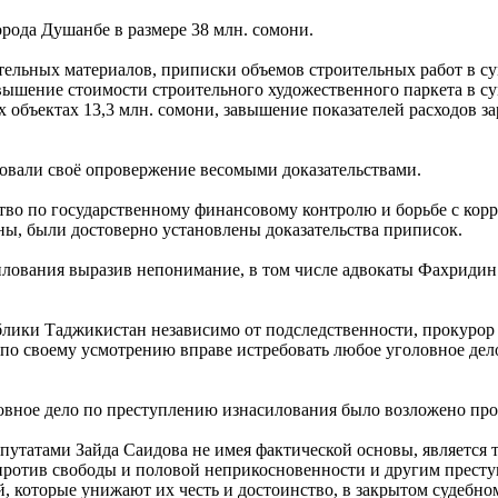
рода Душанбе в размере 38 млн. сомони.
тельных материалов, приписки объемов строительных работ в су
авышение стоимости строительного художественного паркета в су
 объектах 13,3 млн. сомони, завышение показателей расходов з
новали своё опровержение весомыми доказательствами.
ство по государственному финансовому контролю и борьбе с ко
ы, были достоверно установлены доказательства приписок.
лования выразив непонимание, в том числе адвокаты Фахридин З
блики Таджикистан независимо от подследственности, прокурор 
по своему усмотрению вправе истребовать любое уголовное дело
овное дело по преступлению изнасилования было возложено про
путатами Зайда Саидова не имея фактической основы, является 
 против свободы и половой неприкосновенности и другим прест
, которые унижают их честь и достоинство, в закрытом судебно