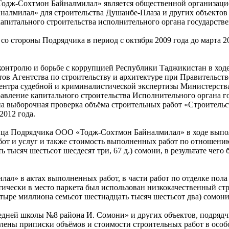
Тодж-Сохтмон Байналмилал» является общественной организацие
налмилал» для строительства Душанбе-Плаза и других объектов 
капитального строительства исполнительного органа государств
со стороны Подрядчика в период с октября 2009 года до марта 
онтролю и борьбе с коррупцией Республики Таджикистан в ход
ов Агентства по строительству и архитектуре при Правительс
нтра судебной и криминалистической экспертизы Министерств
равление капитального строительства Исполнительного органа г
 выборочная проверка объёма строительных работ «Строитель
2012 года.
 лица Подрядчика ООО «Тодж-Сохтмон Байналмилал» в ходе выпо
бот и услуг и также стоимость выполненных работ по отношени
ь тысяч шестьсот шесдесят три, 67 д.) сомони, в результате чег
л» в актах выполненных работ, в части работ по отделке пола о
тически в место паркета был использован низкокачественный ст
етыре миллиона семьсот шестнадцать тысяч шестьсот два) сомони
редней школы №8 района И. Сомони» и других объектов, подря
лены приписки объёмов и стоимости строительных работ в особ