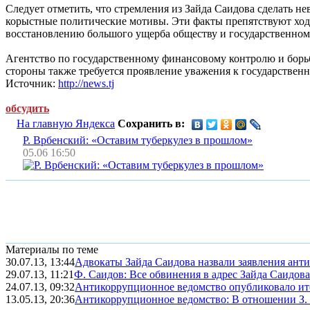
Следует отметить, что стремления из Зайда Саидова сделать 
корыстные политические мотивы. Эти факты препятствуют ход
восстановлению большого ущерба обществу и государственном
Агентство по государственному финансовому контролю и борьб
стороны также требуется проявление уважения к государствен
Источник:
http://news.tj
обсудить
На главную Яндекса
Сохранить в:
Р. Врбенский: «Оставим туберкулез в прошлом»
05.06 16:50
Материалы по теме
30.07.13, 13:44
Адвокаты Зайда Саидова назвали заявления анти
29.07.13, 11:21
Ф. Саидов: Все обвинения в адрес Зайда Саидова
24.07.13, 09:32
Антикоррупционное ведомство опубликовало ит
13.05.13, 20:36
Антикоррупционное ведомство: В отношении З. 