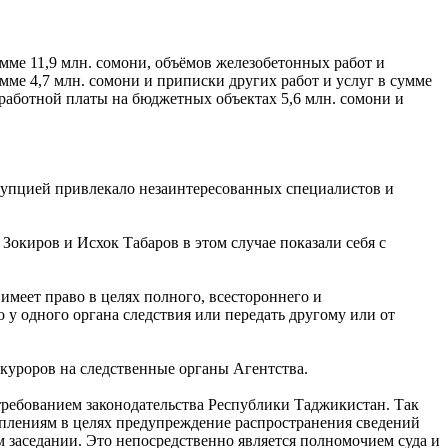
мме 11,9 млн. сомони, объёмов железобетонных работ и
мме 4,7 млн. сомони и приписки других работ и услуг в сумме
аработной платы на бюджетных объектах 5,6 млн. сомони и
ррупцией привлекало незаинтересованных специалистов и
окиров и Исхок Табаров в этом случае показали себя с
имеет право в целях полного, всестороннего и
 у одного органа следствия или передать другому или от
куроров на следственные органы Агентства.
требованием законодательства Республики Таджикистан. Так
уплениям в целях предупреждение распространения сведений
м заседании. Это непосредственно является полномочием суда и