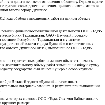
й и эти деньги не имеют отношения к бюджету. Однако вернее
не тратила своих денег и хищения, приписки имели место за
енной власти города Душанбе.
2012 года объёмы выполненных работ на данном объекте
е ревизии финансово-хозяйственной деятельности ООО «Тодж-
тве Республики Таджикистан, ОАО «Научный проектно-
а юстиции Республики Таджикистан и с участием
осударственной власти города Душанбе» и ответственных
ство объекта Душанбе-Плаза», выполненное ООО «Тодж-
лнения строительных работ на данном объекте занимаясь
ю к действительному объёму работ завысили на общую сумму
о бюджету государства был нанесён ущерб в особо крупном
т 2 до 5 этажей здания «Душанбе-плаза» показав
роительный материал - ламинат. В результате при выполнении
.
дчиком которых являлось ООО «Тодж-Сохтмон Байналмилал»,
о крупном размере.