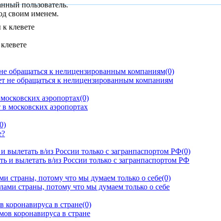
анный пользователь.
од своим именем.
 клевете
 не обращаться к нелицензированным компаниям
(0)
московских аэропортах
(0)
0)
и вылетать в/из России только с загранпаспортом РФ
(0)
и страны, потому что мы думаем только о себе
(0)
в коронавируса в стране
(0)