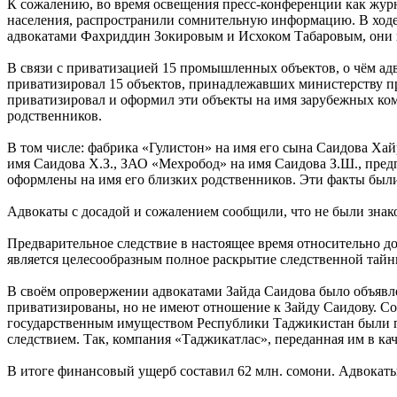
К сожалению, во время освещения пресс-конференции как журн
населения, распространили сомнительную информацию. В ходе
адвокатами Фахриддин Зокировым и Исхоком Табаровым, они п
В связи с приватизацией 15 промышленных объектов, о чём ад
приватизировал 15 объектов, принадлежавших министерству 
приватизировал и оформил эти объекты на имя зарубежных ко
родственников.
В том числе: фабрика «Гулистон» на имя его сына Саидова Х
имя Саидова Х.З., ЗАО «Мехробод» на имя Саидова З.Ш., пре
оформлены на имя его близких родственников. Эти факты был
Адвокаты с досадой и сожалением сообщили, что не были знак
Предварительное следствие в настоящее время относительно 
является целесообразным полное раскрытие следственной тайн
В своём опровержении адвокатами Зайда Саидова было объявл
приватизированы, но не имеют отношение к Зайду Саидову. С
государственным имуществом Республики Таджикистан были пр
следствием. Так, компания «Таджикатлас», переданная им в кач
В итоге финансовый ущерб составил 62 млн. сомони. Адвокаты