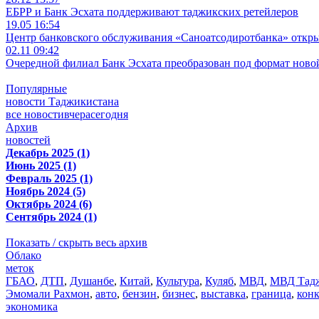
ЕБРР и Банк Эсхата поддерживают таджикских ретейлеров
19.05 16:54
Центр банковского обслуживания «Саноатсодиротбанка» откр
02.11 09:42
Очередной филиал Банк Эсхата преобразован под формат ново
Популярные
новости Таджикистана
все новости
вчера
сегодня
Архив
новостей
Декабрь 2025 (1)
Июнь 2025 (1)
Февраль 2025 (1)
Ноябрь 2024 (5)
Октябрь 2024 (6)
Сентябрь 2024 (1)
Показать / скрыть весь архив
Облако
меток
ГБАО
,
ДТП
,
Душанбе
,
Китай
,
Культура
,
Куляб
,
МВД
,
МВД Тадж
Эмомали Рахмон
,
авто
,
бензин
,
бизнес
,
выставка
,
граница
,
кон
экономика