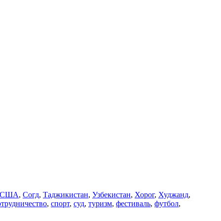
США
,
Согд
,
Таджикистан
,
Узбекистан
,
Хорог
,
Худжанд
,
отрудничество
,
спорт
,
суд
,
туризм
,
фестиваль
,
футбол
,