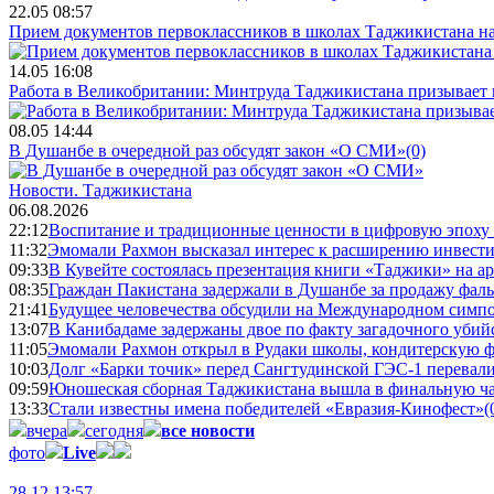
22.05 08:57
Прием документов первоклассников в школах Таджикистана нач
14.05 16:08
Работа в Великобритании: Минтруда Таджикистана призывает
08.05 14:44
В Душанбе в очередной раз обсудят закон «О СМИ»
(0)
Новости.
Таджикистана
06.08.2026
22:12
Воспитание и традиционные ценности в цифровую эпоху
11:32
Эмомали Рахмон высказал интерес к расширению инвести
09:33
В Кувейте состоялась презентация книги «Таджики» на а
08:35
Граждан Пакистана задержали в Душанбе за продажу фал
21:41
Будущее человечества обсудили на Международном симпо
13:07
В Канибадаме задержаны двое по факту загадочного уби
11:05
Эмомали Рахмон открыл в Рудаки школы, кондитерскую 
10:03
Долг «Барки точик» перед Сангтудинской ГЭС-1 перевали
09:59
Юношеская сборная Таджикистана вышла в финальную ча
13:33
Стали известны имена победителей «Евразия-Кинофест»
(
вчера
сегодня
все новости
фото
Live
28.12 13:57