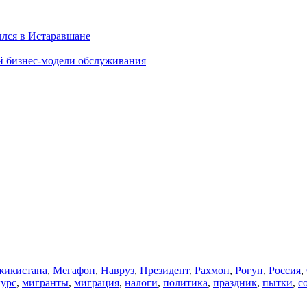
ылся в Истаравшане
й бизнес-модели обслуживания
икистана
,
Мегафон
,
Навруз
,
Президент
,
Рахмон
,
Рогун
,
Россия
,
курс
,
мигранты
,
миграция
,
налоги
,
политика
,
праздник
,
пытки
,
с