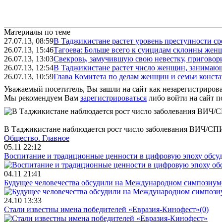
Материалы по теме
27.07.13, 08:59
В Таджикистане растет уровень преступности с
26.07.13, 15:46
Тагоева: Больше всего к суицидам склонны жен
26.07.13, 13:03
Свекровь, замучившую свою невестку, приговори
26.07.13, 12:54
В Таджикистане растет число женщин, занимаю
26.07.13, 10:59
Глава Комитета по делам женщин и семьи констат
Уважаемый посетитель, Вы зашли на сайт как незарегистриров
Мы рекомендуем Вам
зарегистрироваться
либо войти на сайт п
В Таджикистане наблюдается рост число заболевания ВИЧ/С
Общество.
Главное
05.11 22:12
Воспитание и традиционные ценности в цифровую эпоху обсу
04.11 21:41
Будущее человечества обсудили на Международном симпозиум
24.10 13:33
Стали известны имена победителей «Евразия-Кинофест»
(0)