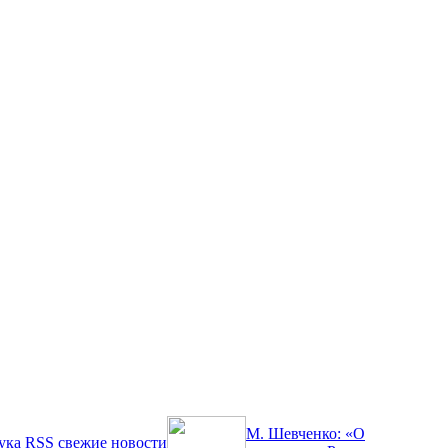
М. Шевченко: «О
ука
RSS
свежие новости