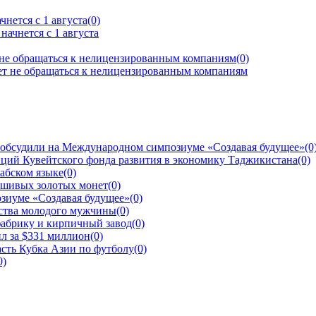
нется с 1 августа
(0)
 не обращаться к нелицензированным компаниям
(0)
 обсудили на Международном симпозиуме «Создавая будущее»
(0
ций Кувейтского фонда развития в экономику Таджикистана
(0)
рабском языке
(0)
ьшивых золотых монет
(0)
зиуме «Создавая будущее»
(0)
йства молодого мужчины
(0)
фабрику и кирпичный завод
(0)
л за $331 миллион
(0)
сть Кубка Азии по футболу
(0)
0)