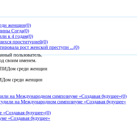
реди женщин
(0)
щины Согда
(0)
ли к 4 годам
(0)
щихся проституцией
(0)
ировала рост женской преступн ...
(0)
анный пользователь.
од своим именем.
ПИДом среди женщин
дили на Международном симпозиуме «Создавая будущее»
(0)
е «Создавая будущее»
(0)