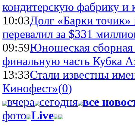
кондитерскую фабрику и 
10:03
Долг «Барки точик»
перевалил за $331 миллио
09:59
Юношеская сборная
финальную часть Кубка А
13:33
Стали известны имен
Кинофест»
(0)
вчера
сегодня
все новос
фото
Live