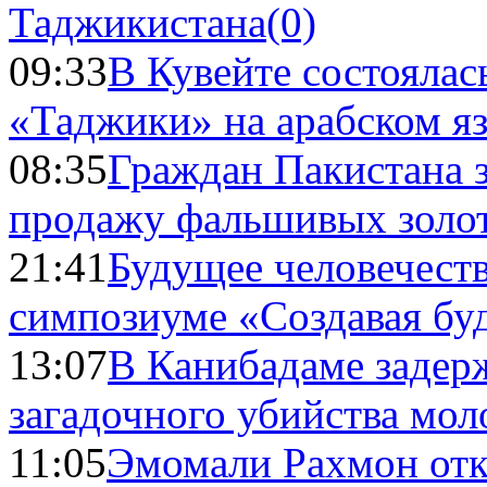
Таджикистана
(0)
09:33
В Кувейте состоялас
«Таджики» на арабском я
08:35
Граждан Пакистана 
продажу фальшивых золо
21:41
Будущее человечест
симпозиуме «Создавая бу
13:07
В Канибадаме задер
загадочного убийства мо
11:05
Эмомали Рахмон отк