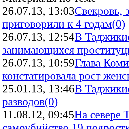
26.07.13, 13:03
Свекровь, 
приговорили к 4 годам
(0)
26.07.13, 12:54
В Таджикис
занимающихся проституц
26.07.13, 10:59
Глава Коми
констатировала рост женск
25.01.13, 13:46
В Таджикис
разводов
(0)
11.08.12, 09:45
На севере 
самоубийство 19 подрост