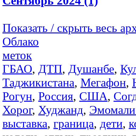
Сентябрь 2024 (1)
Показать / скрыть весь ар
Облако
меток
ГБАО
,
ДТП
,
Душанбе
,
Ку
Таджикистана
,
Мегафон
,
Рогун
,
Россия
,
США
,
Сог
Хорог
,
Худжанд
,
Эмомали
выставка
,
граница
,
дети
,
к