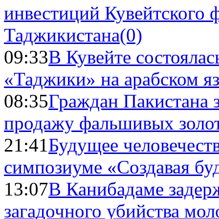
инвестиций Кувейтского ф
Таджикистана
(0)
09:33
В Кувейте состоялас
«Таджики» на арабском я
08:35
Граждан Пакистана 
продажу фальшивых золо
21:41
Будущее человечест
симпозиуме «Создавая бу
13:07
В Канибадаме задер
загадочного убийства мо