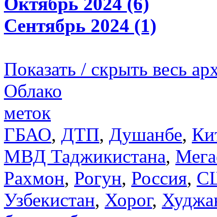
Октябрь 2024 (6)
Сентябрь 2024 (1)
Показать / скрыть весь ар
Облако
меток
ГБАО
,
ДТП
,
Душанбе
,
Ки
МВД Таджикистана
,
Мега
Рахмон
,
Рогун
,
Россия
,
С
Узбекистан
,
Хорог
,
Худжа