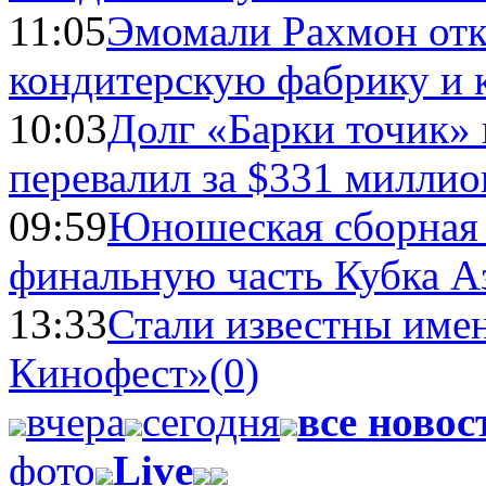
11:05
Эмомали Рахмон отк
кондитерскую фабрику и 
10:03
Долг «Барки точик»
перевалил за $331 миллио
09:59
Юношеская сборная
финальную часть Кубка А
13:33
Стали известны имен
Кинофест»
(0)
вчера
сегодня
все новос
фото
Live