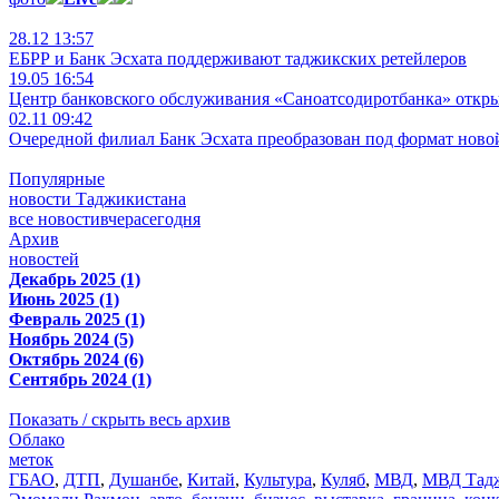
28.12 13:57
ЕБРР и Банк Эсхата поддерживают таджикских ретейлеров
19.05 16:54
Центр банковского обслуживания «Саноатсодиротбанка» откр
02.11 09:42
Очередной филиал Банк Эсхата преобразован под формат ново
Популярные
новости Таджикистана
все новости
вчера
сегодня
Архив
новостей
Декабрь 2025 (1)
Июнь 2025 (1)
Февраль 2025 (1)
Ноябрь 2024 (5)
Октябрь 2024 (6)
Сентябрь 2024 (1)
Показать / скрыть весь архив
Облако
меток
ГБАО
,
ДТП
,
Душанбе
,
Китай
,
Культура
,
Куляб
,
МВД
,
МВД Тадж