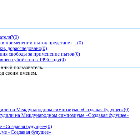
ателя?
(0)
в применении пыток предстанет ...
(0)
ки, дорасследовано
(0)
ния свободы за применение пыток
(0)
вшего убийство в 1996 году
(0)
анный пользователь.
од своим именем.
дили на Международном симпозиуме «Создавая будущее»
(0)
е «Создавая будущее»
(0)