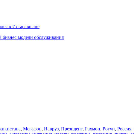
ылся в Истаравшане
й бизнес-модели обслуживания
икистана
,
Мегафон
,
Навруз
,
Президент
,
Рахмон
,
Рогун
,
Россия
,