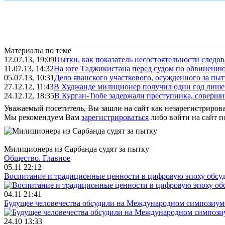
Материалы по теме
12.07.13, 19:09
Пытки, как показатель несостоятельности следов
11.07.13, 14:32
На юге Таджикистана перед судом по обвинению 
05.07.13, 10:31
Дело яванского участкового, осужденного за пыт
27.12.12, 11:43
В Худжанде милиционер получил один год лише
24.12.12, 18:35
В Курган-Тюбе задержали преступника, соверши
Уважаемый посетитель, Вы зашли на сайт как незарегистриров
Мы рекомендуем Вам
зарегистрироваться
либо войти на сайт п
Милиционера из Сарбанда судят за пытку
Общество.
Главное
05.11 22:12
Воспитание и традиционные ценности в цифровую эпоху обсу
04.11 21:41
Будущее человечества обсудили на Международном симпозиум
24.10 13:33