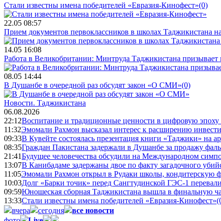
Стали известны имена победителей «Евразия-Кинофест»
(0)
22.05 08:57
Прием документов первоклассников в школах Таджикистана нач
14.05 16:08
Работа в Великобритании: Минтруда Таджикистана призывает
08.05 14:44
В Душанбе в очередной раз обсудят закон «О СМИ»
(0)
Новости.
Таджикистана
06.08.2026
22:12
Воспитание и традиционные ценности в цифровую эпоху
11:32
Эмомали Рахмон высказал интерес к расширению инвести
09:33
В Кувейте состоялась презентация книги «Таджики» на а
08:35
Граждан Пакистана задержали в Душанбе за продажу фал
21:41
Будущее человечества обсудили на Международном симпо
13:07
В Канибадаме задержаны двое по факту загадочного уби
11:05
Эмомали Рахмон открыл в Рудаки школы, кондитерскую 
10:03
Долг «Барки точик» перед Сангтудинской ГЭС-1 перевали
09:59
Юношеская сборная Таджикистана вышла в финальную ча
13:33
Стали известны имена победителей «Евразия-Кинофест»
(
вчера
сегодня
все новости
фото
Live