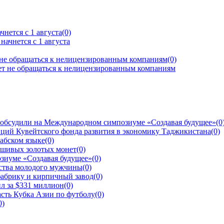
нется с 1 августа
(0)
 не обращаться к нелицензированным компаниям
(0)
 обсудили на Международном симпозиуме «Создавая будущее»
(0
ций Кувейтского фонда развития в экономику Таджикистана
(0)
рабском языке
(0)
ьшивых золотых монет
(0)
зиуме «Создавая будущее»
(0)
йства молодого мужчины
(0)
фабрику и кирпичный завод
(0)
л за $331 миллион
(0)
сть Кубка Азии по футболу
(0)
0)