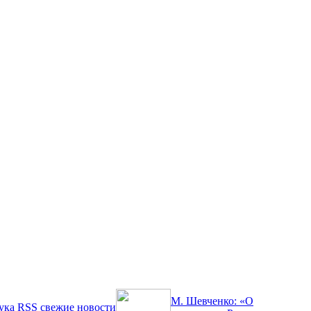
М. Шевченко: «О
ука
RSS
свежие новости