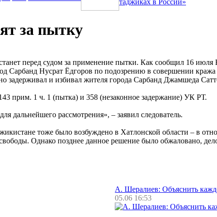
таджиках в России»
ят за пытку
танет перед судом за применение пытки. Как сообщил 16 июля 
д Сарбанд Нусрат Ёдгоров по подозрению в совершении кража в 
нно задерживал и избивал жителя города Сарбанд Джамшеда Сатт
3 прим. 1 ч. 1 (пытка) и 358 (незаконное задержание) УК РТ.
для дальнейшего рассмотрения», – заявил следователь.
джикистане тоже было возбуждено в Хатлонской области – в от
свободы. Однако позднее данное решение было обжаловано, дело
А. Шералиев: Объяснить каж
05.06 16:53