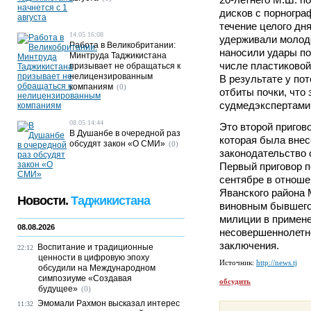
дисков с порногр
течение целого дн
14.05 16:08
удерживали молодо
Работа в Великобритании:
наносили удары по
Минтруда Таджикистана
числе пластиковой
призывает не обращаться к
нелицензированным
В результате у по
компаниям
(0)
отбиты почки, что
судмедэкспертами
08.05 14:44
Это второй пригов
В Душанбе в очередной раз
которая была внес
обсудят закон «О СМИ»
(0)
законодательство с
Первый приговор п
сентябре в отнош
Яванского района
Новости.
Таджикистана
виновным бывшего
милиции в примене
08.08.2026
несовершеннолетне
заключения.
Воспитание и традиционные
22:12
ценности в цифровую эпоху
Источник:
http://news.tj
обсудили на Международном
симпозиуме «Создавая
обсудить
будущее»
(0)
Эмомали Рахмон высказал интерес
11:32