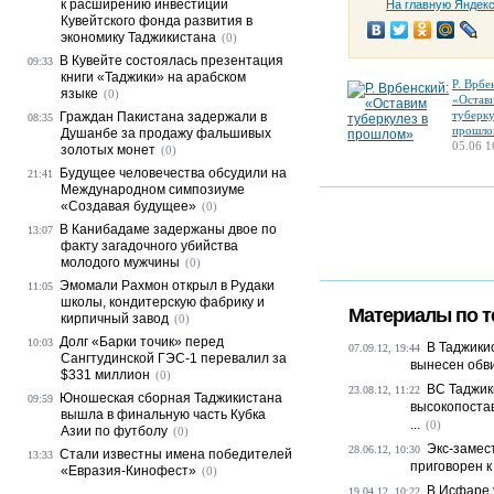
к расширению инвестиций
На главную Яндек
Кувейтского фонда развития в
экономику Таджикистана
(0)
В Кувейте состоялась презентация
09:33
книги «Таджики» на арабском
Р. Врбе
языке
(0)
«Остав
туберку
Граждан Пакистана задержали в
08:35
прошло
Душанбе за продажу фальшивых
05.06 1
золотых монет
(0)
Будущее человечества обсудили на
21:41
Международном симпозиуме
«Создавая будущее»
(0)
В Канибадаме задержаны двое по
13:07
факту загадочного убийства
молодого мужчины
(0)
Эмомали Рахмон открыл в Рудаки
11:05
школы, кондитерскую фабрику и
Материалы по т
кирпичный завод
(0)
Долг «Барки точик» перед
10:03
В Таджики
07.09.12, 19:44
Сангтудинской ГЭС-1 перевалил за
вынесен обв
$331 миллион
(0)
ВС Таджик
23.08.12, 11:22
Юношеская сборная Таджикистана
09:59
высокопостав
вышла в финальную часть Кубка
...
(0)
Азии по футболу
(0)
Экс-замес
28.06.12, 10:30
Стали известны имена победителей
13:33
приговорен к
«Евразия-Кинофест»
(0)
В Исфаре 
19.04.12, 10:22