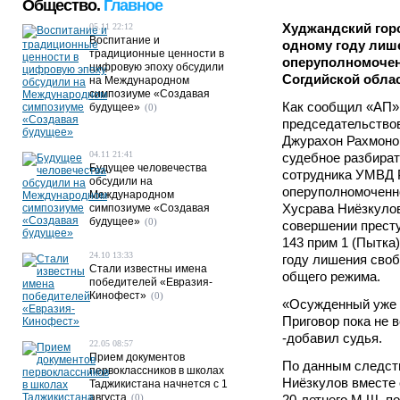
Общество.
Главное
Худжандский гор
05.11 22:12
Воспитание и
одному году лиш
традиционные ценности в
оперуполномочен
цифровую эпоху обсудили
Согдийской облас
на Международном
симпозиуме «Создавая
Как сообщил «АП» 
будущее»
(0)
председательство
Джурахон Рахмоно
04.11 21:41
судебное разбират
Будущее человечества
сотрудника УМВД Р
обсудили на
оперуполномоченно
Международном
Хусрава Ниёзкулов
симпозиуме «Создавая
будущее»
(0)
совершении престу
143 прим 1 (Пытка)
24.10 13:33
году лишения своб
Стали известны имена
общего режима.
победителей «Евразия-
Кинофест»
(0)
«Осужденный уже 
Приговор пока не 
-добавил судья.
22.05 08:57
Прием документов
По данным следств
первоклассников в школах
Ниёзкулов вместе 
Таджикистана начнется с 1
августа
(0)
20-летнего М.Ш. п