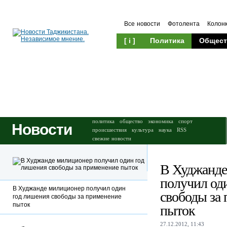
Все новости
Фотолента
Колон
[ i ]
Политика
Общест
Происшествия
Культура
политика
общество
экономика
спорт
Новости
происшествия
культура
наука
RSS
свежие новости
В Худжанде
получил од
В Худжанде милиционер получил один
свободы за
год лишения свободы за применение
пыток
пыток
27.12.2012, 11:43