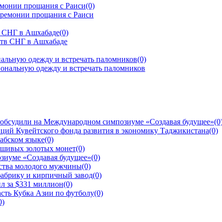
емонии прощания с Раиси
(0)
тв СНГ в Ашхабаде
(0)
альную одежду и встречать паломников
(0)
 обсудили на Международном симпозиуме «Создавая будущее»
(0
ций Кувейтского фонда развития в экономику Таджикистана
(0)
рабском языке
(0)
ьшивых золотых монет
(0)
зиуме «Создавая будущее»
(0)
йства молодого мужчины
(0)
фабрику и кирпичный завод
(0)
л за $331 миллион
(0)
сть Кубка Азии по футболу
(0)
0)