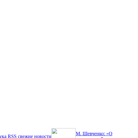
М. Шевченко: «О
ука
RSS
свежие новости