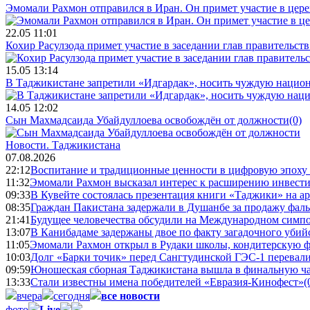
Эмомали Рахмон отправился в Иран. Он примет участие в цер
22.05 11:01
Кохир Расулзода примет участие в заседании глав правительс
15.05 13:14
В Таджикистане запретили «Идгардак», носить чуждую национ
14.05 12:02
Сын Махмадсаида Убайдуллоева освобождён от должности
(0)
Новости.
Таджикистана
07.08.2026
22:12
Воспитание и традиционные ценности в цифровую эпоху
11:32
Эмомали Рахмон высказал интерес к расширению инвести
09:33
В Кувейте состоялась презентация книги «Таджики» на а
08:35
Граждан Пакистана задержали в Душанбе за продажу фал
21:41
Будущее человечества обсудили на Международном симпо
13:07
В Канибадаме задержаны двое по факту загадочного уби
11:05
Эмомали Рахмон открыл в Рудаки школы, кондитерскую 
10:03
Долг «Барки точик» перед Сангтудинской ГЭС-1 перевали
09:59
Юношеская сборная Таджикистана вышла в финальную ча
13:33
Стали известны имена победителей «Евразия-Кинофест»
(
вчера
сегодня
все новости
фото
Live