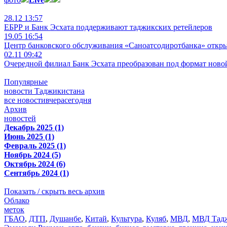
28.12 13:57
ЕБРР и Банк Эсхата поддерживают таджикских ретейлеров
19.05 16:54
Центр банковского обслуживания «Саноатсодиротбанка» откр
02.11 09:42
Очередной филиал Банк Эсхата преобразован под формат ново
Популярные
новости Таджикистана
все новости
вчера
сегодня
Архив
новостей
Декабрь 2025 (1)
Июнь 2025 (1)
Февраль 2025 (1)
Ноябрь 2024 (5)
Октябрь 2024 (6)
Сентябрь 2024 (1)
Показать / скрыть весь архив
Облако
меток
ГБАО
,
ДТП
,
Душанбе
,
Китай
,
Культура
,
Куляб
,
МВД
,
МВД Тадж