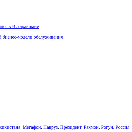
ылся в Истаравшане
й бизнес-модели обслуживания
икистана
,
Мегафон
,
Навруз
,
Президент
,
Рахмон
,
Рогун
,
Россия
,