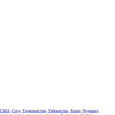
США
,
Согд
,
Таджикистан
,
Узбекистан
,
Хорог
,
Худжанд
,