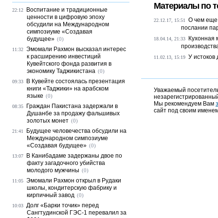
Материалы по т
Воспитание и традиционные
22:12
ценности в цифровую эпоху
О чем еще
22.12.17, 15:51
обсудили на Международном
послании па
симпозиуме «Создавая
Кухонная 
будущее»
(0)
18.04.14, 21:33
производств
Эмомали Рахмон высказал интерес
11:32
к расширению инвестиций
У истоков
11.02.13, 15:19
Кувейтского фонда развития в
экономику Таджикистана
(0)
В Кувейте состоялась презентация
09:33
книги «Таджики» на арабском
Уважаемый посетитель,
языке
(0)
незарегистрированный
Мы рекомендуем Вам
Граждан Пакистана задержали в
08:35
сайт под своим именем
Душанбе за продажу фальшивых
золотых монет
(0)
Будущее человечества обсудили на
21:41
Международном симпозиуме
«Создавая будущее»
(0)
В Канибадаме задержаны двое по
13:07
факту загадочного убийства
молодого мужчины
(0)
Эмомали Рахмон открыл в Рудаки
11:05
школы, кондитерскую фабрику и
кирпичный завод
(0)
Долг «Барки точик» перед
10:03
Сангтудинской ГЭС-1 перевалил за