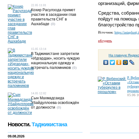
организаций, фирм
22.05 11:01
Кохир Расулзода примет
Средства, собранн
участие в заседании глав
пойдут на помощь
правительств СНГ в
Ашхабаде
(0)
благоустройство п
Источник:
https://asiaplustj.
обсудить
15.05 13:14
В Таджикистане запретили
На главную Яндек
«Идгардак», носить чуждую
национальную одежду и
встречать паломников
(0)
Р. Врбе
«Остав
туберку
прошло
14.05 12:02
05.06 1
Сын Махмадсаида
Убайдуллоева освобождён
от должности
(0)
Новости.
Таджикистана
09.08.2026