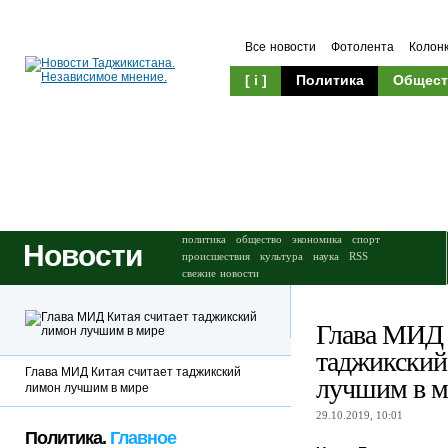
Все новости
Фотолента
Колон
[ i ]
Политика
Общест
Происшествия
Культура
политика
общество
экономика
спорт
Новости
происшествия
культура
наука
RSS
свежие новости
Глава МИД 
таджикский
Глава МИД Китая считает таджикский
лучшим в м
лимон лучшим в мире
29.10.2019, 10:01
Политика.
Главное