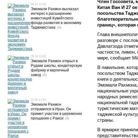
Член Госсовета, 
05.11 11:32
Китая Ван И 27 о
Эмомали Рахмон высказал
посольства Тадж
интерес к расширению
инвестиций Кувейтского
благотворительн
фонда развития в экономику
границ», которая
Таджикистана
(0)
Глава внешнеполи
разговоре с посло
Давлатзода отмети
частности, лимон,
28.10 11:05
мире, сообщает М
Эмомали Рахмон открыл в
Рудаки школы, кондитерскую
В павильоне, кото
фабрику и кирпичный
посольством Тадж
завод
(0)
книги о деятельно
Эмомали Рахмона,
национальные укр
народных ремесел,
22.05 11:01
национальной тадж
Эмомали Рахмон
туристические мат
отправился в Иран. Он
примет участие в церемонии
таджикской культу
прощания с Раиси
(0)
страны.
В ярмарке приняли
представительств