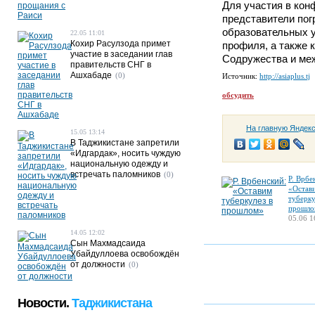
Для участия в ко
представители пог
образовательных 
22.05 11:01
Кохир Расулзода примет
профиля, а также 
участие в заседании глав
Содружества и ме
правительств СНГ в
Ашхабаде
(0)
Источник:
http://asiaplus.tj
обсудить
На главную Яндек
15.05 13:14
В Таджикистане запретили
«Идгардак», носить чуждую
национальную одежду и
встречать паломников
(0)
Р. Врбе
«Остав
туберку
прошло
05.06 1
14.05 12:02
Сын Махмадсаида
Убайдуллоева освобождён
от должности
(0)
Новости.
Таджикистана