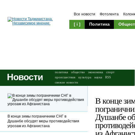
Все новости
Фотолента
Колон
[ i ]
Политика
Общест
Происшествия
Культура
политика
общество
экономика
спорт
Новости
происшествия
культура
наука
RSS
свежие новости
В конце зи
погранични
Душанбе об
В конце зимы пограничники СНГ в
Душанбе обсудят меры противодействия
противодей
угрозам из Афганистана
из Афганис