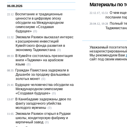
Материалы по т
06.08.2026
О чем еще
22.12.17, 15:51
Воспитание и традиционные
22:12
послании па
ценности в цифровую эпоху
обсудили на Международном
Полный те
20.04.12, 19:28
симпозиуме «Создавая
Таджикистан
будущее»
(0)
Эмомали Рахмон высказал интерес
11:32
к расширению инвестиций
Кувейтского фонда развития в
Уважаемый посетитель,
экономику Таджикистана
(0)
незарегистрированный
Мы рекомендуем Вам
В Кувейте состоялась презентация
09:33
сайт под своим именем
книги «Таджики» на арабском
языке
(0)
Граждан Пакистана задержали в
08:35
Душанбе за продажу фальшивых
золотых монет
(0)
Будущее человечества обсудили на
21:41
Международном симпозиуме
«Создавая будущее»
(0)
В Канибадаме задержаны двое по
13:07
факту загадочного убийства
молодого мужчины
(0)
Эмомали Рахмон открыл в Рудаки
11:05
школы, кондитерскую фабрику и
кирпичный завод
(0)