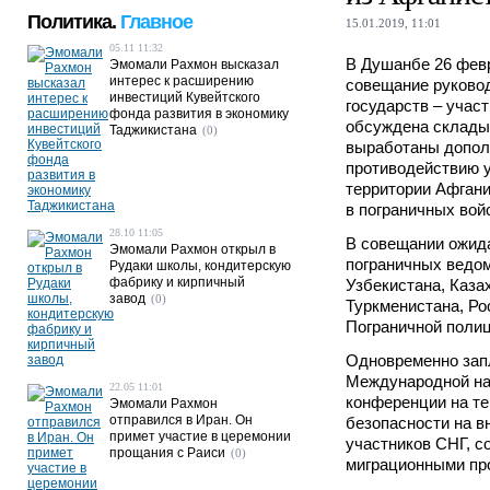
Политика.
Главное
15.01.2019, 11:01
05.11 11:32
В Душанбе 26 фев
Эмомали Рахмон высказал
интерес к расширению
совещание руково
инвестиций Кувейтского
государств – участ
фонда развития в экономику
обсуждена склады
Таджикистана
(0)
выработаны допол
противодействию у
территории Афгани
в пограничных вой
28.10 11:05
В совещании ожида
Эмомали Рахмон открыл в
пограничных ведом
Рудаки школы, кондитерскую
фабрику и кирпичный
Узбекистана, Каза
завод
(0)
Туркменистана, Ро
Пограничной поли
Одновременно зап
Международной на
22.05 11:01
конференции на те
Эмомали Рахмон
отправился в Иран. Он
безопасности на в
примет участие в церемонии
участников СНГ, 
прощания с Раиси
(0)
миграционными пр