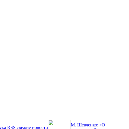
М. Шевченко: «О
ука
RSS
свежие новости