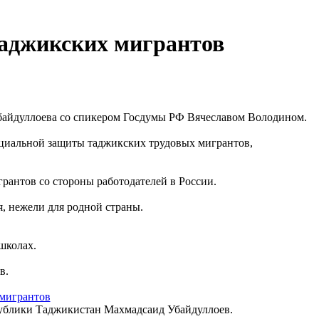
таджикских мигрантов
Убайдуллоева со спикером Госдумы РФ Вячеславом Володином.
оциальной защиты таджикских трудовых мигрантов,
рантов со стороны работодателей в России.
, нежели для родной страны.
школах.
в.
ублики Таджикистан Махмадсаид Убайдуллоев.