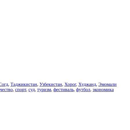
Согд
,
Таджикистан
,
Узбекистан
,
Хорог
,
Худжанд
,
Эмомали
чество
,
спорт
,
суд
,
туризм
,
фестиваль
,
футбол
,
экономика