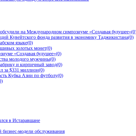
 обсудили на Международном симпозиуме «Создавая будущее»
(0
ций Кувейтского фонда развития в экономику Таджикистана
(0)
рабском языке
(0)
ьшивых золотых монет
(0)
зиуме «Создавая будущее»
(0)
йства молодого мужчины
(0)
фабрику и кирпичный завод
(0)
л за $331 миллион
(0)
сть Кубка Азии по футболу
(0)
0)
ылся в Истаравшане
й бизнес-модели обслуживания