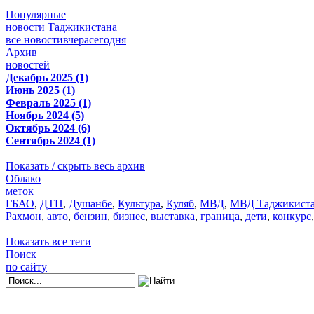
Популярные
новости Таджикистана
все новости
вчера
сегодня
Архив
новостей
Декабрь 2025 (1)
Июнь 2025 (1)
Февраль 2025 (1)
Ноябрь 2024 (5)
Октябрь 2024 (6)
Сентябрь 2024 (1)
Показать / скрыть весь архив
Облако
меток
ГБАО
,
ДТП
,
Душанбе
,
Культура
,
Куляб
,
МВД
,
МВД Таджикист
Рахмон
,
авто
,
бензин
,
бизнес
,
выставка
,
граница
,
дети
,
конкурс
Показать все теги
Поиск
по сайту