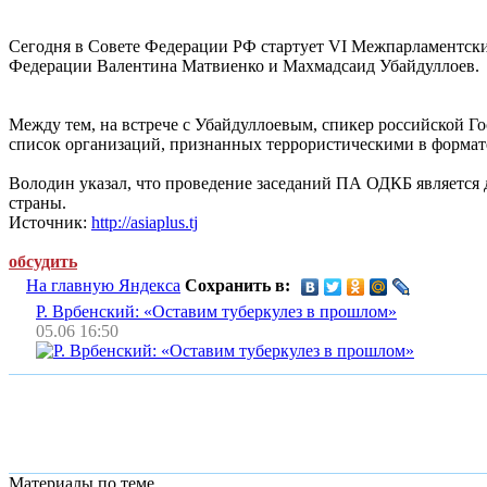
Сегодня в Совете Федерации РФ стартует VI Межпарламентски
Федерации Валентина Матвиенко и Махмадсаид Убайдуллоев.
Между тем, на встрече с Убайдуллоевым, спикер российской Г
список организаций, признанных террористическими в формате
Володин указал, что проведение заседаний ПА ОДКБ является
страны.
Источник:
http://asiaplus.tj
обсудить
На главную Яндекса
Сохранить в:
Р. Врбенский: «Оставим туберкулез в прошлом»
05.06 16:50
Материалы по теме