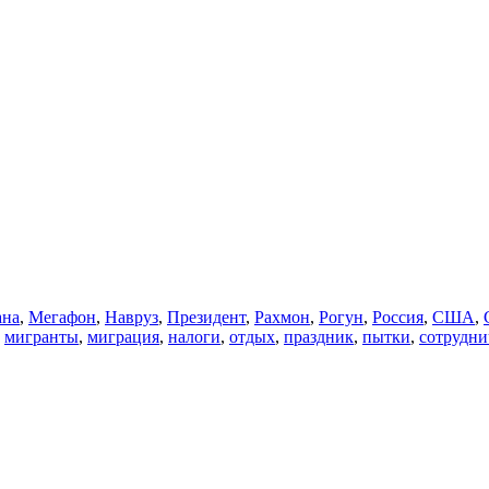
ана
,
Мегафон
,
Навруз
,
Президент
,
Рахмон
,
Рогун
,
Россия
,
США
,
,
мигранты
,
миграция
,
налоги
,
отдых
,
праздник
,
пытки
,
сотрудни