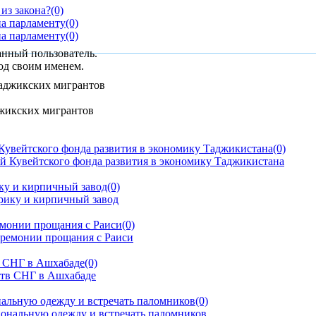
из закона?
(0)
на парламенту
(0)
на парламенту
(0)
анный пользователь.
од своим именем.
джикских мигрантов
Кувейтского фонда развития в экономику Таджикистана
(0)
ку и кирпичный завод
(0)
емонии прощания с Раиси
(0)
тв СНГ в Ашхабаде
(0)
альную одежду и встречать паломников
(0)