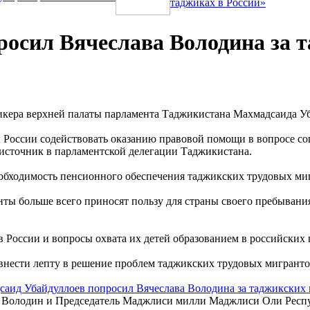
таджиках в России»
осил Вячеслава Володина за 
спикера верхней палаты парламента Таджикистана Махмадсаида 
 России содействовать оказанию правовой помощи в вопросе с
источник в парламентской делегации Таджикистана.
обходимость пенсионного обеспечения таджикских трудовых миг
нты больше всего приносят пользу для страны своего пребывания
 России и вопросы охвата их детей образованием в российских 
внести лепту в решение проблем таджикских трудовых мигранто
в Володин и Председатель Маджлиси милли Маджлиси Оли Респ