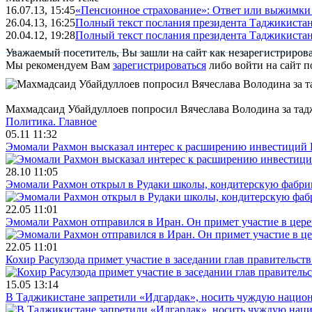
16.07.13, 15:45
«Пенсионное страхование»: Ответ или выжимки 
26.04.13, 16:25
Полный текст послания президента Таджикиста
20.04.12, 19:28
Полный текст послания президента Таджикиста
Уважаемый посетитель, Вы зашли на сайт как незарегистриров
Мы рекомендуем Вам
зарегистрироваться
либо войти на сайт п
Махмадсаид Убайдуллоев попросил Вячеслава Володина за та
Политика.
Главное
05.11 11:32
Эмомали Рахмон высказал интерес к расширению инвестиций 
28.10 11:05
Эмомали Рахмон открыл в Рудаки школы, кондитерскую фабри
22.05 11:01
Эмомали Рахмон отправился в Иран. Он примет участие в цер
22.05 11:01
Кохир Расулзода примет участие в заседании глав правительс
15.05 13:14
В Таджикистане запретили «Идгардак», носить чуждую национ