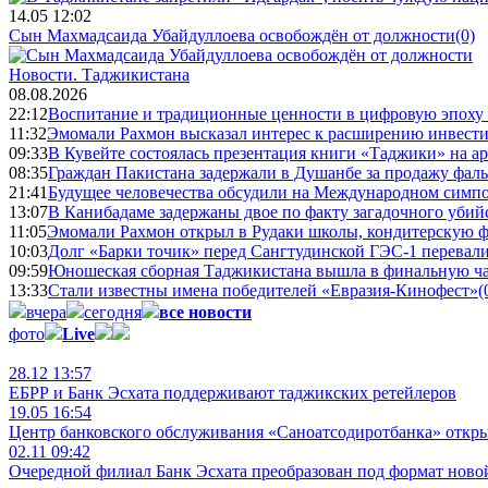
14.05 12:02
Сын Махмадсаида Убайдуллоева освобождён от должности
(0)
Новости.
Таджикистана
08.08.2026
22:12
Воспитание и традиционные ценности в цифровую эпоху
11:32
Эмомали Рахмон высказал интерес к расширению инвести
09:33
В Кувейте состоялась презентация книги «Таджики» на а
08:35
Граждан Пакистана задержали в Душанбе за продажу фал
21:41
Будущее человечества обсудили на Международном симпо
13:07
В Канибадаме задержаны двое по факту загадочного уби
11:05
Эмомали Рахмон открыл в Рудаки школы, кондитерскую 
10:03
Долг «Барки точик» перед Сангтудинской ГЭС-1 перевали
09:59
Юношеская сборная Таджикистана вышла в финальную ча
13:33
Стали известны имена победителей «Евразия-Кинофест»
(
вчера
сегодня
все новости
фото
Live
28.12 13:57
ЕБРР и Банк Эсхата поддерживают таджикских ретейлеров
19.05 16:54
Центр банковского обслуживания «Саноатсодиротбанка» откр
02.11 09:42
Очередной филиал Банк Эсхата преобразован под формат ново