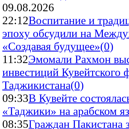
09.08.2026
22:12
Воспитание и тради
эпоху обсудили на Межд
«Создавая будущее»
(0)
11:32
Эмомали Рахмон выс
инвестиций Кувейтского ф
Таджикистана
(0)
09:33
В Кувейте состоялас
«Таджики» на арабском я
08:35
Граждан Пакистана 