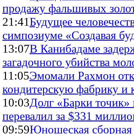
продажу фальшивых золо
21:41
Будущее человечест
симпозиуме «Создавая бу
13:07
В Канибадаме задер
загадочного убийства мо
11:05
Эмомали Рахмон отк
кондитерскую фабрику и 
10:03
Долг «Барки точик»
перевалил за $331 миллио
09:59
Юношеская сборная