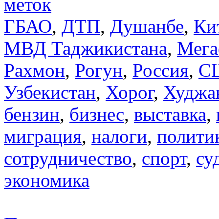
меток
ГБАО
,
ДТП
,
Душанбе
,
Ки
МВД Таджикистана
,
Мега
Рахмон
,
Рогун
,
Россия
,
С
Узбекистан
,
Хорог
,
Худжа
бензин
,
бизнес
,
выставка
,
миграция
,
налоги
,
полити
сотрудничество
,
спорт
,
су
экономика