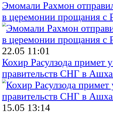
Эмомали Рахмон отправил
в церемонии прощания с 
22.05 11:01
Кохир Расулзода примет у
правительств СНГ в Ашха
15.05 13:14