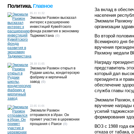
Политика.
Главное
За вклад в обеспе
05.11 11:32
населения республ
Эмомали Рахмон высказал
Эмомали Рахмону 
интерес к расширению
организации здрав
инвестиций Кувейтского
фонда развития в экономику
Во второй половин
Таджикистана
(0)
Всемирного дня бе
вручения президе
Рахмону медали В
Награду президент
28.10 11:05
представитель это
Эмомали Рахмон открыл в
Рудаки школы, кондитерскую
который дал высок
фабрику и кирпичный
президента и прав
завод
(0)
обеспечение здоро
служба главы госу
Эмомали Рахмон, в
вручение награды 
22.05 11:01
Эмомали Рахмон
усилий таджикског
отправился в Иран. Он
формирования здор
примет участие в церемонии
прощания с Раиси
(0)
ВОЗ с 1988 года е
отказа от табака, 