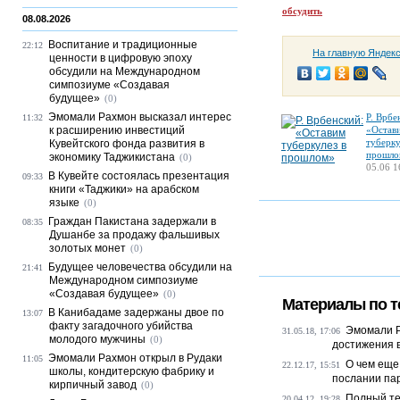
обсудить
08.08.2026
Воспитание и традиционные
22:12
На главную Яндек
ценности в цифровую эпоху
обсудили на Международном
симпозиуме «Создавая
будущее»
(0)
Эмомали Рахмон высказал интерес
Р. Врбе
11:32
к расширению инвестиций
«Остав
туберку
Кувейтского фонда развития в
прошло
экономику Таджикистана
(0)
05.06 1
В Кувейте состоялась презентация
09:33
книги «Таджики» на арабском
языке
(0)
Граждан Пакистана задержали в
08:35
Душанбе за продажу фальшивых
золотых монет
(0)
Будущее человечества обсудили на
21:41
Международном симпозиуме
«Создавая будущее»
(0)
Материалы по т
В Канибадаме задержаны двое по
13:07
факту загадочного убийства
Эмомали Р
31.05.18, 17:06
молодого мужчины
(0)
достижения в
Эмомали Рахмон открыл в Рудаки
11:05
О чем еще
22.12.17, 15:51
школы, кондитерскую фабрику и
послании па
кирпичный завод
(0)
Полный те
20.04.12, 19:28