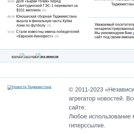
Долг «Барки точик» перед
10:03
Таджикистан
Сангтудинской ГЭС-1 перевалил за
$331 миллион
(0)
Юношеская сборная Таджикистана
09:59
вышла в финальную часть Кубка
Уважаемый посетитель,
Азии по футболу
(0)
незарегистрированный
Стали известны имена победителей
13:33
Мы рекомендуем Вам
«Евразия-Кинофест»
(0)
сайт под своим именем
вчера
сегодня
все новости
© 2011-2023 «Независ
агрегатор новостей. В
сайте.
Любое использование 
гиперссылке.