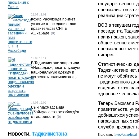
государственных д
специалистов за з
22.05 11:01
реализации страте
Кохир Расулзода примет
участие в заседании глав
ВОЗ в текущем год
правительств СНГ в
президента Таджик
Ашхабаде
(0)
принят закон, зап
общественных мес
специальных мест.
сигарет.
15.05 13:14
В Таджикистане запретили
Статистических да
«Идгардак», носить чуждую
Таджикистане нет,
национальную одежду и
не могут обойтись 
встречать паломников
(0)
традиционного для
изделия, оказываю
здоровье человека
Теперь Эмомали Р
14.05 12:02
Сын Махмадсаида
правительств, учр
Убайдуллоева освобождён
добившихся успехо
от должности
(0)
награжденных этой
служба президента
Новости.
Таджикистана
Источник:
http://asiaplus.tj