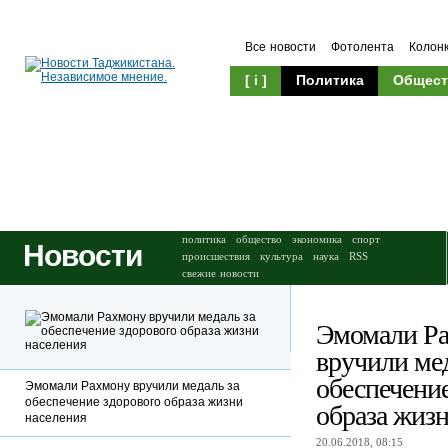
Все новости
Фотолента
Колон
[ i ]
Политика
Общест
Происшествия
Культура
политика
общество
экономика
спорт
Новости
происшествия
культура
наука
RSS
свежие новости
Эмомали Р
вручили мед
обеспечение
Эмомали Рахмону вручили медаль за
обеспечение здорового образа жизни
образа жизн
населения
20.06.2018, 08:15