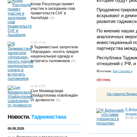
которые будут реа
Кохир Расулзода примет
участие в заседании глав
Продемонстрирова
правительств СНГ в
вскрывают и демо
Ашхабаде
(0)
развития таджикск
По мнению наших д
аналогичных мероп
инвестиционный по
15.05 13:14
В Таджикистане запретили
партнерства межд
«Идгардак», носить чуждую
национальную одежду и
Республика Таджик
встречать паломников
(0)
отношений с РФ, и
Источник:
http://avesta.tj
обсудить
14.05 12:02
Сын Махмадсаида
На главную Яндек
Убайдуллоева освобождён
от должности
(0)
Р. Врбе
прошло
Новости.
Таджикистана
05.06 1
06.08.2026