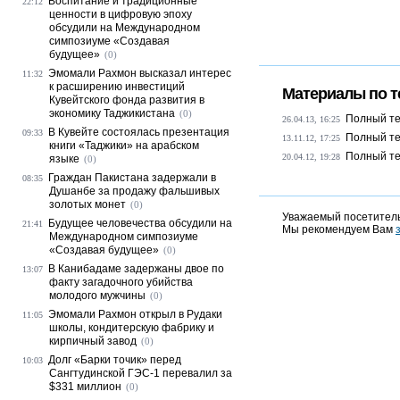
Воспитание и традиционные
22:12
ценности в цифровую эпоху
обсудили на Международном
симпозиуме «Создавая
будущее»
(0)
Эмомали Рахмон высказал интерес
11:32
к расширению инвестиций
Материалы по т
Кувейтского фонда развития в
экономику Таджикистана
(0)
Полный те
26.04.13, 16:25
В Кувейте состоялась презентация
09:33
Полный те
13.11.12, 17:25
книги «Таджики» на арабском
Полный те
20.04.12, 19:28
языке
(0)
Граждан Пакистана задержали в
08:35
Душанбе за продажу фальшивых
золотых монет
(0)
Уважаемый посетитель
Будущее человечества обсудили на
21:41
Мы рекомендуем Вам
Международном симпозиуме
«Создавая будущее»
(0)
В Канибадаме задержаны двое по
13:07
факту загадочного убийства
молодого мужчины
(0)
Эмомали Рахмон открыл в Рудаки
11:05
школы, кондитерскую фабрику и
кирпичный завод
(0)
Долг «Барки точик» перед
10:03
Сангтудинской ГЭС-1 перевалил за
$331 миллион
(0)