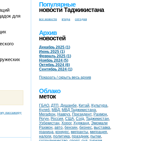
Популярные
новости Таджикистана
аций
щадок для
все новости
вчера
сегодня
щих
Архив
новостей
еского
Декабрь 2025 (1)
Июнь 2025 (1)
Февраль 2025 (1)
дружеских
Ноябрь 2024 (5)
Октябрь 2024 (6)
Сентябрь 2024 (1)
Показать / скрыть весь архив
Облако
меток
ГБАО
,
ДТП
,
Душанбе
,
Китай
,
Культура
,
Куляб
,
МВД
,
МВД Таджикистана
,
ому пассажиру
Мегафон
,
Навруз
,
Президент
,
Рахмон
,
Рогун
,
Россия
,
США
,
Согд
,
Таджикистан
,
Узбекистан
,
Хорог
,
Худжанд
,
Эмомали
Рахмон
,
авто
,
бензин
,
бизнес
,
выставка
,
граница
,
конкурс
,
мигранты
,
миграция
,
налоги
,
политика
,
праздник
,
пытки
,
сотрудничество
,
спорт
,
суд
,
туризм
,