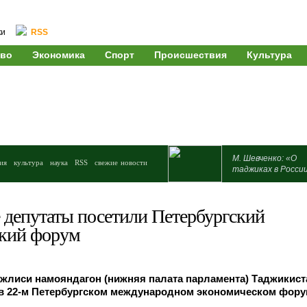
ки
RSS
во
Экономика
Спорт
Происшествия
Культура
М. Шевченко: «О
ия
культура
наука
RSS
свежие новости
таджиках в Росси
 депутаты посетили Петербургский
кий форум
джлиси намояндагон (нижняя палата парламента) Таджикист
 в 22-м Петербургском международном экономическом фору