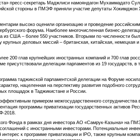
ста» пресс-секретарь Маджлиси намояндагон Мухаммадато Сул
ийской стороны в ПМЭФ приняли участие депутаты Хокимджон 
ментарии высоко оценили организацию и проведение российски
ербургского форума. Наиболее многочисленная бизнес-делегация
а из США – более 550 участников. Вторыми по численности бы
у крупных деловых миссий – британская, китайская, немецкая и
лее 200 глав крупнейших иностранных компаний и 700 глав рос
ме присутствовали делегации парламентов из 19 государств, в 
ограмма таджикской парламентской делегации на Форуме носил
арактер, нацеленная на перспективу развития подобного сотру
ных площадок в Таджикистане и России.
эффективным примером межгосударственного сотрудничества 
ентация программы приватизации государственных активов Рес
Ф-2018.
кого Фонда в рамках дня инвестора АО «Самрук-Казына» на ПМ
 соглашений с иностранными инвесторами. Потенциальные инве
 интерес к программе приватизации и IPO, также крупным комп