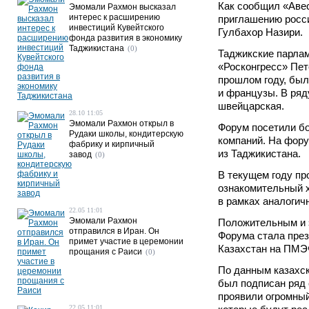
Как сообщил «Аве
Эмомали Рахмон высказал
интерес к расширению
приглашению росс
инвестиций Кувейтского
Гулбахор Назири.
фонда развития в экономику
Таджикистана
(0)
Таджикские парла
«Росконгресс» Пет
прошлом году, был
и французы. В ряд
швейцарская.
28.10 11:05
Эмомали Рахмон открыл в
Форум посетили бо
Рудаки школы, кондитерскую
компаний. На фору
фабрику и кирпичный
из Таджикистана.
завод
(0)
В текущем году пр
ознакомительный х
в рамках аналогич
22.05 11:01
Эмомали Рахмон
Положительным и 
отправился в Иран. Он
Форума стала през
примет участие в церемонии
Казахстан на ПМЭ
прощания с Раиси
(0)
По данным казахс
был подписан ряд
проявили огромный
22.05 11:01