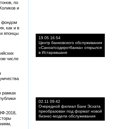
тонов, по
Холиков и
м фондом
, как и в
ли японцы
19.05 16:54
Центр банковского обслуживания
«Саноатсодиротбанка» открылся
в Истаравшане
сийских
том числе
а
дничества
в рамках
публики
02.11 09:42
Очередной филиал Банк Эсхата
преобразован под формат новой
ЭФ-2018,
бизнес-модели обслуживания
сторы
аниям,