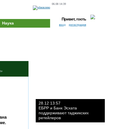
06.08 14:39
Привет, гость
Наука
вход
регистрация
и»
28.12 13:57
ЕБРР и Банк Эсхата
поддерживают таджикских
ана
ретейлеров
ме.