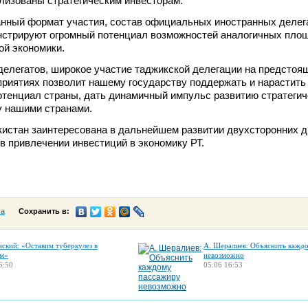
лизованы стратегическим инвесторам.
нный формат участия, состав официальных иностранных делег
нстрируют огромный потенциал возможностей аналогичных пло
ой экономики.
елегатов, широкое участие таджикской делегации на предстоя
риятиях позволит нашему государству поддержать и нарастить
тенциал страны, дать динамичный импульс развитию стратегич
у нашими странами.
истан заинтересована в дальнейшем развитии двухсторонних 
 в привлечении инвестиций в экономику РТ.
са
Сохранить в:
нский: «Оставим туберкулез в
А. Шералиев: Объяснить кажд
м»
невозможно
6:50
05.06 16:53