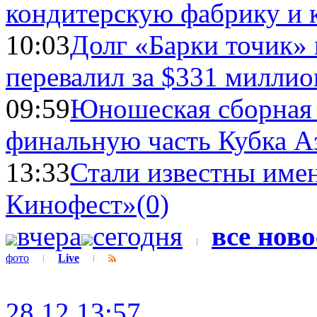
кондитерскую фабрику и 
10:03
Долг «Барки точик»
перевалил за $331 миллио
09:59
Юношеская сборная
финальную часть Кубка А
13:33
Стали известны имен
Кинофест»
(0)
вчера
сегодня
все нов
фото
Live
28.12 13:57