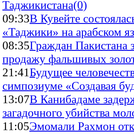
Таджикистана
(0)
09:33
В Кувейте состоялас
«Таджики» на арабском я
08:35
Граждан Пакистана 
продажу фальшивых золо
21:41
Будущее человечест
симпозиуме «Создавая бу
13:07
В Канибадаме задер
загадочного убийства мо
11:05
Эмомали Рахмон отк