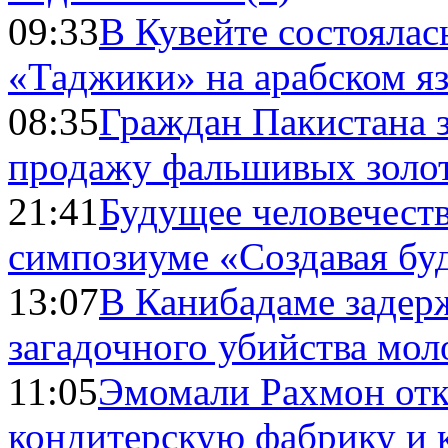
09:33
В Кувейте состоялас
«Таджики» на арабском я
08:35
Граждан Пакистана 
продажу фальшивых золо
21:41
Будущее человечест
симпозиуме «Создавая бу
13:07
В Канибадаме задер
загадочного убийства мо
11:05
Эмомали Рахмон отк
кондитерскую фабрику и 