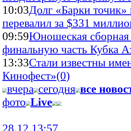
10:03
Долг «Барки точик»
перевалил за $331 миллио
09:59
Юношеская сборная
финальную часть Кубка А
13:33
Стали известны имен
Кинофест»
(0)
вчера
сегодня
все новос
фото
Live
28.12 13:57