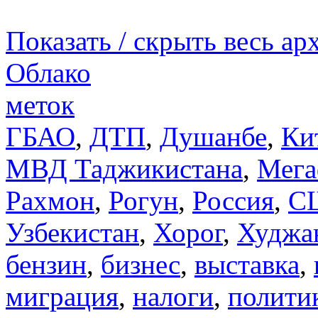
Показать / скрыть весь ар
Облако
меток
ГБАО
,
ДТП
,
Душанбе
,
Ки
МВД Таджикистана
,
Мега
Рахмон
,
Рогун
,
Россия
,
С
Узбекистан
,
Хорог
,
Худжа
бензин
,
бизнес
,
выставка
,
миграция
,
налоги
,
полити