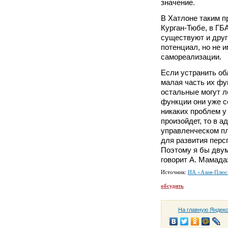
значение.
В Хатлоне таким п
Курган-Тюбе, в ГБА
существуют и друг
потенциал, но не 
самореализации.
Если устранить об
малая часть их фу
остальные могут л
функции они уже с
никаких проблем у 
произойдет, то в 
управленческом пл
для развития перс
Поэтому я бы двум
говорит А. Мамада
Источник:
ИА «Азия-Плюс
обсудить
На главную Яндек