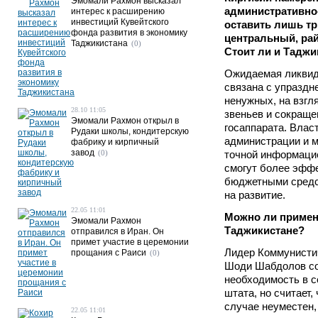
Эмомали Рахмон высказал
административно
интерес к расширению
инвестиций Кувейтского
оставить лишь тр
фонда развития в экономику
центральный, ра
Таджикистана
(0)
Стоит ли и Таджи
Ожидаемая ликвид
связана с упразд
ненужных, на взгл
28.10 11:05
звеньев и сокраще
Эмомали Рахмон открыл в
госаппарата. Влас
Рудаки школы, кондитерскую
администрации и 
фабрику и кирпичный
завод
(0)
точной информацие
смогут более эфф
бюджетными средс
на развитие.
22.05 11:01
Можно ли примени
Эмомали Рахмон
Таджикистане?
отправился в Иран. Он
примет участие в церемонии
Лидер Коммунисти
прощания с Раиси
(0)
Шоди Шабдолов сог
необходимость в с
штата, но считает,
случае неуместен,
22.05 11:01