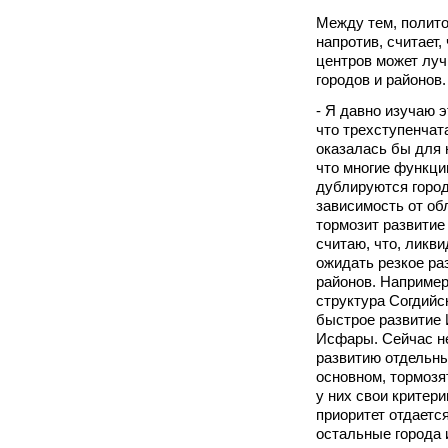
Между тем, полит
напротив, считает
центров может луч
городов и районов.
- Я давно изучаю э
что трехступенчат
оказалась бы для 
что многие функци
дублируются город
зависимость от об
тормозит развитие 
считаю, что, ликв
ожидать резкое ра
районов. Например
структура Согдийс
быстрое развитие
Исфары. Сейчас н
развитию отдельны
основном, тормозят
у них свои критери
приоритет отдаетс
остальные города 