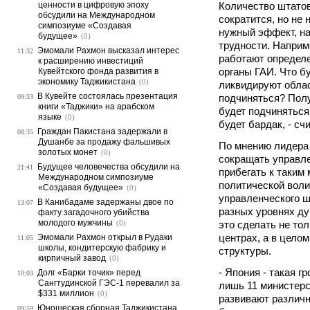
ценности в цифровую эпоху
Количество штатов
обсудили на Международном
сократится, но не 
симпозиуме «Создавая
нужный эффект, на
будущее»
(0)
трудности. Наприм
Эмомали Рахмон высказал интерес
11:32
работают определе
к расширению инвестиций
органы ГАИ. Что бу
Кувейтского фонда развития в
экономику Таджикистана
(0)
ликвидируют облас
В Кувейте состоялась презентация
подчиняться? Полу
09:33
книги «Таджики» на арабском
будет подчиняться
языке
(0)
будет бардак, - сч
Граждан Пакистана задержали в
08:35
Душанбе за продажу фальшивых
По мнению лидера 
золотых монет
(0)
сокращать управле
Будущее человечества обсудили на
21:41
прибегать к таким
Международном симпозиуме
политической вол
«Создавая будущее»
(0)
управленческого ш
В Канибадаме задержаны двое по
13:07
разных уровнях ду
факту загадочного убийства
молодого мужчины
(0)
это сделать не то
центрах, а в целом
Эмомали Рахмон открыл в Рудаки
11:05
школы, кондитерскую фабрику и
структуры.
кирпичный завод
(0)
- Япония - такая г
Долг «Барки точик» перед
10:03
Сангтудинской ГЭС-1 перевалил за
лишь 11 министерс
$331 миллион
(0)
развивают различн
Юношеская сборная Таджикистана
09:59