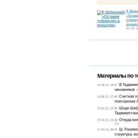
Р. Врбе
«Остав
туберку
прошло
05.06 1
Материалы по т
В Таджики
21.08.12, 18:47
чиновников
(
Счетная п
16.08.12, 17:40
повторение Аг
Шоди Шабд
21.05.12, 21:38
Таджикистан
Откуда вз
27.04.12, 21:46
(0)
Ш. Рахимз
17.03.12, 00:41
структура, к