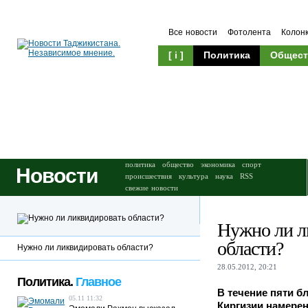
Все новости
Фотолента
Колон
[ i ]
Политика
Общест
Происшествия
Культура
политика
общество
экономика
спорт
Новости
происшествия
культура
наука
RSS
свежие новости
Нужно ли л
области?
Нужно ли ликвидировать области?
28.05.2012, 20:21
Политика.
Главное
В течение пяти б
05.11 11:32
Киргизии намерен