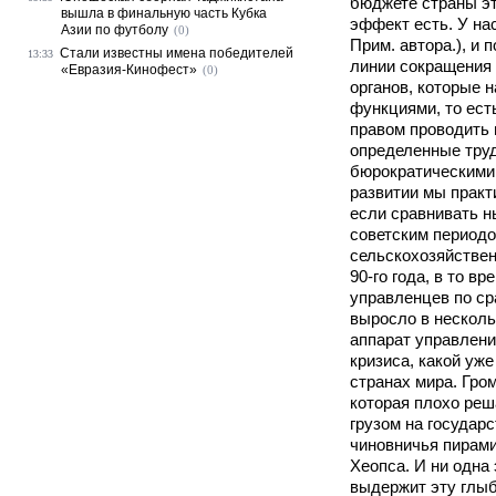
бюджете страны эт
вышла в финальную часть Кубка
эффект есть. У нас
Азии по футболу
(0)
Прим. автора.), и 
Стали известны имена победителей
13:33
линии сокращения 
«Евразия-Кинофест»
(0)
органов, которые 
функциями, то есть
правом проводить 
определенные труд
бюрократическими
развитии мы практ
если сравнивать н
советским периодо
сельскохозяйстве
90-го года, в то вр
управленцев по ср
выросло в несколь
аппарат управлени
кризиса, какой уж
странах мира. Гро
которая плохо реш
грузом на государ
чиновничья пирами
Хеопса. И ни одна
выдержит эту глыб