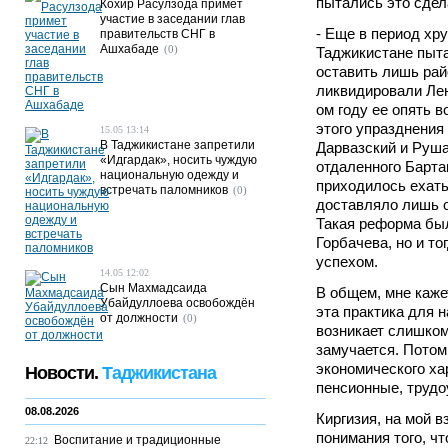
пытались это сдела
Кохир Расулзода примет
участие в заседании глав
- Еще в период хр
правительств СНГ в
Ашхабаде
(0)
Таджикистане пыта
оставить лишь рай
ликвидировали Лен
ом году ее опять 
этого упразднения
15.05 13:14
В Таджикистане запретили
Дарвазский и Руша
«Идгардак», носить чуждую
отдаленного Бартан
национальную одежду и
приходилось ехать
встречать паломников
(0)
доставляло лишь 
Такая реформа был
Горбачева, но и то
успехом.
14.05 12:02
Сын Махмадсаида
В общем, мне каже
Убайдуллоева освобождён
эта практика для н
от должности
(0)
возникает слишком
замучается. Потом
экономического ха
Новости.
Таджикистана
пенсионные, трудо
08.08.2026
Киргизия, на мой в
понимания того, чт
Воспитание и традиционные
22:12