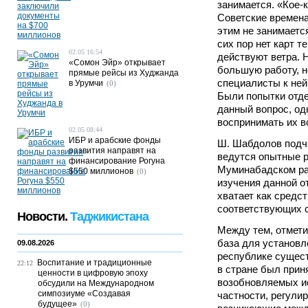
занимается. «Кое-
Советские времена
этим не занимается,
сих пор нет карт т
02.05 16:54
действуют ветра. 
«Сомон Эйр» открывает
большую работу, н
прямые рейсы из Худжанда
специалисты к ней
в Урумчи
(0)
Были попытки отд
данный вопрос, од
воспринимать их в
02.05 08:44
ИБР и арабские фонды
Ш. Шабдолов подче
развития направят на
ведутся опытные 
финансирование Рогуна
Муминабадском ра
$550 миллионов
(0)
изучения данной от
хватает как средст
соответствующих с
Новости.
Таджикистана
Между тем, отмет
база для установл
09.08.2026
республике сущест
Воспитание и традиционные
22:12
в стране был прин
ценности в цифровую эпоху
возобновляемых ис
обсудили на Международном
симпозиуме «Создавая
частности, регули
будущее»
(0)