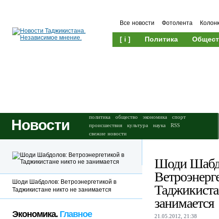
Все новости
Фотолента
Колон
[ i ]
Политика
Общест
Происшествия
Культура
политика
общество
экономика
спорт
Новости
происшествия
культура
наука
RSS
свежие новости
Шоди Шабд
Ветроэнерг
Шоди Шабдолов: Ветроэнергетикой в
Таджикиста
Таджикистане никто не занимается
занимается
Экономика.
Главное
21.05.2012, 21:38