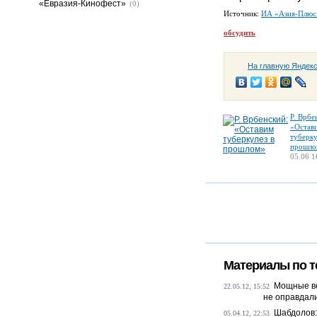
«Евразия-Кинофест»
(0)
Источник:
ИА «Азия-Плюс
обсудить
На главную Яндек
Р. Врбе
«Остав
туберку
прошло
05.06 1
Материалы по т
Мощные ве
22.05.12, 15:52
не оправдал
Шабдолов:
05.04.12, 22:53