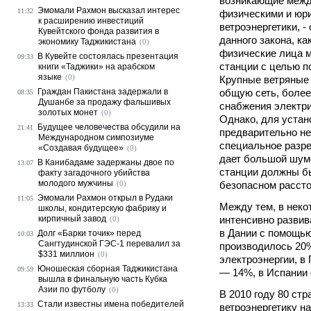
возникающие межд
Эмомали Рахмон высказал интерес
11:32
физическими и юр
к расширению инвестиций
ветроэнергетики, -
Кувейтского фонда развития в
данного закона, ка
экономику Таджикистана
(0)
физические лица м
В Кувейте состоялась презентация
09:33
станции с целью п
книги «Таджики» на арабском
языке
(0)
Крупные ветряные
Граждан Пакистана задержали в
общую сеть, более
08:35
Душанбе за продажу фальшивых
снабжения электр
золотых монет
(0)
Однако, для устан
Будущее человечества обсудили на
21:41
предварительно н
Международном симпозиуме
специальное разре
«Создавая будущее»
(0)
дает большой шумо
В Канибадаме задержаны двое по
13:07
станции должны б
факту загадочного убийства
молодого мужчины
(0)
безопасном рассто
Эмомали Рахмон открыл в Рудаки
11:05
Между тем, в неко
школы, кондитерскую фабрику и
кирпичный завод
интенсивно развива
(0)
в Дании с помощью
Долг «Барки точик» перед
10:03
Сангтудинской ГЭС-1 перевалил за
производилось 20
$331 миллион
(0)
электроэнергии, в
Юношеская сборная Таджикистана
09:59
— 14%, в Испании
вышла в финальную часть Кубка
Азии по футболу
(0)
В 2010 году 80 ст
Стали известны имена победителей
13:33
ветроэнергетику н