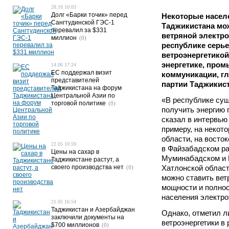
28.10 10:03
Долг «Барки точик» перед
Некоторые насел
Сангтудинской ГЭС-1
Таджикистана мо
перевалил за $331
ветряной электро
миллион
(0)
республике серь
ветроэнергетикой
энергетике, пром
14.06 17:24
ЕС поддержал визит
коммуникации, г
представителей
партии Таджикис
Таджикистана на форум
Центральной Азии по
«В республике сущ
торговой политике
(0)
получить энергию 
сказал в интервью
примеру, на некот
области, на восто
22.05 10:59
в Файзабадском ра
Цены на сахар в
Муминабадском и 
Таджикистане растут, а
своего производства нет
Хатлонской област
(0)
можно ставить ве
мощности и полно
населения электро
21.05 16:54
Таджикистан и Азербайджан
Однако, отметил л
заключили документы на
ветроэнергетики в 
$700 миллионов
(0)