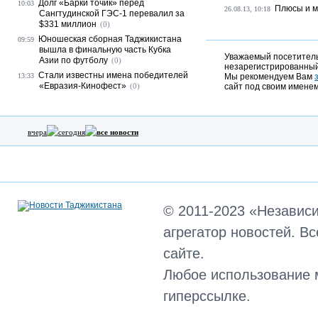
Долг «Барки точик» перед
10:03
Плюсы и м
26.08.13, 10:18
Сангтудинской ГЭС-1 перевалил за
$331 миллион
(0)
Юношеская сборная Таджикистана
09:59
вышла в финальную часть Кубка
Уважаемый посетитель,
Азии по футболу
(0)
незарегистрированный
Стали известны имена победителей
13:33
Мы рекомендуем Вам
«Евразия-Кинофест»
(0)
сайт под своим именем
вчера
сегодня
все новости
© 2011-2023 «Независ
агрегатор новостей. В
сайте.
Любое использование 
гиперссылке.