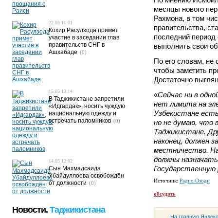
месяцы нового пе
Рахмона, в том чи
22.05 11:01
правительства, ст
Кохир Расулзода примет
последний период 
участие в заседании глав
правительств СНГ в
выполнить свои о
Ашхабаде
(0)
По его словам, не
чтобы заметить пр
Достаточно выглян
15.05 13:14
«
Сейчас ни в одн
В Таджикистане запретили
нет лимита на эл
«Идгардак», носить чуждую
Узбекистане есть
национальную одежду и
встречать паломников
(0)
но не думаю, что 
Таджикистане. Дру
наконец, должен 
местничество. Н
должны назначать
14.05 12:02
Государственную 
Сын Махмадсаида
Убайдуллоева освобождён
Источник:
Радио Озоди
от должности
(0)
обсудить
Новости.
Таджикистана
На главную Яндек