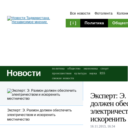
Все новости
Фотолента
Колон
[ i ]
Политика
Общест
Происшествия
Культура
политика
общество
экономика
спорт
Новости
происшествия
культура
наука
RSS
свежие новости
Эксперт: Э.
должен обе
электричес
Эксперт: Э. Рахмон должен обеспечить
электричеством и искоренить
искоренить
местничество
16.11.2013, 16:34