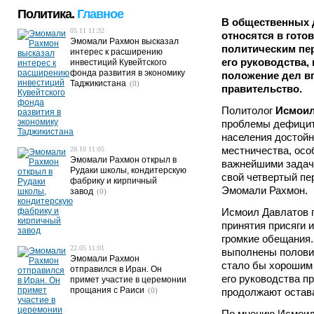
Политика.
Главное
В общественных 
05.11 11:32
относятся в гото
Эмомали Рахмон высказал
политическим пе
интерес к расширению
его руководства,
инвестиций Кувейтского
фонда развития в экономику
положение дел вп
Таджикистана
(0)
правительство.
Политолог
Исмоил
проблемы дефицит
населения достойн
местничества, осо
28.10 11:05
Эмомали Рахмон открыл в
важнейшими задача
Рудаки школы, кондитерскую
свой четвертый пе
фабрику и кирпичный
Эмомали Рахмон.
завод
(0)
Исмоил Давлатов г
принятия присяги 
громкие обещания
22.05 11:01
выполнены половин
Эмомали Рахмон
стало бы хорошим 
отправился в Иран. Он
его руководства пр
примет участие в церемонии
прощания с Раиси
(0)
продолжают остава
По мнению Исмоил