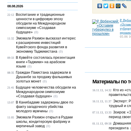
08.08.2026
Воспитание и традиционные
22:12
ценности в цифровую эпоху
Р. Врбе
обсудили на Международном
«Остав
симпозиуме «Создавая
туберку
будущее»
(0)
прошло
05.06 1
Эмомали Рахмон высказал интерес
11:32
к расширению инвестиций
Кувейтского фонда развития в
экономику Таджикистана
(0)
В Кувейте состоялась презентация
09:33
книги «Таджики» на арабском
языке
(0)
Граждан Пакистана задержали в
08:35
Душанбе за продажу фальшивых
Материалы по т
золотых монет
(0)
Будущее человечества обсудили на
21:41
Кто из «с
16.11.13, 14:32
Международном симпозиуме
правительст
«Создавая будущее»
(0)
Эксперт: 
16.11.13, 11:37
В Канибадаме задержаны двое по
13:07
трудный и сл
факту загадочного убийства
молодого мужчины
(0)
Зоиров: «
07.11.13, 13:33
период свое
Эмомали Рахмон открыл в Рудаки
11:05
школы, кондитерскую фабрику и
Домашняя 
01.11.13, 09:58
кирпичный завод
(0)
президента