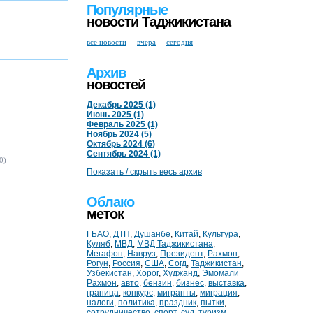
Популярные
новости Таджикистана
все новости
вчера
сегодня
Архив
новостей
Декабрь 2025 (1)
Июнь 2025 (1)
Февраль 2025 (1)
Ноябрь 2024 (5)
Октябрь 2024 (6)
Сентябрь 2024 (1)
0)
Показать / скрыть весь архив
Облако
меток
ГБАО
,
ДТП
,
Душанбе
,
Китай
,
Культура
,
Куляб
,
МВД
,
МВД Таджикистана
,
Мегафон
,
Навруз
,
Президент
,
Рахмон
,
Рогун
,
Россия
,
США
,
Согд
,
Таджикистан
,
Узбекистан
,
Хорог
,
Худжанд
,
Эмомали
Рахмон
,
авто
,
бензин
,
бизнес
,
выставка
,
граница
,
конкурс
,
мигранты
,
миграция
,
налоги
,
политика
,
праздник
,
пытки
,
сотрудничество
,
спорт
,
суд
,
туризм
,