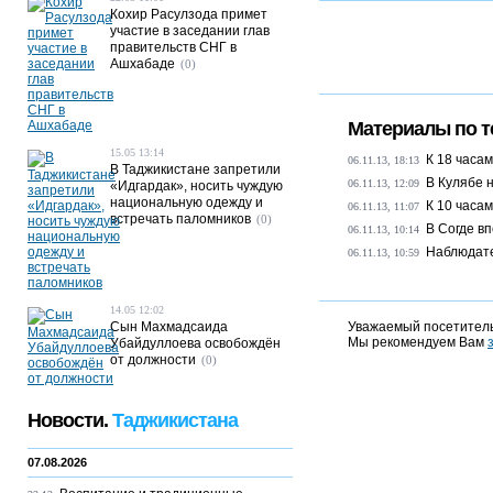
Кохир Расулзода примет
участие в заседании глав
правительств СНГ в
Ашхабаде
(0)
Материалы по т
15.05 13:14
К 18 часа
06.11.13, 18:13
В Таджикистане запретили
В Кулябе 
06.11.13, 12:09
«Идгардак», носить чуждую
национальную одежду и
К 10 часа
06.11.13, 11:07
встречать паломников
(0)
В Согде в
06.11.13, 10:14
Наблюдате
06.11.13, 10:59
14.05 12:02
Сын Махмадсаида
Уважаемый посетитель
Мы рекомендуем Вам
Убайдуллоева освобождён
от должности
(0)
Новости.
Таджикистана
07.08.2026