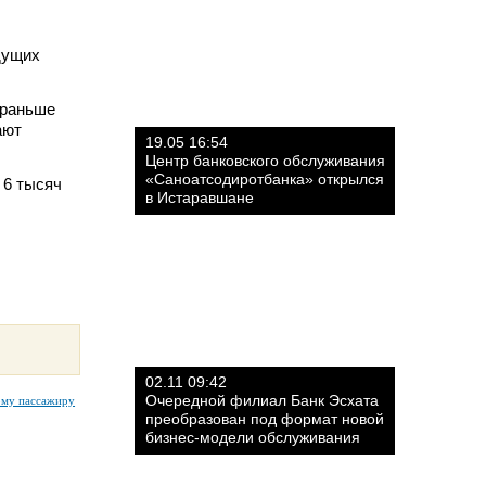
дущих
ораньше
ают
19.05 16:54
Центр банковского обслуживания
«Саноатсодиротбанка» открылся
 6 тысяч
в Истаравшане
02.11 09:42
Очередной филиал Банк Эсхата
ому пассажиру
преобразован под формат новой
бизнес-модели обслуживания