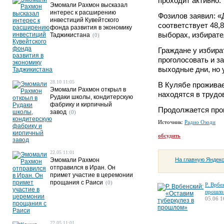
проходит активно.
Эмомали Рахмон высказал
интерес к расширению
Фозилов заявил: «
инвестиций Кувейтского
соответствует 48,
фонда развития в экономику
выборах, избирате
Таджикистана
(0)
Граждане у избира
проголосовать и 
выходные дни, но 
28.10 11:05
В Кулябе проживае
Эмомали Рахмон открыл в
находятся в трудо
Рудаки школы, кондитерскую
фабрику и кирпичный
Продолжается проц
завод
(0)
Источник:
Радио Озоди
обсудить
22.05 11:01
На главную Яндек
Эмомали Рахмон
отправился в Иран. Он
примет участие в церемонии
прощания с Раиси
(0)
Р. Врбе
прошло
05.06 1
22.05 11:01