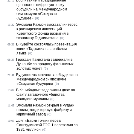
Воспитание и традиционные
22:12
ценности в цифровую эпоху
обсудили на Международном
симпозиуме «Создавая
будущее»
(0)
Эмомали Рахмон высказал интерес
11:32
к расширению инвестиций
Кувейтского фонда развития в
экономику Таджикистана
(0)
В Кувейте состоялась презентация
09:33
книги «Таджики» на арабском
языке
(0)
Граждан Пакистана задержали в
08:35
Душанбе за продажу фальшивых
золотых монет
(0)
Будущее человечества обсудили на
21:41
Международном симпозиуме
«Создавая будущее»
(0)
В Канибадаме задержаны двое по
13:07
факту загадочного убийства
молодого мужчины
(0)
Эмомали Рахмон открыл в Рудаки
11:05
школы, кондитерскую фабрику и
кирпичный завод
(0)
Долг «Барки точик» перед
10:03
Сангтудинской ГЭС-1 перевалил за
$331 миллион
(0)