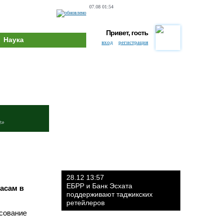
07.08 01:54
Привет, гость
Наука
вход
регистрация
и»
28.12 13:57
ЕБРР и Банк Эсхата
часам в
поддерживают таджикских
ретейлеров
осование