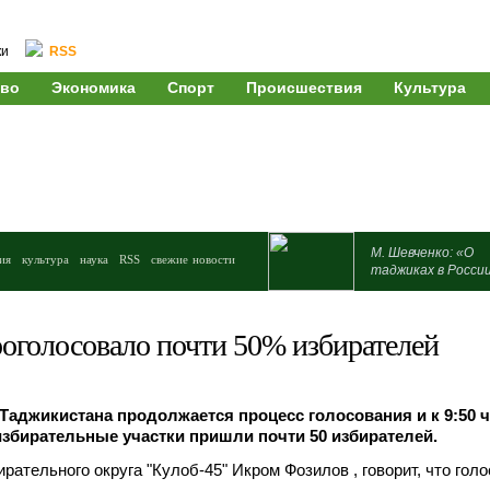
ки
RSS
во
Экономика
Спорт
Происшествия
Культура
М. Шевченко: «О
ия
культура
наука
RSS
свежие новости
таджиках в Росси
роголосовало почти 50% избирателей
 Таджикистана продолжается процесс голосования и к 9:50 
избирательные участки пришли почти 50 избирателей.
рательного округа "Кулоб-45" Икром Фозилов , говорит, что гол