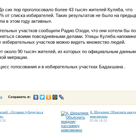
До сих пор проголосовало более 43 тысяч жителей Куляба, что
8% от списка избирателей. Таких результатов не было на преды
ли в этом году активны».
тельных участков сообщили Радио Озоди, что они хотели бы п
заняться своими повседневными делами. Улицы Куляба напомин
у избирательных участков можно видеть множество людей.
т около 90 тысяч жителей, из которых по официальным данным
вой миграции.
есс голосования и в избирательных участках Бадахшана .
са
Сохранить в:
нский: «Оставим туберкулез в
А. Шералиев: Объяснить кажд
м»
невозможно
6:50
05.06 16:53