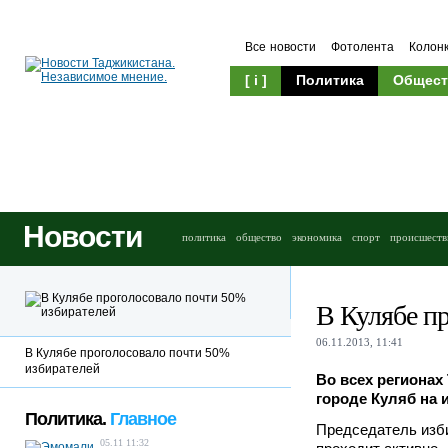
Все новости
Фотолента
Колон
[ i ]
Политика
Общест
Новости
политика
общество
экономика
спорт
происшеств
В Кулябе п
06.11.2013, 11:41
В Кулябе проголосовало почти 50%
избирателей
Во всех регионах
городе Куляб на 
Политика.
Главное
Председатель изби
05.11 11:32