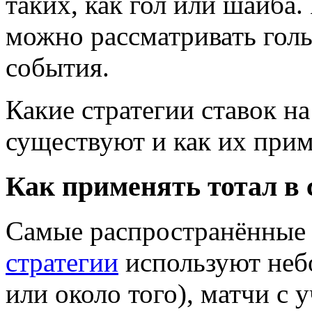
таких, как гол или шайба.
можно рассматривать гол
события.
Какие стратегии ставок н
существуют и как их при
Как применять тотал в
Самые распространённые
стратегии
используют небо
или около того), матчи с 