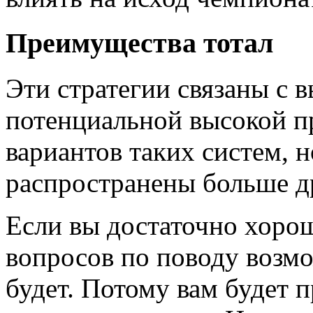
Преимущества тотал
Эти стратегии связаны с в
потенциальной высокой п
вариантов таких систем, 
распространены больше д
Если вы достаточно хорош
вопросов по поводу возмо
будет. Потому вам будет 