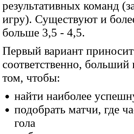
результативных команд (з
игру). Существуют и боле
больше 3,5 - 4,5.
Первый вариант приносит 
соответственно, больший
том, чтобы:
найти наиболее успеш
подобрать матчи, где ч
гола