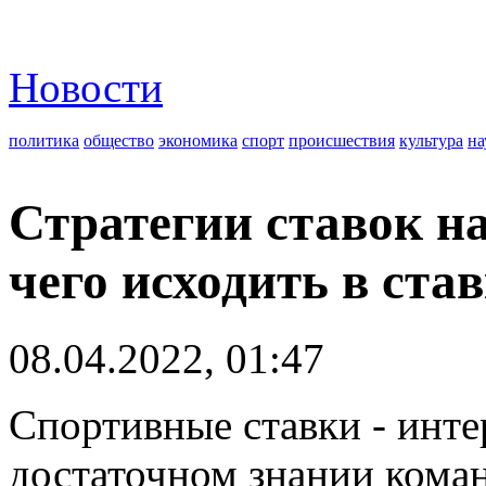
Новости
политика
общество
экономика
спорт
происшествия
культура
на
Стратегии ставок на
чего исходить в ста
08.04.2022, 01:47
Спортивные ставки - инте
достаточном знании кома