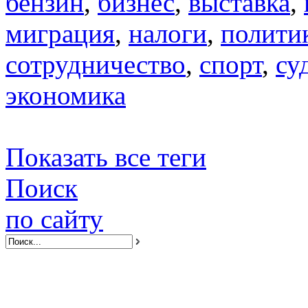
бензин
,
бизнес
,
выставка
,
миграция
,
налоги
,
полити
сотрудничество
,
спорт
,
су
экономика
Показать все теги
Поиск
по сайту