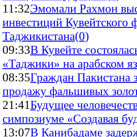
11:32
Эмомали Рахмон выс
инвестиций Кувейтского ф
Таджикистана
(0)
09:33
В Кувейте состоялас
«Таджики» на арабском я
08:35
Граждан Пакистана 
продажу фальшивых золо
21:41
Будущее человечест
симпозиуме «Создавая бу
13:07
В Канибадаме задер