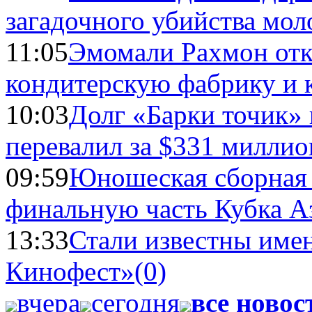
загадочного убийства мо
11:05
Эмомали Рахмон отк
кондитерскую фабрику и 
10:03
Долг «Барки точик»
перевалил за $331 миллио
09:59
Юношеская сборная
финальную часть Кубка А
13:33
Стали известны имен
Кинофест»
(0)
вчера
сегодня
все новос