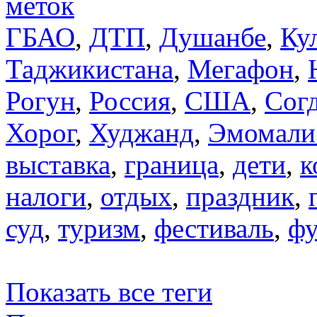
меток
ГБАО
,
ДТП
,
Душанбе
,
Ку
Таджикистана
,
Мегафон
,
Рогун
,
Россия
,
США
,
Сог
Хорог
,
Худжанд
,
Эмомали
выставка
,
граница
,
дети
,
к
налоги
,
отдых
,
праздник
,
суд
,
туризм
,
фестиваль
,
фу
Показать все теги