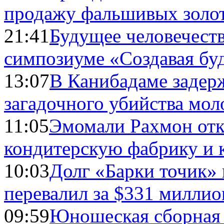
продажу фальшивых золо
21:41
Будущее человечест
симпозиуме «Создавая бу
13:07
В Канибадаме задер
загадочного убийства мо
11:05
Эмомали Рахмон отк
кондитерскую фабрику и 
10:03
Долг «Барки точик»
перевалил за $331 миллио
09:59
Юношеская сборная