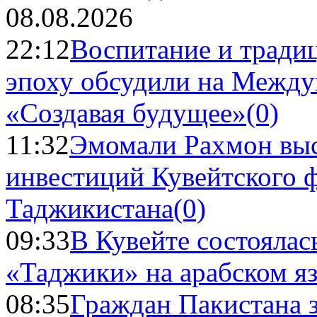
08.08.2026
22:12
Воспитание и тради
эпоху обсудили на Межд
«Создавая будущее»
(0)
11:32
Эмомали Рахмон выс
инвестиций Кувейтского ф
Таджикистана
(0)
09:33
В Кувейте состоялас
«Таджики» на арабском я
08:35
Граждан Пакистана 