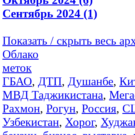
Сентябрь 2024 (1)
Показать / скрыть весь ар
Облако
меток
ГБАО
,
ДТП
,
Душанбе
,
Ки
МВД Таджикистана
,
Мега
Рахмон
,
Рогун
,
Россия
,
С
Узбекистан
,
Хорог
,
Худжа