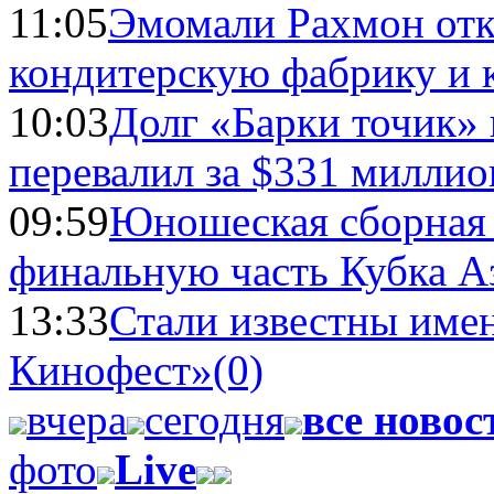
11:05
Эмомали Рахмон отк
кондитерскую фабрику и 
10:03
Долг «Барки точик»
перевалил за $331 миллио
09:59
Юношеская сборная
финальную часть Кубка А
13:33
Стали известны имен
Кинофест»
(0)
вчера
сегодня
все новос
фото
Live