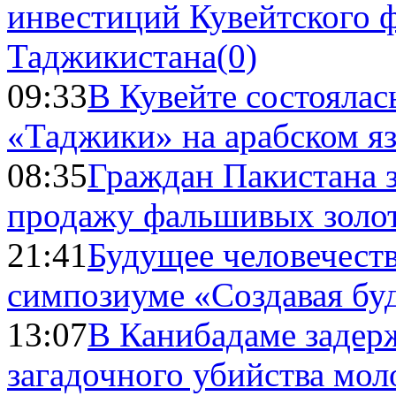
инвестиций Кувейтского ф
Таджикистана
(0)
09:33
В Кувейте состоялас
«Таджики» на арабском я
08:35
Граждан Пакистана 
продажу фальшивых золо
21:41
Будущее человечест
симпозиуме «Создавая бу
13:07
В Канибадаме задер
загадочного убийства мо