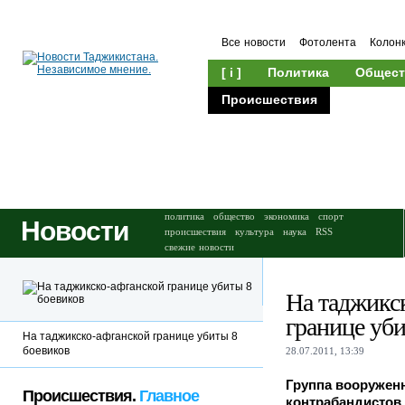
Все новости
Фотолента
Колон
[ i ]
Политика
Общест
Происшествия
Культура
политика
общество
экономика
спорт
Новости
происшествия
культура
наука
RSS
свежие новости
На таджикс
границе уби
На таджикско-афганской границе убиты 8
боевиков
28.07.2011, 13:39
Группа вооружен
Происшествия.
Главное
контрабандистов