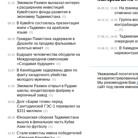
Эмомали Рахмон высказал интерес
11:32
к расширению инвестиций
На границ
06.09.12, 13:08
Кувейтского фонда развития в
отмечено ск
экономику Таджикистана
(0)
Группа во
10.12.11, 11:50
В Кувейте состоялась презентация
09:33
контрабанди
книги «Таджики» на арабском
...
(0)
языке
(0)
Таджикски
17.06.11, 14:45
Граждан Пакистана задержали в
08:35
очередную ат
Душанбе за продажу фальшивых
золотых монет
В Хамадон
(0)
15.06.11, 18:21
наркоконтра
Будущее человечества обсудили на
21:41
Международном симпозиуме
«Создавая будущее»
(0)
В Канибадаме задержаны двое по
13:07
Уважаемый посетитель,
факту загадочного убийства
незарегистрированный
молодого мужчины
(0)
Мы рекомендуем Вам
Эмомали Рахмон открыл в Рудаки
11:05
сайт под своим именем
школы, кондитерскую фабрику и
кирпичный завод
(0)
Долг «Барки точик» перед
10:03
Сангтудинской ГЭС-1 перевалил за
$331 миллион
(0)
Юношеская сборная Таджикистана
09:59
вышла в финальную часть Кубка
Азии по футболу
(0)
Стали известны имена победителей
13:33
«Евразия-Кинофест»
(0)