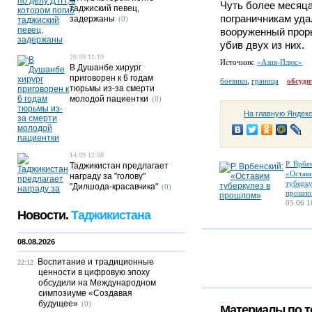
Чуть более месяца
таджиский певец,
пограничникам уда
задержаны
(0)
вооруженный проры
убив двух из них.
20.09 11:19
Источник:
«Азия-Плюс»
В Душанбе хирург
приговорен к 6 годам
боевики
,
граница
обсуди
тюрьмы из-за смерти
молодой пациентки
(0)
На главную Яндек
14.09 12:08
Р. Врбе
Таджикистан предлагает
«Остав
награду за "голову"
туберку
"Дилшода-красавчика"
(0)
прошло
05.06 1
Новости.
Таджикистана
08.08.2026
Воспитание и традиционные
22:12
ценности в цифровую эпоху
обсудили на Международном
симпозиуме «Создавая
будущее»
(0)
Материалы по т