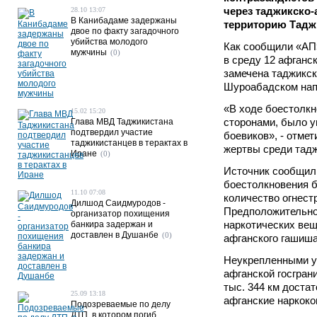
через таджикско-
28.10 13:07
В Канибадаме задержаны
территорию Тадж
двое по факту загадочного
убийства молодого
Как сообщили «АП»
мужчины
(0)
в среду 12 афганс
замечена таджикск
Шуроабадском нап
«В ходе боестолкн
15.02 15:20
сторонами, было у
Глава МВД Таджикистана
подтвердил участие
боевиков», - отмет
таджикистанцев в терактах в
жертвы среди тадж
Иране
(0)
Источник сообщил 
боестолкновения 
11.10 07:08
количество огнест
Дилшод Саидмуродов -
Предположительно,
организатор похищения
наркотических ве
банкира задержан и
доставлен в Душанбе
(0)
афганского гашиша
Неукрепленными у
афганской госгран
тыс. 344 км доста
25.09 13:18
афганские наркок
Подозреваемые по делу
ДТП, в котором погиб