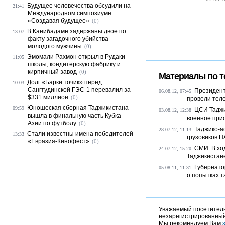
Будущее человечества обсудили на
21:41
Международном симпозиуме
«Создавая будущее»
(0)
В Канибадаме задержаны двое по
13:07
факту загадочного убийства
молодого мужчины
(0)
Эмомали Рахмон открыл в Рудаки
11:05
школы, кондитерскую фабрику и
кирпичный завод
(0)
Материалы по т
Долг «Барки точик» перед
10:03
Сангтудинской ГЭС-1 перевалил за
Президент
06.08.12, 07:45
$331 миллион
(0)
провели тел
Юношеская сборная Таджикистана
09:59
ЦСИ Таджи
03.08.12, 12:38
вышла в финальную часть Кубка
военное прису
Азии по футболу
(0)
Таджико-а
28.07.12, 11:13
Стали известны имена победителей
13:33
грузовиков Н
«Евразия-Кинофест»
(0)
СМИ: В хо
24.07.12, 15:20
Таджикистане
Губернато
05.08.11, 11:31
о попытках та
Уважаемый посетитель,
незарегистрированный
Мы рекомендуем Вам