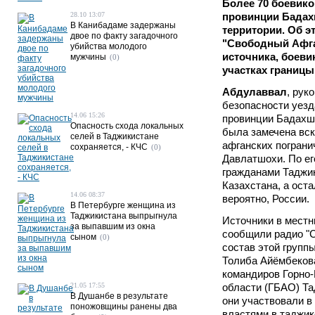
Более 70 боевико
28.10 13:07
провинции Бадах
В Канибадаме задержаны
территории. Об э
двое по факту загадочного
"Свободный Афга
убийства молодого
источника, боеви
мужчины
(0)
участках границ
Абдулаввал
, рук
безопасности уезд
14.06 15:26
провинции Бадахша
Опасность схода локальных
была замечена вск
селей в Таджикистане
афганских пограни
сохраняется, - КЧС
(0)
Давлатшохи. По ег
гражданами Таджик
Казахстана, а ост
14.06 08:37
вероятно, России.
В Петербурге женщина из
Таджикистана выпрыгнула
Источники в местн
за выпавшим из окна
сообщили радио "С
сыном
(0)
состав этой групп
Толиба Айёмбеков
командиров Горно
21.05 17:55
области (ГБАО) Та
В Душанбе в результате
они участвовали в
поножовщины ранены два
властями в таджик