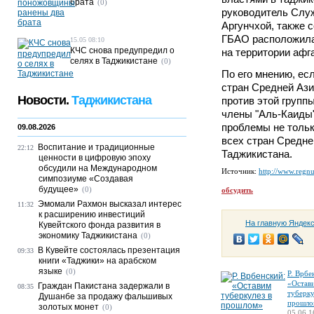
брата
(0)
руководитель Слу
Аргунчхой, также 
ГБАО расположила
15.05 08:10
КЧС снова предупредил о
на территории афг
селях в Таджикистане
(0)
По его мнению, ес
стран Средней Аз
Новости.
Таджикистана
против этой групп
члены "Аль-Каиды
проблемы не тольк
09.08.2026
всех стран Средней
Воспитание и традиционные
22:12
Таджикистана.
ценности в цифровую эпоху
обсудили на Международном
Источник:
http://www.regn
симпозиуме «Создавая
будущее»
(0)
обсудить
Эмомали Рахмон высказал интерес
11:32
к расширению инвестиций
На главную Яндек
Кувейтского фонда развития в
экономику Таджикистана
(0)
В Кувейте состоялась презентация
09:33
книги «Таджики» на арабском
языке
(0)
Р. Врбе
«Остав
Граждан Пакистана задержали в
08:35
туберку
Душанбе за продажу фальшивых
прошло
золотых монет
(0)
05.06 1