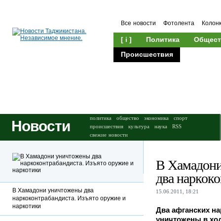
Все новости
Фотолента
Колон
[ i ]
Политика
Общест
Происшествия
Культура
политика
общество
экономика
спорт
Новости
происшествия
культура
наука
RSS
свежие новости
В Хамадон
два наркок
В Хамадони уничтожены два
15.06.2011, 18:21
наркоконтрабандиста. Изъято оружие и
наркотики
Два афганских н
уничтожены в ход