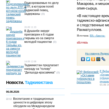
Подозреваемые по делу
Макарова, и мешок, 
ДТП, в котором погиб
опия-сырца.
таджиский певец,
задержаны
(0)
«В настоящее врем
таджикско-афганск
и следственные ме
20.09 11:19
Рахматуллоев.
В Душанбе хирург
приговорен к 6 годам
Источник:
ИА «Авеста»
тюрьмы из-за смерти
молодой пациентки
(0)
обсудить
На главную Яндек
14.09 12:08
Таджикистан предлагает
награду за "голову"
Р. Врбе
"Дилшода-красавчика"
(0)
«Остав
туберку
прошло
Новости.
Таджикистана
05.06 1
06.08.2026
Воспитание и традиционные
22:12
ценности в цифровую эпоху
обсудили на Международном