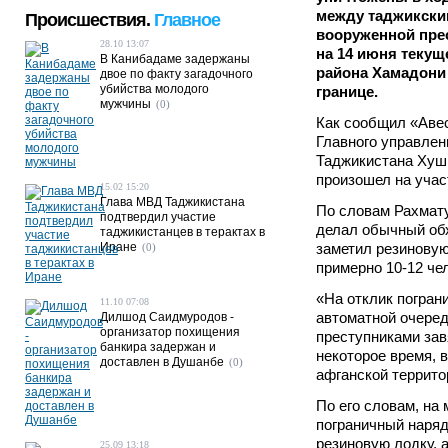
между таджикски
Происшествия.
Главное
вооруженной прес
28.10 13:07
на 14 июня текущ
В Канибадаме задержаны
района Хамадони
двое по факту загадочного
убийства молодого
границе.
мужчины
(0)
Как сообщил «Авес
Главного управлен
Таджикистана Хуш
произошел на учас
15.02 15:20
Глава МВД Таджикистана
По словам Рахмат
подтвердил участие
делал обычный обх
таджикистанцев в терактах в
Иране
заметил резиновую
(0)
примерно 10-12 че
«На отклик погран
11.10 07:08
автоматной очере
Дилшод Саидмуродов -
организатор похищения
преступниками зав
банкира задержан и
некоторое время, 
доставлен в Душанбе
(0)
афганской террито
По его словам, на
пограничный наряд
резиновую лодку, 
25.09 13:18