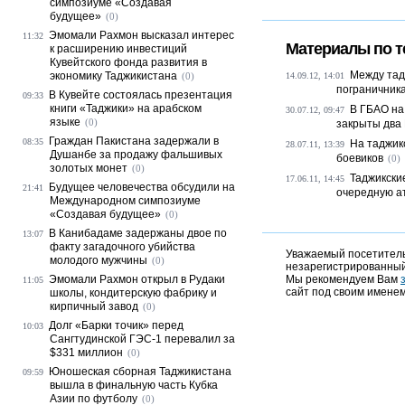
симпозиуме «Создавая
будущее»
(0)
Эмомали Рахмон высказал интерес
11:32
Материалы по т
к расширению инвестиций
Кувейтского фонда развития в
Между тад
экономику Таджикистана
(0)
14.09.12, 14:01
пограничник
В Кувейте состоялась презентация
09:33
книги «Таджики» на арабском
В ГБАО на
30.07.12, 09:47
языке
(0)
закрыты два
Граждан Пакистана задержали в
08:35
На таджик
28.07.11, 13:39
Душанбе за продажу фальшивых
боевиков
(0)
золотых монет
(0)
Таджикски
17.06.11, 14:45
Будущее человечества обсудили на
21:41
очередную ат
Международном симпозиуме
«Создавая будущее»
(0)
В Канибадаме задержаны двое по
13:07
факту загадочного убийства
Уважаемый посетитель,
молодого мужчины
(0)
незарегистрированный
Эмомали Рахмон открыл в Рудаки
Мы рекомендуем Вам
11:05
сайт под своим именем
школы, кондитерскую фабрику и
кирпичный завод
(0)
Долг «Барки точик» перед
10:03
Сангтудинской ГЭС-1 перевалил за
$331 миллион
(0)
Юношеская сборная Таджикистана
09:59
вышла в финальную часть Кубка
Азии по футболу
(0)