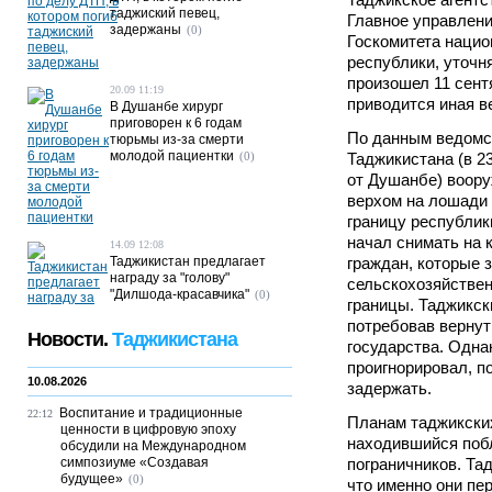
таджиский певец,
Главное управлени
задержаны
(0)
Госкомитета нацио
республики, уточня
произошел 11 сен
20.09 11:19
приводится иная в
В Душанбе хирург
приговорен к 6 годам
По данным ведомст
тюрьмы из-за смерти
молодой пациентки
(0)
Таджикистана (в 2
от Душанбе) воору
верхом на лошади
границу республики
начал снимать на 
14.09 12:08
Таджикистан предлагает
граждан, которые 
награду за "голову"
сельскохозяйстве
"Дилшода-красавчика"
(0)
границы. Таджикск
потребовав вернут
Новости.
Таджикистана
государства. Одна
проигнорировал, п
10.08.2026
задержать.
Воспитание и традиционные
22:12
Планам таджикски
ценности в цифровую эпоху
находившийся поб
обсудили на Международном
симпозиуме «Создавая
пограничников. Та
будущее»
(0)
что именно они пе