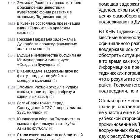
Эмомали Рахмон высказал интерес
11:32
помешав задержать
к расширению инвестиций
удалось скрыться)
Кувейтского фонда развития в
целях самообороны
экономику Таджикистана
(0)
подчеркивают в Д
В Кувейте состоялась презентация
09:33
книги «Таджики» на арабском
В ГКНБ Таджикиста
языке
(0)
местные военносл
Граждан Пакистана задержали в
08:35
официального разб
Душанбе за продажу фальшивых
золотых монет
воздержавшись от 
(0)
обострять ситуаци
Будущее человечества обсудили на
21:41
Международном симпозиуме
в то время как их 
«Создавая будущее»
(0)
информацию в прес
В Канибадаме задержаны двое по
13:07
таджикских погран
факту загадочного убийства
что в результате 
молодого мужчины
(0)
ранен, Госкомитет
Эмомали Рахмон открыл в Рудаки
11:05
подтвердили, но и 
школы, кондитерскую фабрику и
кирпичный завод
(0)
Общая протяженно
Долг «Барки точик» перед
10:03
границы составляе
Сангтудинской ГЭС-1 перевалил за
ее участки еще в 
$331 миллион
(0)
узбекской стороно
Юношеская сборная Таджикистана
09:59
вышла в финальную часть Кубка
проникновение из 
Азии по футболу
(0)
вооруженных банд
Стали известны имена победителей
13:33
двух республик ре
«Евразия-Кинофест»
(0)