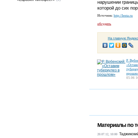
нарушении границ
которой до сих пор
Источник:
http://lenta.ru
обсудить
На главную Яндек
Р. Врбе
«Остав
туберку
прошло
05.06 1
Материалы по т
Таджикский
20.07.12, 10:00