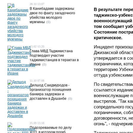
28.10 13:07
В Канибадаме задержаны
В результате пер
двое по факту загадочного
таджикско-узбекс
убийства молодого
военнослужащий 
мужчины
(0)
том сообщает узбе
Состояние постра
критическое.
Инцидент произош
15.02 15:20
Глава МВД Таджикистана
Джизакской област
подтвердил участие
утверждается в со
таджикистанцев в терактах в
пограничники, кот
Иране
(0)
территорию Узбек
оттуда узбекским
11.10 07:08
По свидетельствам
Дилшод Саидмуродов -
ссылается издание
организатор похищения
банкира задержан и
военнослужащие п
доставлен в Душанбе
(0)
выстрелов. "Так ка
сопредельного гос
пограничники, со
договоренности, н
огонь", - подчерки
25.09 13:18
Подозреваемые по делу
ДТП, в котором погиб
Таджикское агентс