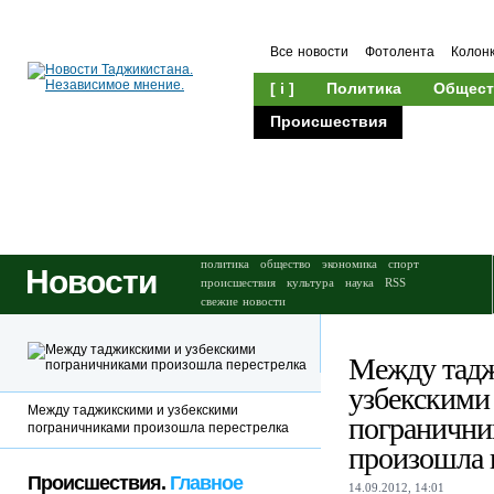
Все новости
Фотолента
Колон
[ i ]
Политика
Общест
Происшествия
Культура
политика
общество
экономика
спорт
Новости
происшествия
культура
наука
RSS
свежие новости
Между тад
узбекскими
Между таджикскими и узбекскими
пограничн
пограничниками произошла перестрелка
произошла 
Происшествия.
Главное
14.09.2012, 14:01