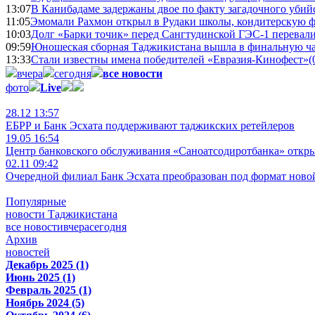
13:07
В Канибадаме задержаны двое по факту загадочного уби
11:05
Эмомали Рахмон открыл в Рудаки школы, кондитерскую 
10:03
Долг «Барки точик» перед Сангтудинской ГЭС-1 перевали
09:59
Юношеская сборная Таджикистана вышла в финальную ча
13:33
Стали известны имена победителей «Евразия-Кинофест»
(
вчера
сегодня
все новости
фото
Live
28.12 13:57
ЕБРР и Банк Эсхата поддерживают таджикских ретейлеров
19.05 16:54
Центр банковского обслуживания «Саноатсодиротбанка» откр
02.11 09:42
Очередной филиал Банк Эсхата преобразован под формат ново
Популярные
новости Таджикистана
все новости
вчера
сегодня
Архив
новостей
Декабрь 2025 (1)
Июнь 2025 (1)
Февраль 2025 (1)
Ноябрь 2024 (5)