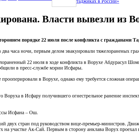
таджиках в России»
ирована. Власти вывезли из 
тороннем порядке 22 июля после конфликта с гражданами Т
в два часа ночи, первым делом эвакуировали тяжелораненых гра
желораненный 22 июля в ходе конфликта в Ворухе Абдурасул Шо
ообщили в пресс-службе мэрии Исфары.
 прооперировали в Ворухе, однако ему требуется сложная опера
ого Воруха в Исфару получившего огнестрельное ранение инсп
ассы Исфана – Ош.
ций двух стран под руководством вице-премьер-министров. Дви
х на участке Ак-Сай. Первым в сторону анклава Ворух проехал