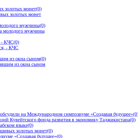
ых золотых монет
(0)
 молодого мужчины
(0)
 - КЧС
(0)
шим из окна сыном
(0)
 обсудили на Международном симпозиуме «Создавая будущее»
(0
ций Кувейтского фонда развития в экономику Таджикистана
(0)
рабском языке
(0)
ьшивых золотых монет
(0)
зиуме «Создавая будущее»
(0)