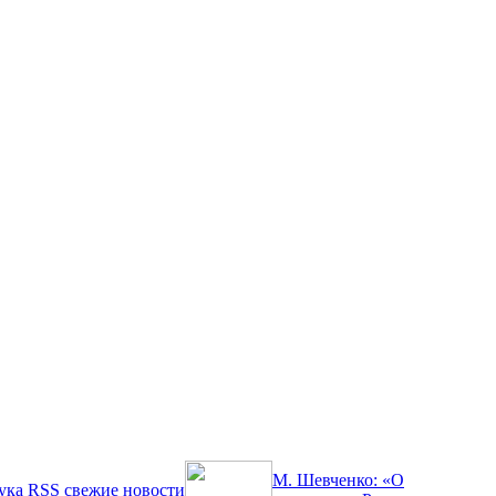
М. Шевченко: «О
ука
RSS
свежие новости