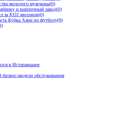
йства молодого мужчины
(0)
фабрику и кирпичный завод
(0)
л за $331 миллион
(0)
сть Кубка Азии по футболу
(0)
0)
ылся в Истаравшане
й бизнес-модели обслуживания