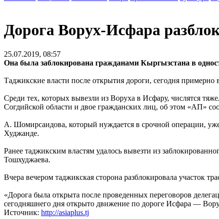
Дорога Ворух-Исфара разблок
25.07.2019, 08:57
Она была заблокирована гражданами Кыргызстана в однос
Таджикские власти после открытия дороги, сегодня примерно 
Среди тех, которых вывезли из Воруха в Исфару, числятся тя
Согдийской области и двое гражданских лиц, об этом «АП» с
А. Шомирсаидова, который нуждается в срочной операции, уже
Худжанде.
Ранее таджикским властям удалось вывезти из заблокированн
Тошхуджаева.
Вчера вечером таджикская сторона разблокировала участок тр
«Дорога была открыта после проведенных переговоров делега
сегодняшнего дня открыто движение по дороге Исфара — Вору
Источник:
http://asiaplus.tj