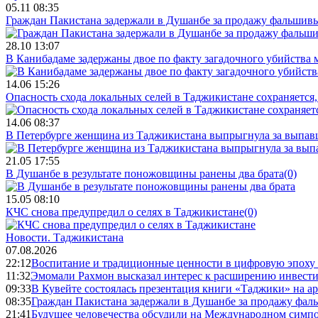
05.11 08:35
Граждан Пакистана задержали в Душанбе за продажу фальшив
28.10 13:07
В Канибадаме задержаны двое по факту загадочного убийства
14.06 15:26
Опасность схода локальных селей в Таджикистане сохраняется,
14.06 08:37
В Петербурге женщина из Таджикистана выпрыгнула за выпав
21.05 17:55
В Душанбе в результате поножовщины ранены два брата
(0)
15.05 08:10
КЧС снова предупредил о селях в Таджикистане
(0)
Новости.
Таджикистана
07.08.2026
22:12
Воспитание и традиционные ценности в цифровую эпоху
11:32
Эмомали Рахмон высказал интерес к расширению инвести
09:33
В Кувейте состоялась презентация книги «Таджики» на а
08:35
Граждан Пакистана задержали в Душанбе за продажу фал
21:41
Будущее человечества обсудили на Международном симпо