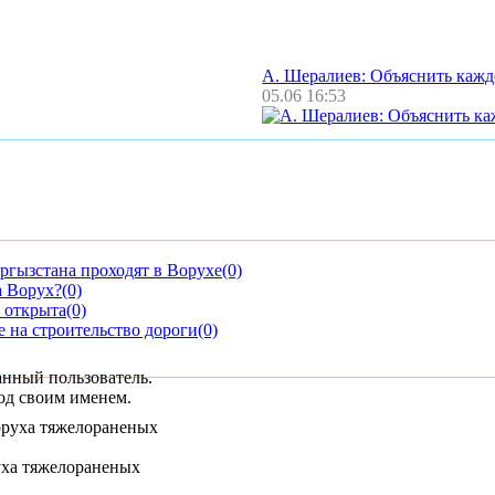
А. Шералиев: Объяснить каж
05.06 16:53
ргызстана проходят в Ворухе
(0)
а Ворух?
(0)
 открыта
(0)
 на строительство дороги
(0)
анный пользователь.
од своим именем.
уха тяжелораненых