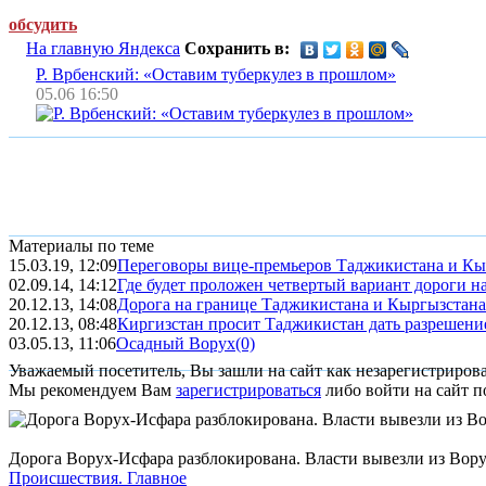
обсудить
На главную Яндекса
Сохранить в:
Р. Врбенский: «Оставим туберкулез в прошлом»
05.06 16:50
Материалы по теме
15.03.19, 12:09
Переговоры вице-премьеров Таджикистана и Кы
02.09.14, 14:12
Где будет проложен четвертый вариант дороги н
20.12.13, 14:08
Дорога на границе Таджикистана и Кыргызстана
20.12.13, 08:48
Киргизстан просит Таджикистан дать разрешение
03.05.13, 11:06
Осадный Ворух
(0)
Уважаемый посетитель, Вы зашли на сайт как незарегистриров
Мы рекомендуем Вам
зарегистрироваться
либо войти на сайт п
Дорога Ворух-Исфара разблокирована. Власти вывезли из Вор
Происшествия.
Главное