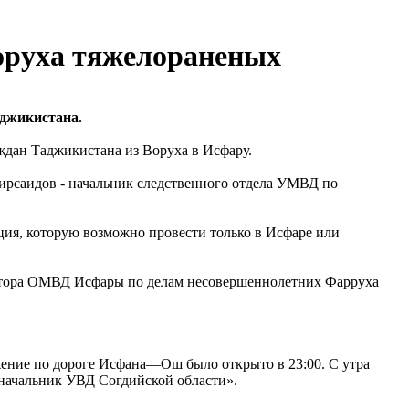
Воруха тяжелораненых
аджикистана.
ждан Таджикистана из Воруха в Исфару.
мирсаидов - начальник следственного отдела УМВД по
ция, которую возможно провести только в Исфаре или
ектора ОМВД Исфары по делам несовершеннолетних Фарруха
жение по дороге Исфана—Ош было открыто в 23:00. С утра
 начальник УВД Согдийской области».