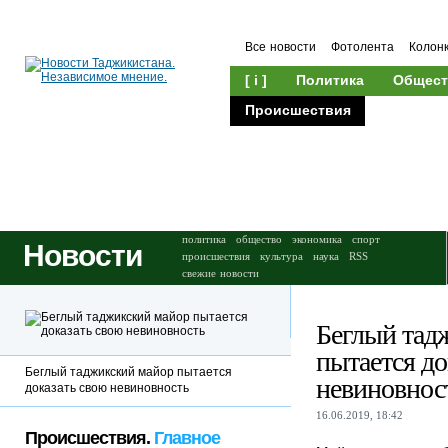
Все новости
Фотолента
Колон
[ i ]
Политика
Общест
Происшествия
Культура
политика
общество
экономика
спорт
Новости
происшествия
культура
наука
RSS
свежие новости
Беглый тад
пытается до
Беглый таджикский майор пытается
невиновнос
доказать свою невиновность
16.06.2019, 18:42
Происшествия.
Главное