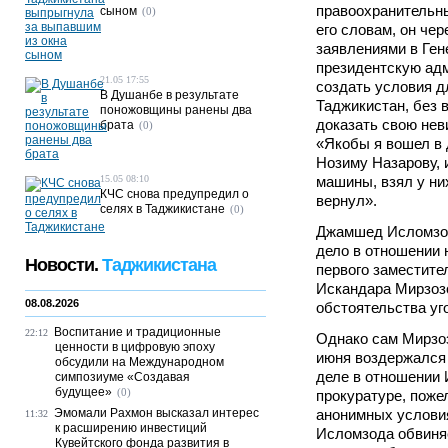
правоохранительны
сыном
(0)
его словам, он че
заявлениями в Ген
президентскую ад
21.05 17:55
создать условия д
В Душанбе в результате
Таджикистан, без в
поножовщины ранены два
доказать свою нев
брата
(0)
«Якобы я вошел в 
Нозиму Назарову, 
15.05 08:10
машины, взял у ни
КЧС снова предупредил о
вернул».
селях в Таджикистане
(0)
Джамшед Исломзод
дело в отношении 
Новости.
Таджикистана
первого заместите
Искандара Мирзозо
08.08.2026
обстоятельства уг
Воспитание и традиционные
22:12
Однако сам Мирзоз
ценности в цифровую эпоху
июня воздержался 
обсудили на Международном
деле в отношении 
симпозиуме «Создавая
будущее»
(0)
прокуратуре, поже
Эмомали Рахмон высказал интерес
анонимных условия
11:32
к расширению инвестиций
Исломзода обвиня
Кувейтского фонда развития в