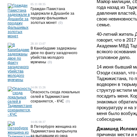
Майор милиции, сб
05.11 08:35
года назад из Тадж
Граждан Пакистана
давления властей,
задержали в Душанбе за
продажу фальшивых
свою невиновность
золотых монет
(0)
семье.
40-летний житель
говорит, что в 2017
28.10 13:07
Академии МВД Тад
В Канибадаме задержаны
всякого основания
двое по факту загадочного
уголовное дело.
убийства молодого
мужчины
(0)
14 июня бывший ма
Озоди сказал, что
Таджикистана, то 
водворен в тюрьму
14.06 15:26
структур мстили м
Опасность схода локальных
посадить меня. Кор
селей в Таджикистане
сохраняется, - КЧС
знакомых обратили
(0)
прокуратуру и на 
меня было возбужд
собеседник.
14.06 08:37
В Петербурге женщина из
Джамшед Исломз
Таджикистана выпрыгнула
причинах мести и 
за выпавшим из окна