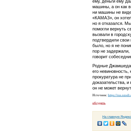
ему, деньги ему д
машины, а он как в
ни машины не видел
«КАМАЗ», он хотел
но я отказался. М
помогли вернуть св
вызвали в городск
подтвердили свои 
было, но я не пони
пор не задержали, 
говорит собеседни
Родные Джамшеда И
его невиновность,
прокуратура не пр
доказательства, и 
он не может верну
Источник:
https://rus.ozodi
обсудить
На главную Яндек