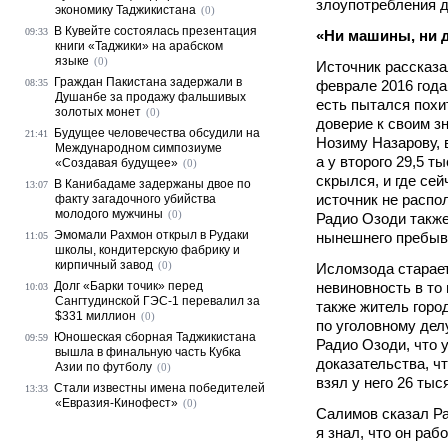
злоупотребления 
экономику Таджикистана
(0)
В Кувейте состоялась презентация
09:33
«Ни машины, ни 
книги «Таджики» на арабском
языке
(0)
Источник рассказа
Граждан Пакистана задержали в
08:35
феврале 2016 года
Душанбе за продажу фальшивых
есть пытался похи
золотых монет
(0)
доверие к своим 
Будущее человечества обсудили на
21:41
Нозиму Назарову, 
Международном симпозиуме
а у второго 29,5 
«Создавая будущее»
(0)
скрылся, и где се
В Канибадаме задержаны двое по
13:07
источник не распол
факту загадочного убийства
молодого мужчины
(0)
Радио Озоди также
Эмомали Рахмон открыл в Рудаки
нынешнего пребыв
11:05
школы, кондитерскую фабрику и
кирпичный завод
(0)
Исломзода старает
Долг «Барки точик» перед
невиновность в то
10:03
Сангтудинской ГЭС-1 перевалил за
также житель горо
$331 миллион
(0)
по уголовному дел
Юношеская сборная Таджикистана
09:59
Радио Озоди, что у
вышла в финальную часть Кубка
доказательства, ч
Азии по футболу
(0)
взял у него 26 тыс
Стали известны имена победителей
13:33
«Евразия-Кинофест»
(0)
Салимов сказал Р
я знал, что он раб