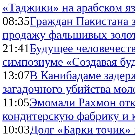
«Таджики» на арабском я
08:35
Граждан Пакистана 
продажу фальшивых золо
21:41
Будущее человечест
симпозиуме «Создавая бу
13:07
В Канибадаме задер
загадочного убийства мо
11:05
Эмомали Рахмон отк
кондитерскую фабрику и 
10:03
Долг «Барки точик»