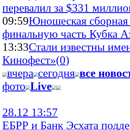
перевалил за $331 миллио
09:59
Юношеская сборная
финальную часть Кубка А
13:33
Стали известны имен
Кинофест»
(0)
вчера
сегодня
все новос
фото
Live
28.12 13:57
ЕБРР и Банк Эсхата подд