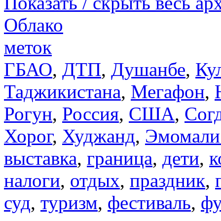
Показать / скрыть весь ар
Облако
меток
ГБАО
,
ДТП
,
Душанбе
,
Ку
Таджикистана
,
Мегафон
,
Рогун
,
Россия
,
США
,
Сог
Хорог
,
Худжанд
,
Эмомали
выставка
,
граница
,
дети
,
к
налоги
,
отдых
,
праздник
,
суд
,
туризм
,
фестиваль
,
фу